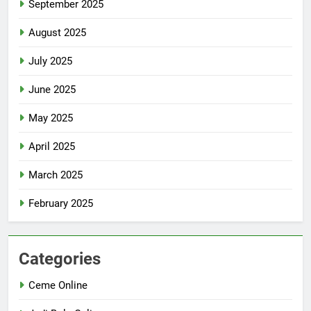
September 2025
August 2025
July 2025
June 2025
May 2025
April 2025
March 2025
February 2025
Categories
Ceme Online