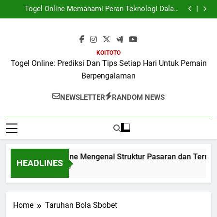
Togel Online Mengenal Struktur Pasaran dan
Skip
Terminologi yang Digunakan dengan Mudah
Togel Online Memahami Peran Teknologi Dalam
to
Layanan Berbasis Internet Untuk Pengalaman
Togel Online Mengenal Standar Keamanan Pada
Bermain yang Lebih Mudah
Platform Digital Modern untuk Pemula
Togel Online Tinjauan Mengenai Pengelolaan Data
content
Dan Informasi Historis yang Mudah Dipahami
Togel Online Mengenal Struktur Pasaran dan
Terminologi yang Digunakan dengan Mudah
Togel Online Memahami Peran Teknologi Dalam
Layanan Berbasis Internet Untuk Pengalaman
Togel Online Mengenal Standar Keamanan Pada
KOITOTO
Bermain yang Lebih Mudah
Platform Digital Modern untuk Pemula
Togel Online Tinjauan Mengenai Pengelolaan Data
Togel Online: Prediksi Dan Tips Setiap Hari Untuk Pemain
Dan Informasi Historis yang Mudah Dipahami
Berpengalaman
NEWSLETTER
RANDOM NEWS
Togel Online Mengenal Struktur Pasaran dan Termi
HEADLINES
15 Hours Ago
Home
Taruhan Bola Sbobet