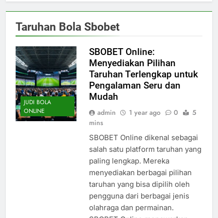
Taruhan Bola Sbobet
SBOBET Online:
Menyediakan Pilihan
Taruhan Terlengkap untuk
Pengalaman Seru dan
Mudah
JUDI BOLA
ONLINE
admin
1 year ago
0
5
mins
SBOBET Online dikenal sebagai
salah satu platform taruhan yang
paling lengkap. Mereka
menyediakan berbagai pilihan
taruhan yang bisa dipilih oleh
pengguna dari berbagai jenis
olahraga dan permainan.