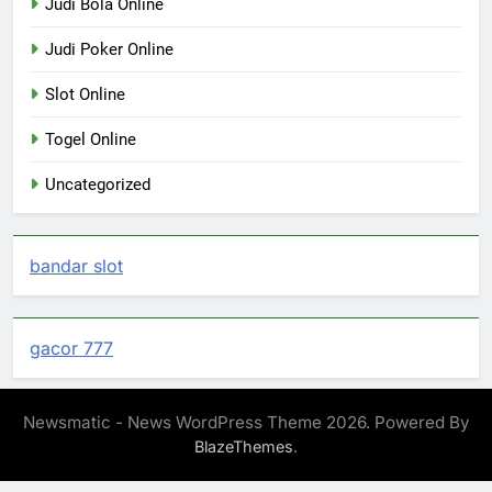
Judi Bola Online
Judi Poker Online
Slot Online
Togel Online
Uncategorized
bandar slot
gacor 777
Newsmatic - News WordPress Theme 2026. Powered By
.
BlazeThemes