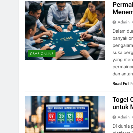
Permai
Menemu
Admin
Dalam dun
banyak o
pengalam
suka ber
CEME ONLINE
yang men
permainan
dan anta
Read Full 
Togel 
untuk 
Admin
Di dunia 