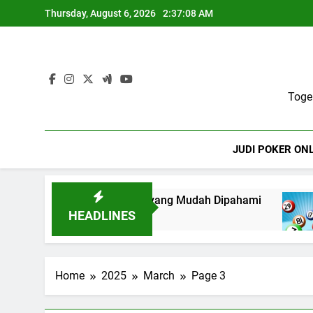
Skip
Thursday, August 6, 2026
2:37:09 AM
to
content
Toge
JUDI POKER ON
masi Historis yang Mudah Dipahami
Togel On
1 Day Ago
HEADLINES
Home
2025
March
Page 3