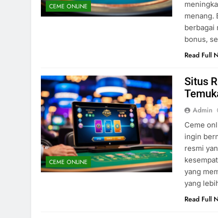
meningka
CEME ONLINE
menang. 
berbagai 
bonus, se
Read Full 
Situs 
Temuka
Admin
Ceme onli
ingin be
resmi yan
kesempata
CEME ONLINE
yang memi
yang lebi
Read Full 