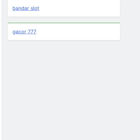
bandar slot
gacor 777