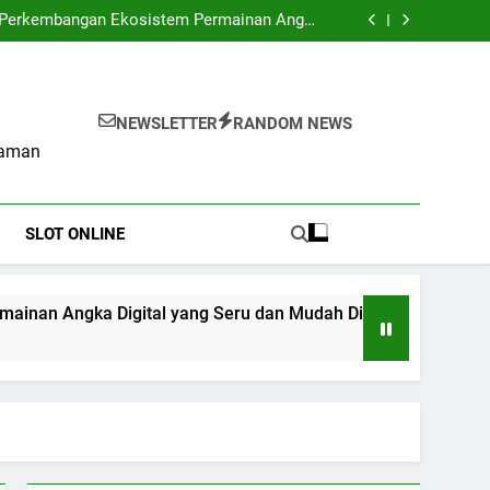
ai Pengelolaan Data Dan Informasi Historis
yang Mudah Dipahami
 Perkembangan Ekosistem Permainan Angka
Digital yang Seru dan Mudah Dimainkan
is Pasar dan Aturan Dasar Taruhan Olahraga
dengan Mudah dan Seru
emahami Cara Kerja Platform Digital dengan
Mudah dan Seru
ai Pengelolaan Data Dan Informasi Historis
yang Mudah Dipahami
 Perkembangan Ekosistem Permainan Angka
Digital yang Seru dan Mudah Dimainkan
is Pasar dan Aturan Dasar Taruhan Olahraga
NEWSLETTER
RANDOM NEWS
dengan Mudah dan Seru
emahami Cara Kerja Platform Digital dengan
laman
Mudah dan Seru
SLOT ONLINE
ital yang Seru dan Mudah Dimainkan
Judi B
2 Days A