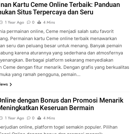
nan Kartu Ceme Online Terbaik: Panduan
kan Situs Terpercaya dan Seru
1 Year Ago
0
4 Mins
ia permainan online, Ceme menjadi salah satu favorit
rang. Permainan kartu Ceme online terbaik menawarkan
an seru dan peluang besar untuk menang. Banyak pemain
gabung karena aturannya yang sederhana dan atmosfernya
yenangkan. Berbagai platform sekarang menyediakan
 Ceme dengan fitur menarik. Dengan grafis yang berkualitas
rmuka yang ramah pengguna, pemain…
News
Online dengan Bonus dan Promosi Menarik
Meningkatkan Keseruan Bermain
1 Year Ago
0
4 Mins
perjudian online, platform togel semakin populer. Pilihan