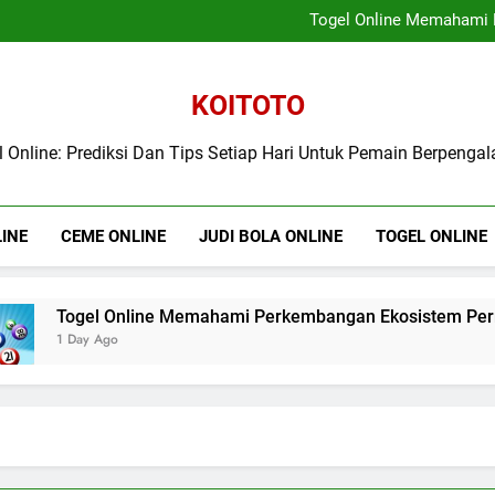
Togel Online Tinjauan Mengen
Togel Online Memahami
Judi Bola Online Mengenal Jen
Judi Bola Online Panduan M
Togel Online Tinjauan Mengen
KOITOTO
Togel Online Memahami
Judi Bola Online Mengenal Jen
Judi Bola Online Panduan M
l Online: Prediksi Dan Tips Setiap Hari Untuk Pemain Berpenga
LINE
CEME ONLINE
JUDI BOLA ONLINE
TOGEL ONLINE
line Memahami Perkembangan Ekosistem Permainan Angka Dig