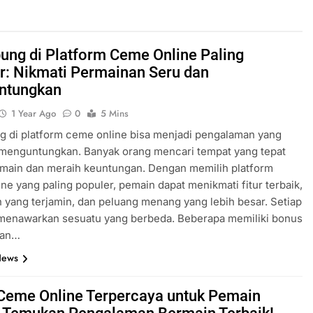
ung di Platform Ceme Online Paling
r: Nikmati Permainan Seru dan
ntungkan
1 Year Ago
0
5 Mins
 di platform ceme online bisa menjadi pengalaman yang
 menguntungkan. Banyak orang mencari tempat yang tepat
rmain dan meraih keuntungan. Dengan memilih platform
ne yang paling populer, pemain dapat menikmati fitur terbaik,
yang terjamin, dan peluang menang yang lebih besar. Setiap
 menawarkan sesuatu yang berbeda. Beberapa memiliki bonus
ran…
News
eme Online Terpercaya untuk Pemain