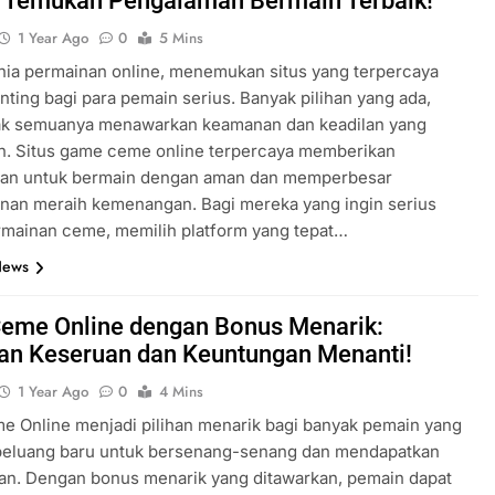
: Temukan Pengalaman Bermain Terbaik!
1 Year Ago
0
5 Mins
nia permainan online, menemukan situs yang terpercaya
nting bagi para pemain serius. Banyak pilihan yang ada,
idak semuanya menawarkan keamanan dan keadilan yang
n. Situs game ceme online terpercaya memberikan
an untuk bermain dengan aman dan memperbesar
nan meraih kemenangan. Bagi mereka yang ingin serius
rmainan ceme, memilih platform yang tepat…
News
eme Online dengan Bonus Menarik:
n Keseruan dan Keuntungan Menanti!
1 Year Ago
0
4 Mins
 Online menjadi pilihan menarik bagi banyak pemain yang
peluang baru untuk bersenang-senang dan mendapatkan
an. Dengan bonus menarik yang ditawarkan, pemain dapat