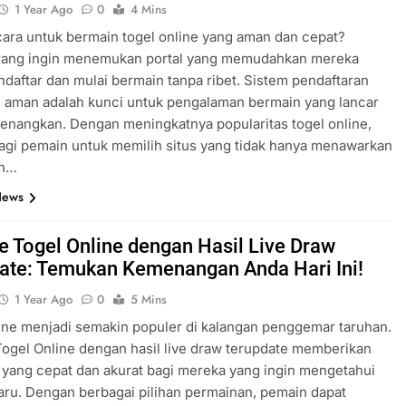
1 Year Ago
0
4 Mins
ara untuk bermain togel online yang aman dan cepat?
rang ingin menemukan portal yang memudahkan mereka
daftar dan mulai bermain tanpa ribet. Sistem pendaftaran
 aman adalah kunci untuk pengalaman bermain yang lancar
nangkan. Dengan meningkatnya popularitas togel online,
agi pemain untuk memilih situs yang tidak hanya menawarkan
an…
News
e Togel Online dengan Hasil Live Draw
ate: Temukan Kemenangan Anda Hari Ini!
1 Year Ago
0
5 Mins
ine menjadi semakin populer di kalangan penggemar taruhan.
ogel Online dengan hasil live draw terupdate memberikan
 yang cepat dan akurat bagi mereka yang ingin mengetahui
baru. Dengan berbagai pilihan permainan, pemain dapat