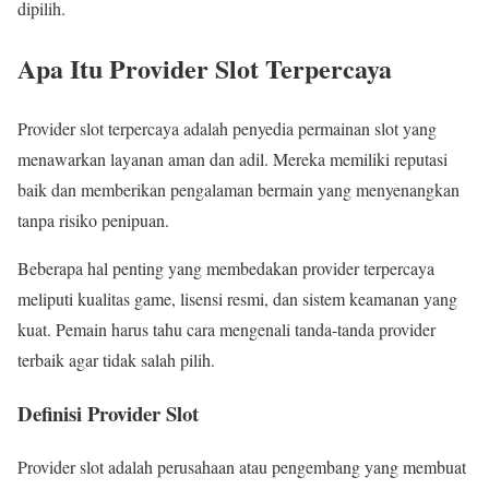
dipilih.
Apa Itu Provider Slot Terpercaya
Provider slot terpercaya adalah penyedia permainan slot yang
menawarkan layanan aman dan adil. Mereka memiliki reputasi
baik dan memberikan pengalaman bermain yang menyenangkan
tanpa risiko penipuan.
Beberapa hal penting yang membedakan provider terpercaya
meliputi kualitas game, lisensi resmi, dan sistem keamanan yang
kuat. Pemain harus tahu cara mengenali tanda-tanda provider
terbaik agar tidak salah pilih.
Definisi Provider Slot
Provider slot adalah perusahaan atau pengembang yang membuat