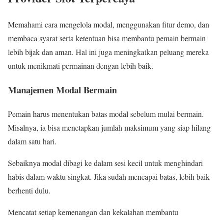
Memahami cara mengelola modal, menggunakan fitur demo, dan
membaca syarat serta ketentuan bisa membantu pemain bermain
lebih bijak dan aman. Hal ini juga meningkatkan peluang mereka
untuk menikmati permainan dengan lebih baik.
Manajemen Modal Bermain
Pemain harus menentukan batas modal sebelum mulai bermain.
Misalnya, ia bisa menetapkan jumlah maksimum yang siap hilang
dalam satu hari.
Sebaiknya modal dibagi ke dalam sesi kecil untuk menghindari
habis dalam waktu singkat. Jika sudah mencapai batas, lebih baik
berhenti dulu.
Mencatat setiap kemenangan dan kekalahan membantu