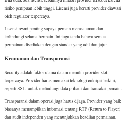
risiko penipuan lebih tinggi. Lisensi juga berarti provider diawasi
oleh regulator terpercaya.
Lisensi resmi penting supaya pemain merasa aman dan
terlindungi selama bermain. Ini juga tanda bahwa semua
permainan disediakan dengan standar yang adil dan jujur.
Keamanan dan Transparansi
Security adalah faktor utama dalam memilih provider slot
terpercaya. Provider harus memakai teknologi enkripsi terkini,
seperti SSL, untuk melindungi data pribadi dan transaksi pemain.
Transparansi dalam operasi juga harus dijaga. Provider yang baik
biasanya menampilkan informasi tentang RTP (Return to Player)
dan audit independen yang menunjukkan keadilan permainan.