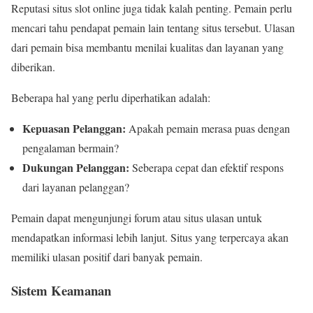
Reputasi situs slot online juga tidak kalah penting. Pemain perlu
mencari tahu pendapat pemain lain tentang situs tersebut. Ulasan
dari pemain bisa membantu menilai kualitas dan layanan yang
diberikan.
Beberapa hal yang perlu diperhatikan adalah:
Kepuasan Pelanggan:
Apakah pemain merasa puas dengan
pengalaman bermain?
Dukungan Pelanggan:
Seberapa cepat dan efektif respons
dari layanan pelanggan?
Pemain dapat mengunjungi forum atau situs ulasan untuk
mendapatkan informasi lebih lanjut. Situs yang terpercaya akan
memiliki ulasan positif dari banyak pemain.
Sistem Keamanan