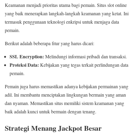
Keamanan menjadi prioritas utama bagi pemain. Situs slot online
yang baik menerapkan langkah-langkah keamanan yang ketat. Ini
termasuk penggunaan teknologi enkripsi untuk menjaga data
pemain.
Berikut adalah beberapa fitur yang harus dicari:
SSL Encryption:
Melindungi informasi pribadi dan transaksi.
Proteksi Data:
Kebijakan yang tegas terkait perlindungan data
pemain.
Pemain juga harus memastikan adanya kebijakan permainan yang
adil. Ini membantu menciptakan lingkungan bermain yang aman
dan nyaman. Memastikan situs memiliki sistem keamanan yang
baik adalah kunci untuk bermain dengan tenang.
Strategi Menang Jackpot Besar