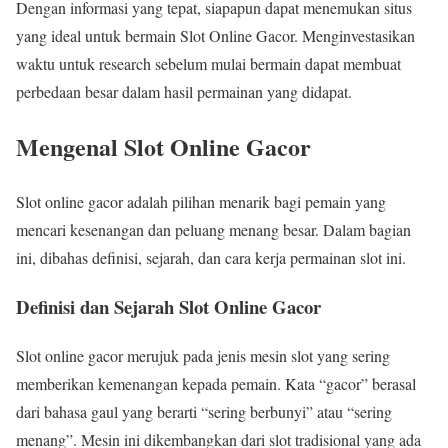
Dengan informasi yang tepat, siapapun dapat menemukan situs
yang ideal untuk bermain Slot Online Gacor. Menginvestasikan
waktu untuk research sebelum mulai bermain dapat membuat
perbedaan besar dalam hasil permainan yang didapat.
Mengenal Slot Online Gacor
Slot online gacor adalah pilihan menarik bagi pemain yang
mencari kesenangan dan peluang menang besar. Dalam bagian
ini, dibahas definisi, sejarah, dan cara kerja permainan slot ini.
Definisi dan Sejarah Slot Online Gacor
Slot online gacor merujuk pada jenis mesin slot yang sering
memberikan kemenangan kepada pemain. Kata “gacor” berasal
dari bahasa gaul yang berarti “sering berbunyi” atau “sering
menang”. Mesin ini dikembangkan dari slot tradisional yang ada