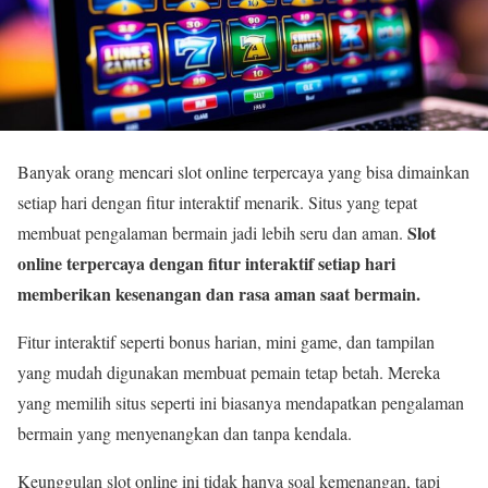
Banyak orang mencari slot online terpercaya yang bisa dimainkan
setiap hari dengan fitur interaktif menarik. Situs yang tepat
Slot
membuat pengalaman bermain jadi lebih seru dan aman.
online terpercaya dengan fitur interaktif setiap hari
memberikan kesenangan dan rasa aman saat bermain.
Fitur interaktif seperti bonus harian, mini game, dan tampilan
yang mudah digunakan membuat pemain tetap betah. Mereka
yang memilih situs seperti ini biasanya mendapatkan pengalaman
bermain yang menyenangkan dan tanpa kendala.
Keunggulan slot online ini tidak hanya soal kemenangan, tapi