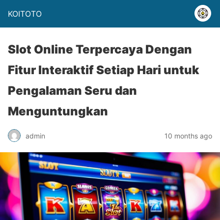
KOITOTO
Slot Online Terpercaya Dengan
Fitur Interaktif Setiap Hari untuk
Pengalaman Seru dan
Menguntungkan
admin
10 months ago