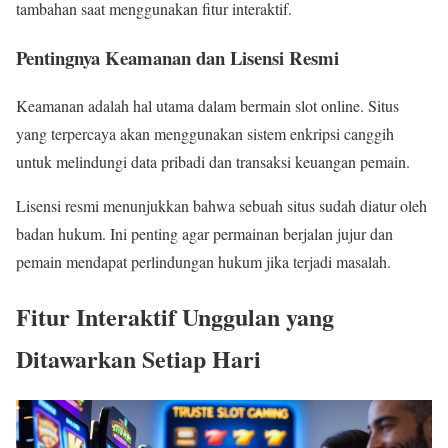
tambahan saat menggunakan fitur interaktif.
Pentingnya Keamanan dan Lisensi Resmi
Keamanan adalah hal utama dalam bermain slot online. Situs
yang terpercaya akan menggunakan sistem enkripsi canggih
untuk melindungi data pribadi dan transaksi keuangan pemain.
Lisensi resmi menunjukkan bahwa sebuah situs sudah diatur oleh
badan hukum. Ini penting agar permainan berjalan jujur dan
pemain mendapat perlindungan hukum jika terjadi masalah.
Fitur Interaktif Unggulan yang
Ditawarkan Setiap Hari