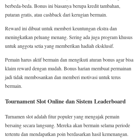
berbeda-beda. Bonus ini biasanya berupa kredit tambahan,
putaran gratis, atau cashback dari kerugian bermain.
Reward ini dibuat untuk memberi keuntungan ekstra dan
meningkatkan peluang menang. Sering ada juga program khusus
untuk anggota setia yang memberikan hadiah eksklusif.
Pemain harus aktif bermain dan mengikuti aturan bonus agar bisa
klaim reward dengan mudah. Bonus harian membuat permainan
jadi tidak membosankan dan memberi motivasi untuk terus
bermain.
Tournament Slot Online dan Sistem Leaderboard
Turnamen slot adalah fitur populer yang mengajak pemain
bersaing secara langsung. Mereka akan bermain selama periode
tertentu dan mendapatkan poin berdasarkan hasil kemenangan.