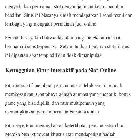
menyediakan permainan slot dengan jaminan keamanan dan
keadilan. Situs ini biasanya sudah mendapatkan lisensi resmi dari
lembaga yang mengatur permainan judi online.
Pemain bisa yakin bahwa data dan uang mereka aman saat
bermain di situs terpercaya. Selain itu, hasil putaran slot di situs
ini dipantau agar tetap adil dan tidak dimanipulasi.
Keunggulan Fitur Interaktif pada Slot Online
Fitur interaktif membuat permainan slot lebih seru dan tidak
membosankan. Contohnya adalah animasi yang menarik, bonus
game yang bisa dipilih, dan fitur multipemain yang
memungkinkan pemain bermain bersama teman.
Fitur seperti ini meningkatkan keterlibatan pemain setiap hari.
Mereka bisa ikut event khusus atau mendapatkan hadiah