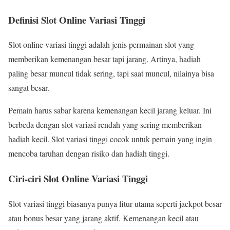
Definisi Slot Online Variasi Tinggi
Slot online variasi tinggi adalah jenis permainan slot yang
memberikan kemenangan besar tapi jarang. Artinya, hadiah
paling besar muncul tidak sering, tapi saat muncul, nilainya bisa
sangat besar.
Pemain harus sabar karena kemenangan kecil jarang keluar. Ini
berbeda dengan slot variasi rendah yang sering memberikan
hadiah kecil. Slot variasi tinggi cocok untuk pemain yang ingin
mencoba taruhan dengan risiko dan hadiah tinggi.
Ciri-ciri Slot Online Variasi Tinggi
Slot variasi tinggi biasanya punya fitur utama seperti jackpot besar
atau bonus besar yang jarang aktif. Kemenangan kecil atau