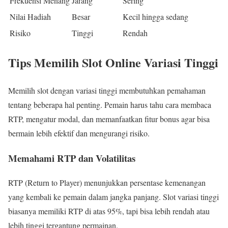
Frekuensi Menang
Jarang
Sering
Nilai Hadiah
Besar
Kecil hingga sedang
Risiko
Tinggi
Rendah
Tips Memilih Slot Online Variasi Tinggi
Memilih slot dengan variasi tinggi membutuhkan pemahaman
tentang beberapa hal penting. Pemain harus tahu cara membaca
RTP, mengatur modal, dan memanfaatkan fitur bonus agar bisa
bermain lebih efektif dan mengurangi risiko.
Memahami RTP dan Volatilitas
RTP (Return to Player) menunjukkan persentase kemenangan
yang kembali ke pemain dalam jangka panjang. Slot variasi tinggi
biasanya memiliki RTP di atas 95%, tapi bisa lebih rendah atau
lebih tinggi tergantung permainan.