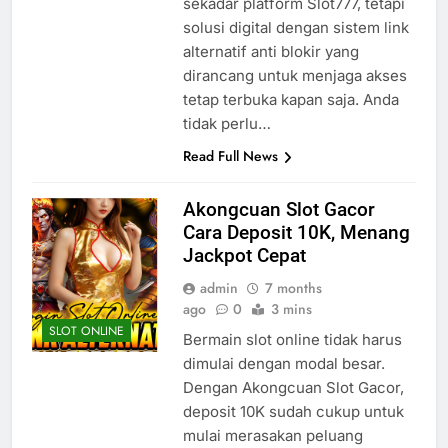
sekadar platform Slot777, tetapi
solusi digital dengan sistem link
alternatif anti blokir yang
dirancang untuk menjaga akses
tetap terbuka kapan saja. Anda
tidak perlu…
Read Full News
Akongcuan Slot Gacor
Cara Deposit 10K, Menang
Jackpot Cepat
admin
7 months
ago
0
3 mins
SLOT ONLINE
Bermain slot online tidak harus
dimulai dengan modal besar.
Dengan Akongcuan Slot Gacor,
deposit 10K sudah cukup untuk
mulai merasakan peluang