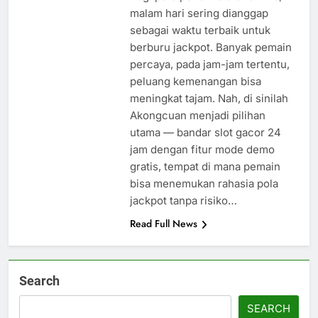
malam hari sering dianggap
sebagai waktu terbaik untuk
berburu jackpot. Banyak pemain
percaya, pada jam-jam tertentu,
peluang kemenangan bisa
meningkat tajam. Nah, di sinilah
Akongcuan menjadi pilihan
utama — bandar slot gacor 24
jam dengan fitur mode demo
gratis, tempat di mana pemain
bisa menemukan rahasia pola
jackpot tanpa risiko…
Read Full News
Search
SEARCH