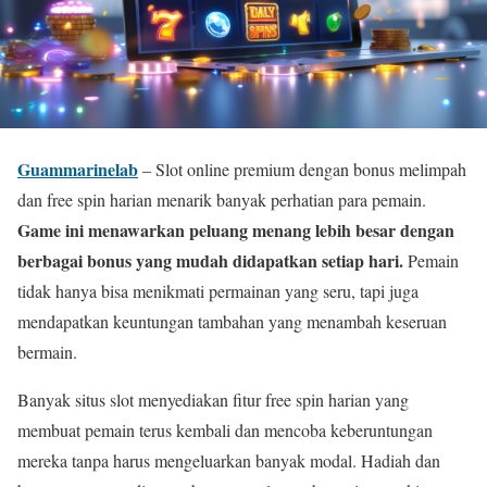
Guammarinelab
– Slot online premium dengan bonus melimpah
dan free spin harian menarik banyak perhatian para pemain.
Game ini menawarkan peluang menang lebih besar dengan
berbagai bonus yang mudah didapatkan setiap hari.
Pemain
tidak hanya bisa menikmati permainan yang seru, tapi juga
mendapatkan keuntungan tambahan yang menambah keseruan
bermain.
Banyak situs slot menyediakan fitur free spin harian yang
membuat pemain terus kembali dan mencoba keberuntungan
mereka tanpa harus mengeluarkan banyak modal. Hadiah dan