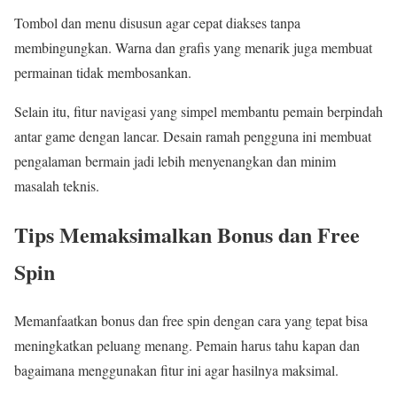
Tombol dan menu disusun agar cepat diakses tanpa
membingungkan. Warna dan grafis yang menarik juga membuat
permainan tidak membosankan.
Selain itu, fitur navigasi yang simpel membantu pemain berpindah
antar game dengan lancar. Desain ramah pengguna ini membuat
pengalaman bermain jadi lebih menyenangkan dan minim
masalah teknis.
Tips Memaksimalkan Bonus dan Free
Spin
Memanfaatkan bonus dan free spin dengan cara yang tepat bisa
meningkatkan peluang menang. Pemain harus tahu kapan dan
bagaimana menggunakan fitur ini agar hasilnya maksimal.