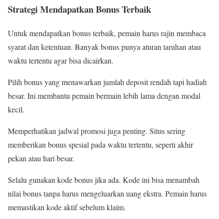
Strategi Mendapatkan Bonus Terbaik
Untuk mendapatkan bonus terbaik, pemain harus rajin membaca
syarat dan ketentuan. Banyak bonus punya aturan taruhan atau
waktu tertentu agar bisa dicairkan.
Pilih bonus yang menawarkan jumlah deposit rendah tapi hadiah
besar. Ini membantu pemain bermain lebih lama dengan modal
kecil.
Memperhatikan jadwal promosi juga penting. Situs sering
memberikan bonus spesial pada waktu tertentu, seperti akhir
pekan atau hari besar.
Selalu gunakan kode bonus jika ada. Kode ini bisa menambah
nilai bonus tanpa harus mengeluarkan uang ekstra. Pemain harus
memastikan kode aktif sebelum klaim.