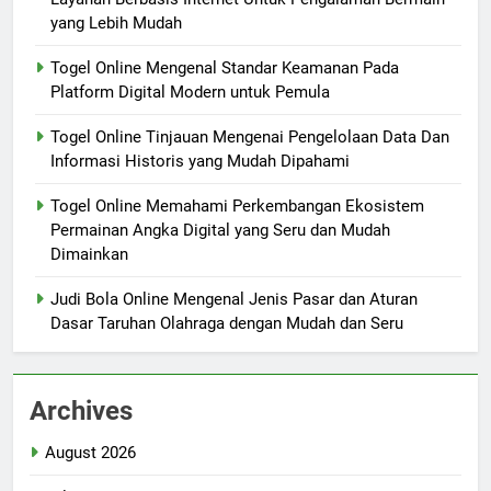
yang Lebih Mudah
Togel Online Mengenal Standar Keamanan Pada
Platform Digital Modern untuk Pemula
Togel Online Tinjauan Mengenai Pengelolaan Data Dan
Informasi Historis yang Mudah Dipahami
Togel Online Memahami Perkembangan Ekosistem
Permainan Angka Digital yang Seru dan Mudah
Dimainkan
Judi Bola Online Mengenal Jenis Pasar dan Aturan
Dasar Taruhan Olahraga dengan Mudah dan Seru
Archives
August 2026