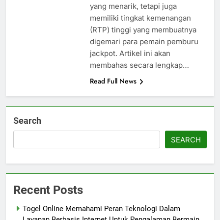
yang menarik, tetapi juga
memiliki tingkat kemenangan
(RTP) tinggi yang membuatnya
digemari para pemain pemburu
jackpot. Artikel ini akan
membahas secara lengkap…
Read Full News
Search
SEARCH
Recent Posts
Togel Online Memahami Peran Teknologi Dalam
Layanan Berbasis Internet Untuk Pengalaman Bermain