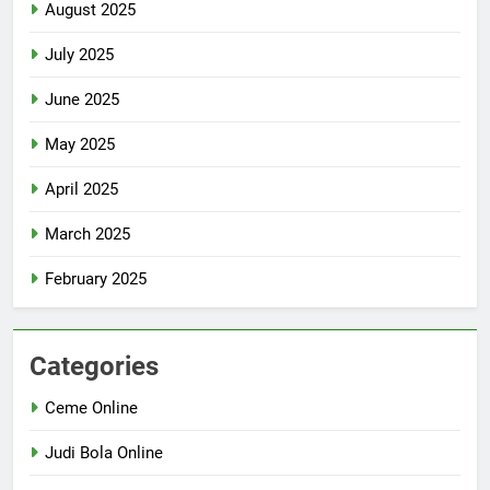
August 2025
July 2025
June 2025
May 2025
April 2025
March 2025
February 2025
Categories
Ceme Online
Judi Bola Online