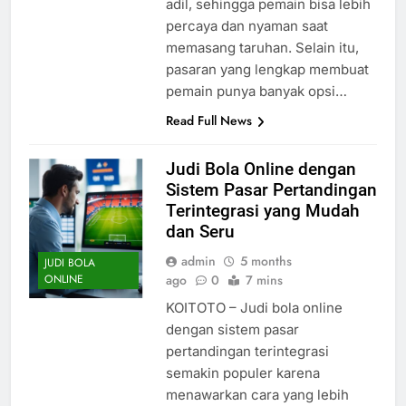
adil, sehingga pemain bisa lebih
percaya dan nyaman saat
memasang taruhan. Selain itu,
pasaran yang lengkap membuat
pemain punya banyak opsi…
Read Full News
Judi Bola Online dengan
Sistem Pasar Pertandingan
Terintegrasi yang Mudah
dan Seru
admin
5 months
JUDI BOLA
ONLINE
ago
0
7 mins
KOITOTO – Judi bola online
dengan sistem pasar
pertandingan terintegrasi
semakin populer karena
menawarkan cara yang lebih