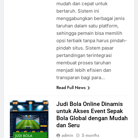
mudah dan cepat untuk
bertaruh. Sistem ini
menggabungkan berbagai jenis
taruhan dalam satu platform,
sehingga pemain bisa memilih
opsi terbaik tanpa harus pindah-
pindah situs. Sistem pasar
pertandingan terintegrasi
membuat proses taruhan
menjadi lebih efisien dan
transparan bagi para…
Read Full News
Judi Bola Online Dinamis
untuk Akses Event Sepak
Bola Global dengan Mudah
dan Seru
admin
5 months
JUDI BOLA