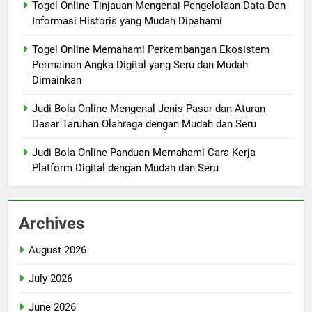
Togel Online Tinjauan Mengenai Pengelolaan Data Dan
Informasi Historis yang Mudah Dipahami
Togel Online Memahami Perkembangan Ekosistem
Permainan Angka Digital yang Seru dan Mudah
Dimainkan
Judi Bola Online Mengenal Jenis Pasar dan Aturan
Dasar Taruhan Olahraga dengan Mudah dan Seru
Judi Bola Online Panduan Memahami Cara Kerja
Platform Digital dengan Mudah dan Seru
Archives
August 2026
July 2026
June 2026