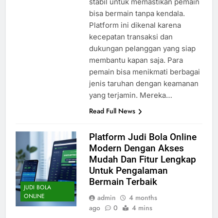
stabil untuk memastikan pemain
bisa bermain tanpa kendala.
Platform ini dikenal karena
kecepatan transaksi dan
dukungan pelanggan yang siap
membantu kapan saja. Para
pemain bisa menikmati berbagai
jenis taruhan dengan keamanan
yang terjamin. Mereka…
Read Full News
Platform Judi Bola Online
Modern Dengan Akses
Mudah Dan Fitur Lengkap
Untuk Pengalaman
Bermain Terbaik
JUDI BOLA
ONLINE
admin
4 months
ago
0
4 mins