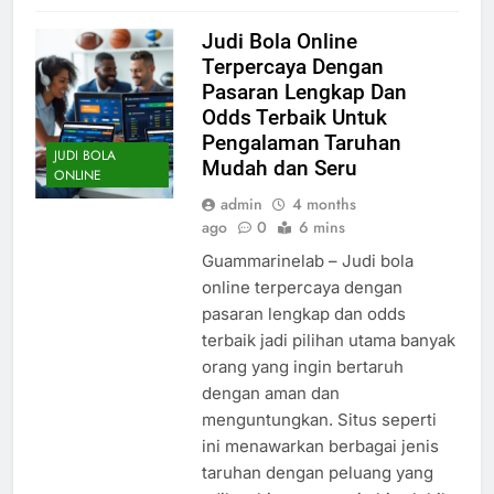
Judi Bola Online
Terpercaya Dengan
Pasaran Lengkap Dan
Odds Terbaik Untuk
Pengalaman Taruhan
JUDI BOLA
Mudah dan Seru
ONLINE
admin
4 months
ago
0
6 mins
Guammarinelab – Judi bola
online terpercaya dengan
pasaran lengkap dan odds
terbaik jadi pilihan utama banyak
orang yang ingin bertaruh
dengan aman dan
menguntungkan. Situs seperti
ini menawarkan berbagai jenis
taruhan dengan peluang yang