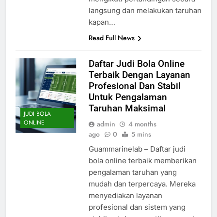
langsung dan melakukan taruhan
kapan…
Read Full News
Daftar Judi Bola Online
Terbaik Dengan Layanan
Profesional Dan Stabil
Untuk Pengalaman
Taruhan Maksimal
JUDI BOLA
ONLINE
admin
4 months
ago
0
5 mins
Guammarinelab – Daftar judi
bola online terbaik memberikan
pengalaman taruhan yang
mudah dan terpercaya. Mereka
menyediakan layanan
profesional dan sistem yang