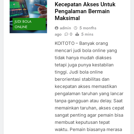
Kecepatan Akses Untuk
Pengalaman Bermain
Maksimal
JUDI BOLA
ONLINE
admin
5 months
ago
0
5 mins
KOITOTO – Banyak orang
mencari judi bola online yang
tidak hanya mudah diakses
tetapi juga punya kestabilan
tinggi. Judi bola online
berorientasi stabilitas dan
kecepatan akses memastikan
pengalaman taruhan yang lancar
tanpa gangguan atau delay. Saat
memainkan taruhan, akses cepat
sangat penting agar pemain bisa
membuat keputusan tepat
waktu. Pemain biasanya merasa