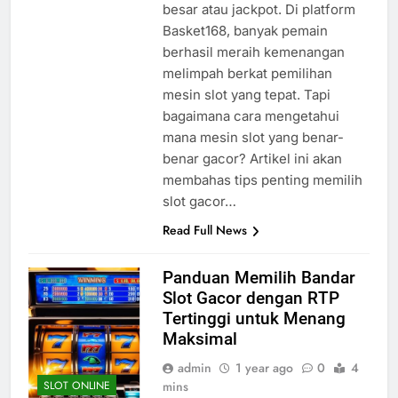
besar atau jackpot. Di platform
Basket168, banyak pemain
berhasil meraih kemenangan
melimpah berkat pemilihan
mesin slot yang tepat. Tapi
bagaimana cara mengetahui
mana mesin slot yang benar-
benar gacor? Artikel ini akan
membahas tips penting memilih
slot gacor…
Read Full News
Panduan Memilih Bandar
Slot Gacor dengan RTP
Tertinggi untuk Menang
Maksimal
admin
1 year ago
0
4
SLOT ONLINE
mins