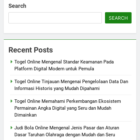
Search
SEARCH
Recent Posts
Togel Online Mengenal Standar Keamanan Pada
Platform Digital Modern untuk Pemula
Togel Online Tinjauan Mengenai Pengelolaan Data Dan
Informasi Historis yang Mudah Dipahami
Togel Online Memahami Perkembangan Ekosistem
Permainan Angka Digital yang Seru dan Mudah
Dimainkan
Judi Bola Online Mengenal Jenis Pasar dan Aturan
Dasar Taruhan Olahraga dengan Mudah dan Seru