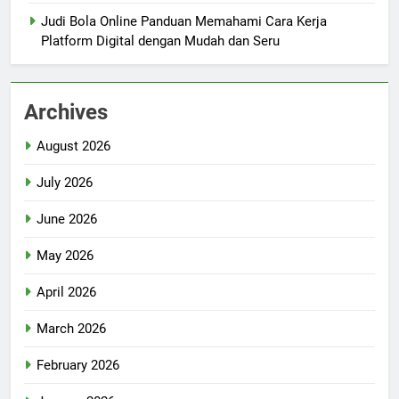
Judi Bola Online Panduan Memahami Cara Kerja
Platform Digital dengan Mudah dan Seru
Archives
August 2026
July 2026
June 2026
May 2026
April 2026
March 2026
February 2026