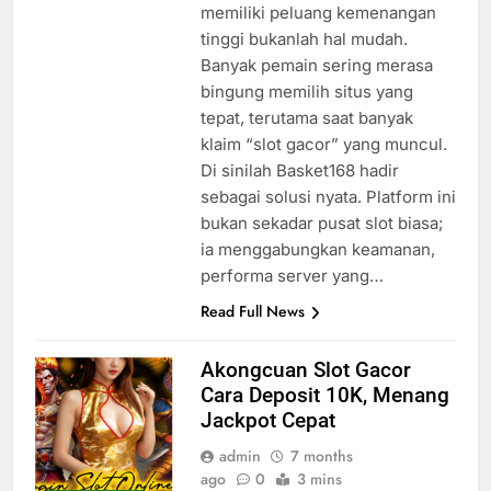
memiliki peluang kemenangan
tinggi bukanlah hal mudah.
Banyak pemain sering merasa
bingung memilih situs yang
tepat, terutama saat banyak
klaim “slot gacor” yang muncul.
Di sinilah Basket168 hadir
sebagai solusi nyata. Platform ini
bukan sekadar pusat slot biasa;
ia menggabungkan keamanan,
performa server yang…
Read Full News
Akongcuan Slot Gacor
Cara Deposit 10K, Menang
Jackpot Cepat
admin
7 months
ago
0
3 mins