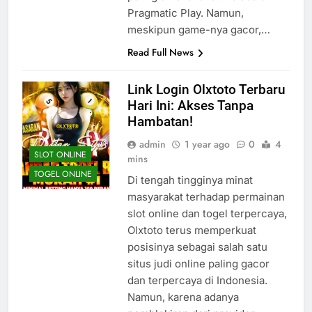
Pragmatic Play. Namun,
meskipun game-nya gacor,…
Read Full News
Link Login Olxtoto Terbaru
Hari Ini: Akses Tanpa
Hambatan!
admin
1 year ago
0
4
SLOT ONLINE
mins
TOGEL ONLINE
Di tengah tingginya minat
masyarakat terhadap permainan
slot online dan togel terpercaya,
Olxtoto terus memperkuat
posisinya sebagai salah satu
situs judi online paling gacor
dan terpercaya di Indonesia.
Namun, karena adanya