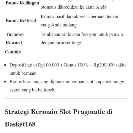
Bonus Rollingan
otomatis dikreditkan ke akun Anda
Komisi pasif dari aktivitas bermain teman
Bonus Refferal
yang Anda undang
Turnover
Tambahan saldo atau freespin untuk pemain
Reward
dengan turnover tinggi
Contoh:
Deposit harian Rp100.000 + Bonus 100% = Rp200.000 saldo
untuk bermain.
Bonus bisa langsung digunakan bermain slot tanpa menunggu
syarat yang berbelit-belit.
Strategi Bermain Slot Pragmatic di
Basket168