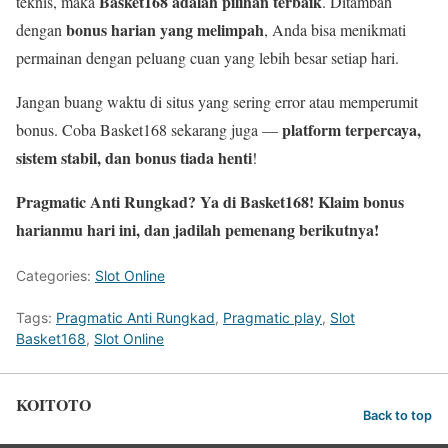
Basket168 adalah pilihan terbaik
teknis, maka
. Ditambah
bonus harian yang melimpah
dengan
, Anda bisa menikmati
permainan dengan peluang cuan yang lebih besar setiap hari.
Jangan buang waktu di situs yang sering error atau memperumit
platform terpercaya,
bonus. Coba Basket168 sekarang juga —
sistem stabil, dan bonus tiada henti
!
Pragmatic Anti Rungkad? Ya di Basket168! Klaim bonus
harianmu hari ini, dan jadilah pemenang berikutnya!
Categories:
Slot Online
Tags:
Pragmatic Anti Rungkad
,
Pragmatic play
,
Slot
Basket168
,
Slot Online
KOITOTO
Back to top