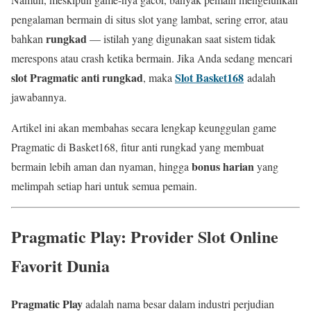
pengalaman bermain di situs slot yang lambat, sering error, atau
rungkad
bahkan
— istilah yang digunakan saat sistem tidak
merespons atau crash ketika bermain. Jika Anda sedang mencari
slot Pragmatic anti rungkad
Slot Basket168
, maka
adalah
jawabannya.
Artikel ini akan membahas secara lengkap keunggulan game
Pragmatic di Basket168, fitur anti rungkad yang membuat
bonus harian
bermain lebih aman dan nyaman, hingga
yang
melimpah setiap hari untuk semua pemain.
Pragmatic Play: Provider Slot Online
Favorit Dunia
Pragmatic Play
adalah nama besar dalam industri perjudian