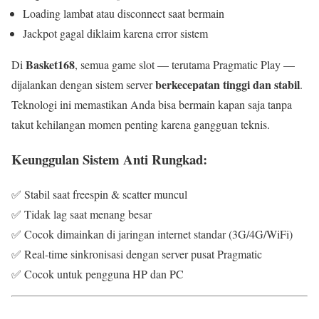
Loading lambat atau disconnect saat bermain
Jackpot gagal diklaim karena error sistem
Basket168
Di
, semua game slot — terutama Pragmatic Play —
berkecepatan tinggi dan stabil
dijalankan dengan sistem server
.
Teknologi ini memastikan Anda bisa bermain kapan saja tanpa
takut kehilangan momen penting karena gangguan teknis.
Keunggulan Sistem Anti Rungkad:
✅ Stabil saat freespin & scatter muncul
✅ Tidak lag saat menang besar
✅ Cocok dimainkan di jaringan internet standar (3G/4G/WiFi)
✅ Real-time sinkronisasi dengan server pusat Pragmatic
✅ Cocok untuk pengguna HP dan PC