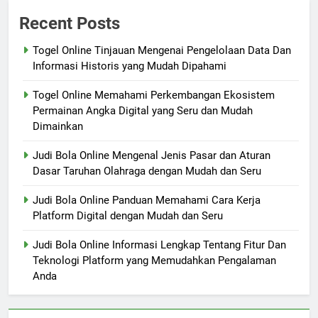
Recent Posts
Togel Online Tinjauan Mengenai Pengelolaan Data Dan
Informasi Historis yang Mudah Dipahami
Togel Online Memahami Perkembangan Ekosistem
Permainan Angka Digital yang Seru dan Mudah
Dimainkan
Judi Bola Online Mengenal Jenis Pasar dan Aturan
Dasar Taruhan Olahraga dengan Mudah dan Seru
Judi Bola Online Panduan Memahami Cara Kerja
Platform Digital dengan Mudah dan Seru
Judi Bola Online Informasi Lengkap Tentang Fitur Dan
Teknologi Platform yang Memudahkan Pengalaman
Anda