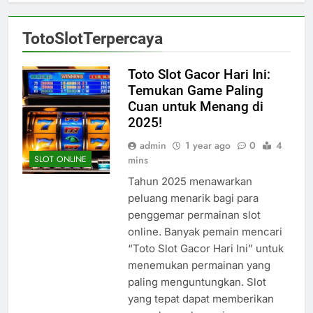
TotoSlotTerpercaya
Toto Slot Gacor Hari Ini:
Temukan Game Paling
Cuan untuk Menang di
2025!
admin
1 year ago
0
4
SLOT ONLINE
mins
Tahun 2025 menawarkan
peluang menarik bagi para
penggemar permainan slot
online. Banyak pemain mencari
“Toto Slot Gacor Hari Ini” untuk
menemukan permainan yang
paling menguntungkan. Slot
yang tepat dapat memberikan