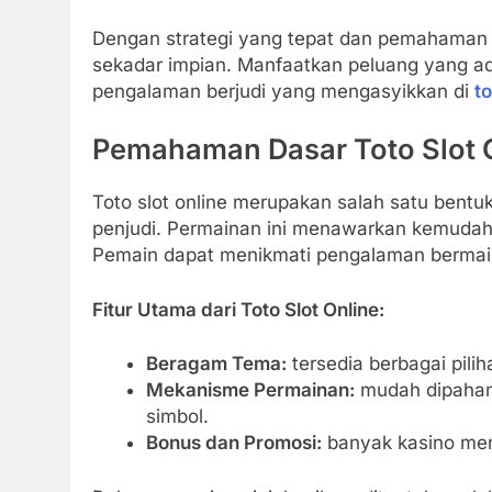
Dengan strategi yang tepat dan pemahaman
sekadar impian. Manfaatkan peluang yang ada
pengalaman berjudi yang mengasyikkan di
to
Pemahaman Dasar Toto Slot 
Toto slot online merupakan salah satu bentu
penjudi. Permainan ini menawarkan kemudaha
Pemain dapat menikmati pengalaman bermain
Fitur Utama dari Toto Slot Online:
Beragam Tema:
tersedia berbagai pilih
Mekanisme Permainan:
mudah dipaham
simbol.
Bonus dan Promosi:
banyak kasino men