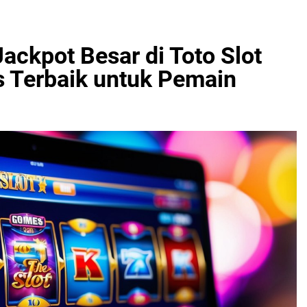
ackpot Besar di Toto Slot
ps Terbaik untuk Pemain