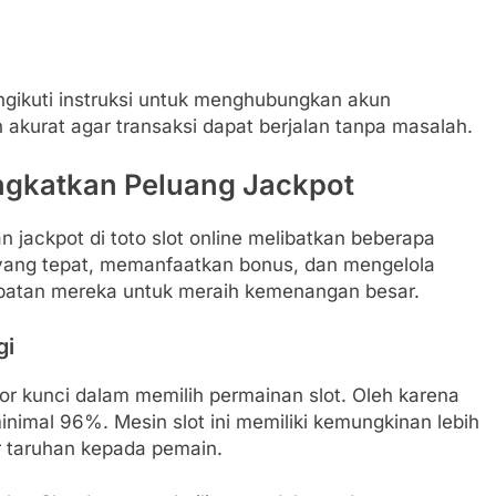
gikuti instruksi untuk menghubungkan akun
akurat agar transaksi dapat berjalan tanpa masalah.
ngkatkan Peluang Jackpot
ackpot di toto slot online melibatkan beberapa
t yang tepat, memanfaatkan bonus, dan mengelola
patan mereka untuk meraih kemenangan besar.
gi
tor kunci dalam memilih permainan slot. Oleh karena
inimal 96%. Mesin slot ini memiliki kemungkinan lebih
r taruhan kepada pemain.