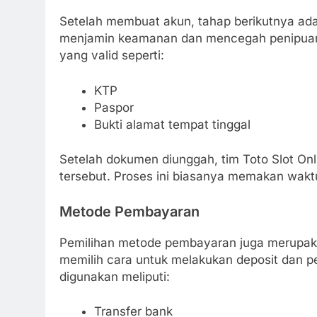
Setelah membuat akun, tahap berikutnya adala
menjamin keamanan dan mencegah penipuan
yang valid seperti:
KTP
Paspor
Bukti alamat tempat tinggal
Setelah dokumen diunggah, tim Toto Slot On
tersebut. Proses ini biasanya memakan waktu
Metode Pembayaran
Pemilihan metode pembayaran juga merupaka
memilih cara untuk melakukan deposit dan 
digunakan meliputi:
Transfer bank