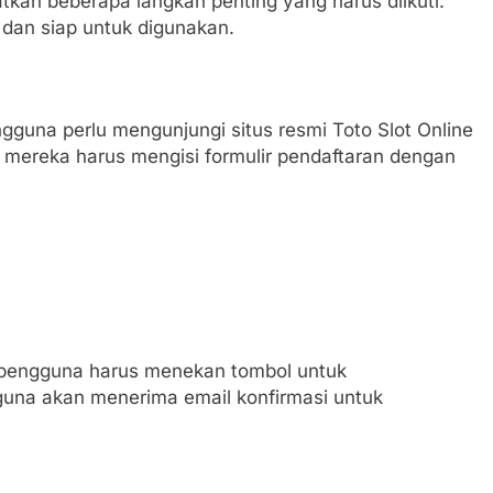
atkan beberapa langkah penting yang harus diikuti.
dan siap untuk digunakan.
una perlu mengunjungi situs resmi Toto Slot Online
, mereka harus mengisi formulir pendaftaran dengan
, pengguna harus menekan tombol untuk
guna akan menerima email konfirmasi untuk