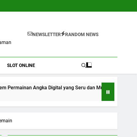
NEWSLETTER
RANDOM NEWS
laman
SLOT ONLINE
a Digital yang Seru dan Mudah Dimainkan
J
3
Pemain