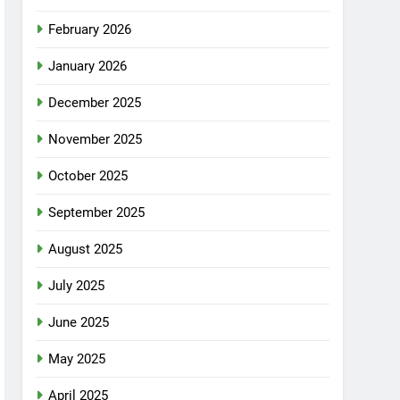
February 2026
January 2026
December 2025
November 2025
October 2025
September 2025
August 2025
July 2025
June 2025
May 2025
April 2025