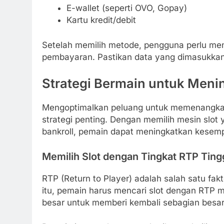
E-wallet (seperti OVO, Gopay)
Kartu kredit/debit
Setelah memilih metode, pengguna perlu men
pembayaran. Pastikan data yang dimasukkan 
Strategi Bermain untuk Meni
Mengoptimalkan peluang untuk memenangkan j
strategi penting. Dengan memilih mesin slo
bankroll, pemain dapat meningkatkan kesem
Memilih Slot dengan Tingkat RTP Ting
RTP (Return to Player) adalah salah satu fak
itu, pemain harus mencari slot dengan RTP m
besar untuk memberi kembali sebagian besa