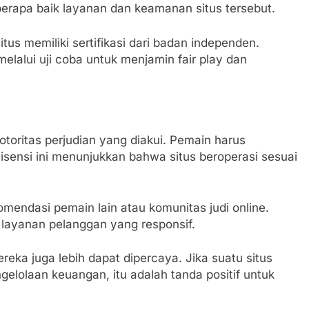
erapa baik layanan dan keamanan situs tersebut.
tus memiliki sertifikasi dari badan independen.
melalui uji coba untuk menjamin fair play dan
 otoritas perjudian yang diakui. Pemain harus
Lisensi ini menunjukkan bahwa situs beroperasi sesuai
komendasi pemain lain atau komunitas judi online.
i layanan pelanggan yang responsif.
reka juga lebih dapat dipercaya. Jika suatu situs
gelolaan keuangan, itu adalah tanda positif untuk