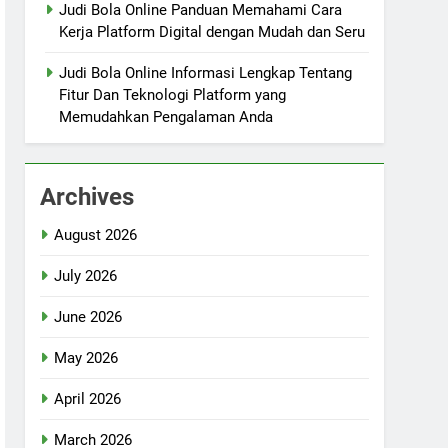
Judi Bola Online Panduan Memahami Cara
Kerja Platform Digital dengan Mudah dan Seru
Judi Bola Online Informasi Lengkap Tentang
Fitur Dan Teknologi Platform yang
Memudahkan Pengalaman Anda
Archives
August 2026
July 2026
June 2026
May 2026
April 2026
March 2026