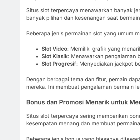
Situs slot terpercaya menawarkan banyak jen
banyak pilihan dan kesenangan saat bermain
Beberapa jenis permainan slot yang umum me
Slot Video
: Memiliki grafik yang mena
Slot Klasik
: Menawarkan pengalaman be
Slot Progresif
: Menyediakan jackpot be
Dengan berbagai tema dan fitur, pemain da
mereka. Ini membuat pengalaman bermain le
Bonus dan Promosi Menarik untuk M
Situs slot terpercaya sering memberikan bon
kesempatan menang dan membuat permainan 
Beberapa jenis bonus yang biasanya ditawark