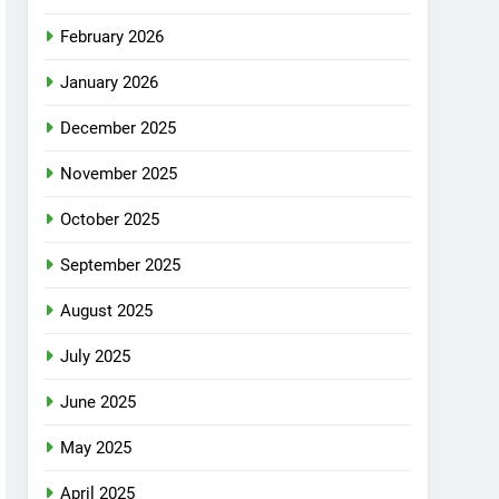
February 2026
January 2026
December 2025
November 2025
October 2025
September 2025
August 2025
July 2025
June 2025
May 2025
April 2025