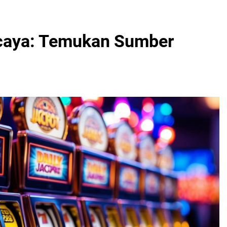
ercaya: Temukan Sumber