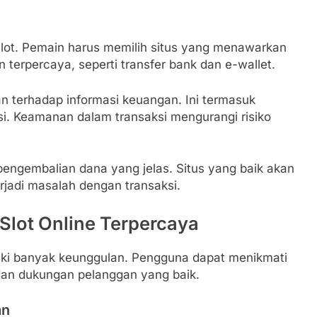
 slot. Pemain harus memilih situs yang menawarkan
erpercaya, seperti transfer bank dan e-wallet.
an terhadap informasi keuangan. Ini termasuk
si. Keamanan dalam transaksi mengurangi risiko
n pengembalian dana yang jelas. Situs yang baik akan
rjadi masalah dengan transaksi.
Slot Online Terpercaya
iliki banyak keunggulan. Pengguna dapat menikmati
 dan dukungan pelanggan yang baik.
an