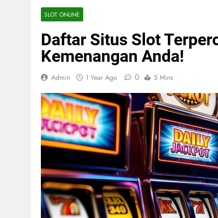
SLOT ONLINE
Daftar Situs Slot Terp
Kemenangan Anda!
0
Admin
1 Year Ago
5 Mins