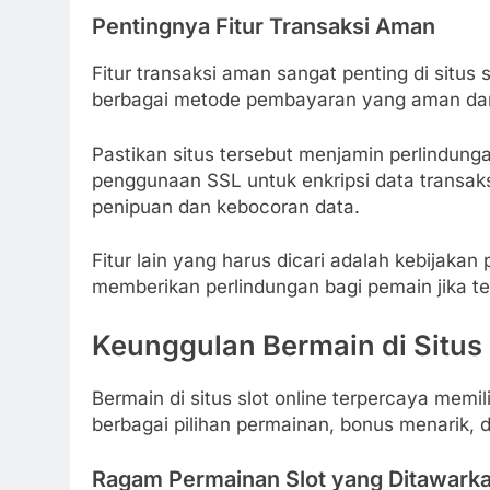
Pentingnya Fitur Transaksi Aman
Fitur transaksi aman sangat penting di situs
berbagai metode pembayaran yang aman dan t
Pastikan situs tersebut menjamin perlindung
penggunaan SSL untuk enkripsi data transak
penipuan dan kebocoran data.
Fitur lain yang harus dicari adalah kebijaka
memberikan perlindungan bagi pemain jika te
Keunggulan Bermain di Situs 
Bermain di situs slot online terpercaya mem
berbagai pilihan permainan, bonus menarik,
Ragam Permainan Slot yang Ditawark