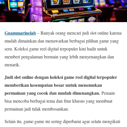
Guammarinelab
– Banyak orang mencari judi slot online karena
mudah dimainkan dan menawarkan berbagai pilihan game yang
seru. Koleksi game reel digital terpopuler kini hadir untuk
memberi pengalaman bermain yang lebih menyenangkan dan
menarik.
Judi slot online dengan koleksi game reel digital terpopuler
memberikan kesempatan besar untuk menemukan
permainan yang cocok dan mudah dimenangkan.
Pemain
bisa mencoba berbagai tema dan fitur khusus yang membuat
permainan jadi tidak membosankan.
Selain itu, game-game ini sering diperbarui agar selalu mengikuti