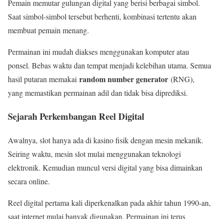
Pemain memutar gulungan digital yang berisi berbagai simbol.
Saat simbol-simbol tersebut berhenti, kombinasi tertentu akan
membuat pemain menang.
Permainan ini mudah diakses menggunakan komputer atau
ponsel. Bebas waktu dan tempat menjadi kelebihan utama. Semua
random number generator
hasil putaran memakai
(RNG),
yang memastikan permainan adil dan tidak bisa diprediksi.
Sejarah Perkembangan Reel Digital
Awalnya, slot hanya ada di kasino fisik dengan mesin mekanik.
Seiring waktu, mesin slot mulai menggunakan teknologi
elektronik. Kemudian muncul versi digital yang bisa dimainkan
secara online.
Reel digital pertama kali diperkenalkan pada akhir tahun 1990-an,
saat internet mulai banyak digunakan. Permainan ini terus