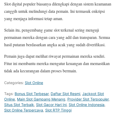
Slot digital populer biasanya dilengkapi dengan sistem keamanan
canggih untuk melindungi data pemain. Ini termasuk enkripsi
yang menjaga informasi tetap aman.
Selain itu, pengembang game slot terkenal sering menguji
permainan mereka dengan cara yang adil dan transparan. Semua
hasil putaran berdasarkan angka acak yang sudah diverifikasi.
Pemain juga dapat melihat riwayat permainan mereka sendiri.
Fitur ini membantu mereka mengatur keuangan dan memastikan
tidak ada kecurangan dalam proses bermain.
Categories:
Slot Online
Tags:
Bonus Slot Terbesar
,
Daftar Slot Resmi
,
Jackpot Slot
Online
,
Main Slot Gampang Menang
,
Provider Slot Terpopuler
,
Situs Slot Terbaik
,
Slot Gacor Hari Ini
,
Slot Online Indonesia
,
Slot Online Terpercaya
,
Slot RTP Tinggi