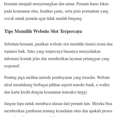
bermain menjadi menyenangkan dan aman. Pemain harus fokus
pada keamanan situs, kualitas game, serta jenis permainan yang
cocok untuk pemula agar tidak mudah bingung.
Tips Memilih Website Slot Terpercaya
Sebelum bermain, pastikan website slot memiliki lisensi resmi dan
reputasi baik. Situs yang terpercaya biasanya menyediakan
informasi kontak jelas dan memberikan layanan pelanggan yang
responsif.
Penting juga melihat metode pembayaran yang tersedia. Website
ideal mendukung berbagai pilihan seperti transfer bank, e-wallet,
dan kartu kredit dengan keamanan transaksi tinggi.
Jangan lupa untuk membaca ulasan dari pemain lain. Mereka bisa
memberikan gambaran tentang keandalan situs dan apakah proses