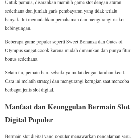
Untuk pemula, disarankan memilih game slot dengan aturan
sederhana dan jumlah garis pembayaran yang tidak terlalu
banyak. Ini memudahkan pemahaman dan mengurangi risiko
kebingungan.
Beberapa game populer seperti Sweet Bonanza dan Gates of
Olympus sangat cocok karena mudah dimainkan dan punya fitur
bonus sederhana.
Selain itu, pemain baru sebaiknya mulai dengan taruhan kecil.
Cara ini melatih strategi dan mengurangi kerugian saat mencoba
berbagai jenis slot digital.
Manfaat dan Keunggulan Bermain Slot
Digital Populer
Bermain slot digital yang populer menawarkan pengalaman seru,