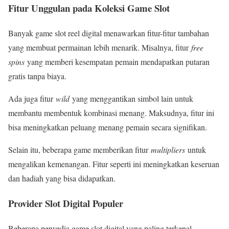
Fitur Unggulan pada Koleksi Game Slot
Banyak game slot reel digital menawarkan fitur-fitur tambahan
yang membuat permainan lebih menarik. Misalnya, fitur
free
spins
yang memberi kesempatan pemain mendapatkan putaran
gratis tanpa biaya.
Ada juga fitur
wild
yang menggantikan simbol lain untuk
membantu membentuk kombinasi menang. Maksudnya, fitur ini
bisa meningkatkan peluang menang pemain secara signifikan.
Selain itu, beberapa game memberikan fitur
multipliers
untuk
mengalikan kemenangan. Fitur seperti ini meningkatkan keseruan
dan hadiah yang bisa didapatkan.
Provider Slot Digital Populer
Beberapa penyedia game slot digital yang paling terkenal