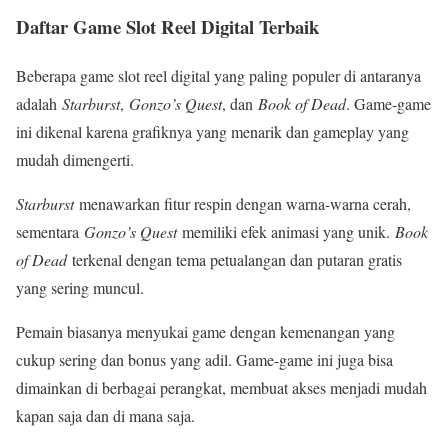
Daftar Game Slot Reel Digital Terbaik
Beberapa game slot reel digital yang paling populer di antaranya
adalah
Starburst
,
Gonzo’s Quest
, dan
Book of Dead
. Game-game
ini dikenal karena grafiknya yang menarik dan gameplay yang
mudah dimengerti.
Starburst
menawarkan fitur respin dengan warna-warna cerah,
sementara
Gonzo’s Quest
memiliki efek animasi yang unik.
Book
of Dead
terkenal dengan tema petualangan dan putaran gratis
yang sering muncul.
Pemain biasanya menyukai game dengan kemenangan yang
cukup sering dan bonus yang adil. Game-game ini juga bisa
dimainkan di berbagai perangkat, membuat akses menjadi mudah
kapan saja dan di mana saja.