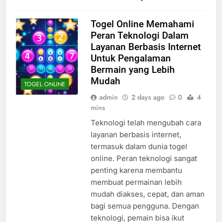
Togel Online Memahami
Peran Teknologi Dalam
Layanan Berbasis Internet
Untuk Pengalaman
Bermain yang Lebih
Mudah
TOGEL ONLINE
admin
2 days ago
0
4
mins
Teknologi telah mengubah cara
layanan berbasis internet,
termasuk dalam dunia togel
online. Peran teknologi sangat
penting karena membantu
membuat permainan lebih
mudah diakses, cepat, dan aman
bagi semua pengguna. Dengan
teknologi, pemain bisa ikut