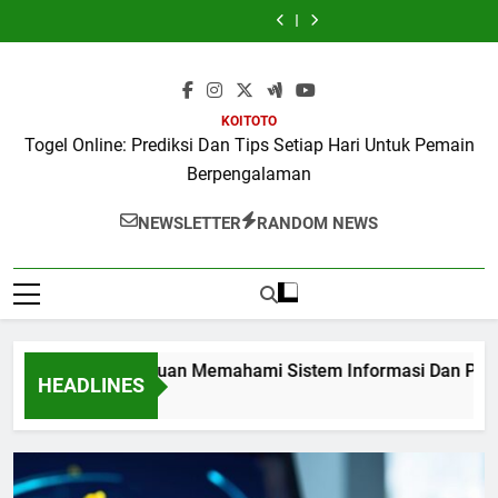
Togel Online
Togel Online
Skip
Platform Digital
Sistem Informasi
Struktur Pasaran
Teknologi Dalam
Mengenal Standar
Panduan
Togel Online
Togel Online
Modern untuk
Dan Penyajian
dan Terminologi
Layanan Berbasis
Keamanan Pada
Memahami
to
Mengenal
Memahami Peran
Togel Online
Pemula
Data untuk
yang Digunakan
Internet Untuk
Platform Digital
Sistem Informasi
Struktur Pasaran
Teknologi Dalam
Mengenal Standar
content
Pemula yang Ingin
dengan Mudah
Pengalaman
Modern untuk
Dan Penyajian
dan Terminologi
Layanan Berbasis
Keamanan Pada
Cuan
Bermain yang
Pemula
Data untuk
yang Digunakan
Internet Untuk
Platform Digital
Lebih Mudah
Pemula yang Ingin
dengan Mudah
Pengalaman
Modern untuk
KOITOTO
Cuan
Bermain yang
Pemula
Togel Online: Prediksi Dan Tips Setiap Hari Untuk Pemain
Lebih Mudah
Berpengalaman
NEWSLETTER
RANDOM NEWS
gel Online Panduan Memahami Sistem Informasi Dan Penyajia
HEADLINES
ours Ago