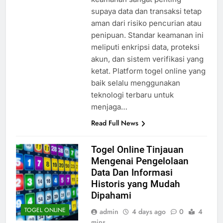
supaya data dan transaksi tetap
aman dari risiko pencurian atau
penipuan. Standar keamanan ini
meliputi enkripsi data, proteksi
akun, dan sistem verifikasi yang
ketat. Platform togel online yang
baik selalu menggunakan
teknologi terbaru untuk
menjaga…
Read Full News
Togel Online Tinjauan
Mengenai Pengelolaan
Data Dan Informasi
Historis yang Mudah
Dipahami
TOGEL ONLINE
admin
4 days ago
0
4
mins