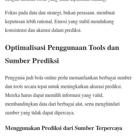
Fokus pada data dan strategi, bukan perasaan, membuat
keputusan lebih rational. Emosi yang stabil mendukung
konsistensi dan akurasi dalam prediksi.
Optimalisasi Penggunaan Tools dan
Sumber Prediksi
Pengguna judi bola online perlu memanfaatkan berbagai sumber
dan tools secara tepat untuk meningkatkan akurasi prediksi.
Mereka harus dapat memilih informasi yang valid,
membandingkan data dari berbagai alat, serta menghindari
sumber yang tidak dapat dipercaya.
Menggunakan Prediksi dari Sumber Terpercaya