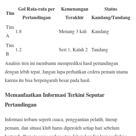
Gol Rata-rata per
Kemenangan
Status
Tim
Pertandingan
Terakhir
Kandang/Tandang
Tim
1.8
Menang 3 kali
Kandang
A
Tim
1.2
Seri 1, Kalah 2
Tandang
B
Analisis tren ini membantu memprediksi hasil pertandingan
dengan lebih tepat. Jangan lupa perhatikan cedera pemain utama
karena itu bisa berpengaruh besar pada hasil.
Memanfaatkan Informasi Terkini Seputar
Pertandingan
Informasi terbaru seperti cuaca, penggantian pelatih, lineup
pemain, dan situasi klub harus diperoleh setiap hari sebelum