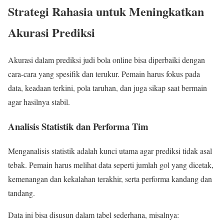
Strategi Rahasia untuk Meningkatkan
Akurasi Prediksi
Akurasi dalam prediksi judi bola online bisa diperbaiki dengan
cara-cara yang spesifik dan terukur. Pemain harus fokus pada
data, keadaan terkini, pola taruhan, dan juga sikap saat bermain
agar hasilnya stabil.
Analisis Statistik dan Performa Tim
Menganalisis statistik adalah kunci utama agar prediksi tidak asal
tebak. Pemain harus melihat data seperti jumlah gol yang dicetak,
kemenangan dan kekalahan terakhir, serta performa kandang dan
tandang.
Data ini bisa disusun dalam tabel sederhana, misalnya: