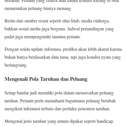
bertaruh. Pemain yang cedera atau dalam kondisi kurang fit bisa
menurunkan peluang timnya menang.
Berita dari sumber resmi seperti situs klub, media olahraga,
bahkan sosial media juga berguna. Jadwal pertandingan yang
padat juga mempengaruhi stamina pemain.
Dengan selalu update informasi, prediksi akan lebih akurat karena
bukan hanya berdasarkan data lama, tapi juga kondisi nyata yang
berlangsung.
Mengenali Pola Taruhan dan Peluang
Setiap bandar judi memiliki pola dalam menawarkan peluang
taruhan. Pemain perlu memahami bagaimana peluang berubah
mengikuti informasi terbaru dan perilaku penonton taruhan.
Mengenal jenis taruhan yang umum dipakai seperti handicap,