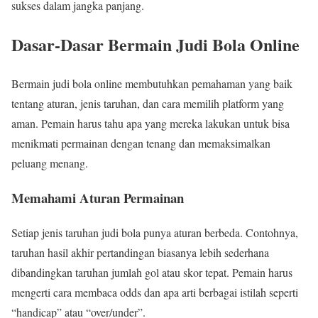
sukses dalam jangka panjang.
Dasar-Dasar Bermain Judi Bola Online
Bermain judi bola online membutuhkan pemahaman yang baik
tentang aturan, jenis taruhan, dan cara memilih platform yang
aman. Pemain harus tahu apa yang mereka lakukan untuk bisa
menikmati permainan dengan tenang dan memaksimalkan
peluang menang.
Memahami Aturan Permainan
Setiap jenis taruhan judi bola punya aturan berbeda. Contohnya,
taruhan hasil akhir pertandingan biasanya lebih sederhana
dibandingkan taruhan jumlah gol atau skor tepat. Pemain harus
mengerti cara membaca odds dan apa arti berbagai istilah seperti
“handicap” atau “over/under”.