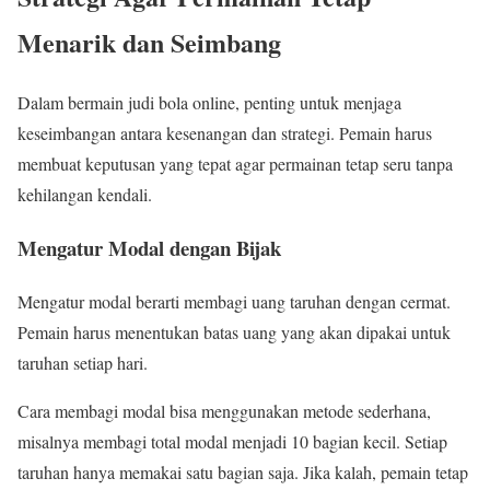
Menarik dan Seimbang
Dalam bermain judi bola online, penting untuk menjaga
keseimbangan antara kesenangan dan strategi. Pemain harus
membuat keputusan yang tepat agar permainan tetap seru tanpa
kehilangan kendali.
Mengatur Modal dengan Bijak
Mengatur modal berarti membagi uang taruhan dengan cermat.
Pemain harus menentukan batas uang yang akan dipakai untuk
taruhan setiap hari.
Cara membagi modal bisa menggunakan metode sederhana,
misalnya membagi total modal menjadi 10 bagian kecil. Setiap
taruhan hanya memakai satu bagian saja. Jika kalah, pemain tetap