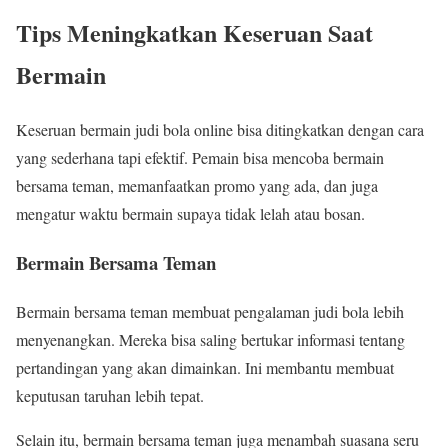
Tips Meningkatkan Keseruan Saat
Bermain
Keseruan bermain judi bola online bisa ditingkatkan dengan cara
yang sederhana tapi efektif. Pemain bisa mencoba bermain
bersama teman, memanfaatkan promo yang ada, dan juga
mengatur waktu bermain supaya tidak lelah atau bosan.
Bermain Bersama Teman
Bermain bersama teman membuat pengalaman judi bola lebih
menyenangkan. Mereka bisa saling bertukar informasi tentang
pertandingan yang akan dimainkan. Ini membantu membuat
keputusan taruhan lebih tepat.
Selain itu, bermain bersama teman juga menambah suasana seru