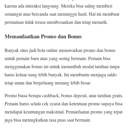
karena ada interaksi langsung. Mereka bisa saling memberi
semangat atau bercanda saat menunggu hasil. Hal ini membuat
permainan tidak terasa membosankan dan tetap menarik.
Memanfaatkan Promo dan Bonus
Banyak situs judi bola online menawarkan promo dan bonus
untuk pemain baru atau yang sering bermain. Pemain bisa
menggunakan bonus ini untuk menambah modal taruhan tanpa
harus keluar uang lebih banyak. Ini membantu menjaga saldo
tetap aman dan berpeluang menang lebih besar.
Promo biasa berupa cashback, bonus deposit, atau taruhan gratis.
Pemain harus selalu cek syarat dan ketentuan promo supaya bisa
mendapat keuntungan maksimal. Pemanfaatan promo yang tepat
juga bisa meningkatkan rasa puas saat bermain.