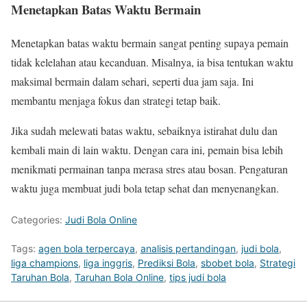
Menetapkan Batas Waktu Bermain
Menetapkan batas waktu bermain sangat penting supaya pemain
tidak kelelahan atau kecanduan. Misalnya, ia bisa tentukan waktu
maksimal bermain dalam sehari, seperti dua jam saja. Ini
membantu menjaga fokus dan strategi tetap baik.
Jika sudah melewati batas waktu, sebaiknya istirahat dulu dan
kembali main di lain waktu. Dengan cara ini, pemain bisa lebih
menikmati permainan tanpa merasa stres atau bosan. Pengaturan
waktu juga membuat judi bola tetap sehat dan menyenangkan.
Categories:
Judi Bola Online
Tags:
agen bola terpercaya
,
analisis pertandingan
,
judi bola
,
liga champions
,
liga inggris
,
Prediksi Bola
,
sbobet bola
,
Strategi
Taruhan Bola
,
Taruhan Bola Online
,
tips judi bola