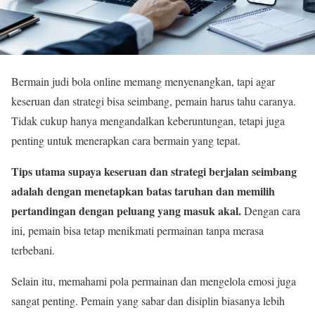
Bermain judi bola online memang menyenangkan, tapi agar
keseruan dan strategi bisa seimbang, pemain harus tahu caranya.
Tidak cukup hanya mengandalkan keberuntungan, tetapi juga
penting untuk menerapkan cara bermain yang tepat.
Tips utama supaya keseruan dan strategi berjalan seimbang
adalah dengan menetapkan batas taruhan dan memilih
pertandingan dengan peluang yang masuk akal.
Dengan cara
ini, pemain bisa tetap menikmati permainan tanpa merasa
terbebani.
Selain itu, memahami pola permainan dan mengelola emosi juga
sangat penting. Pemain yang sabar dan disiplin biasanya lebih