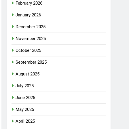
February 2026
January 2026
December 2025
November 2025
October 2025
September 2025
August 2025
July 2025
June 2025
May 2025
April 2025