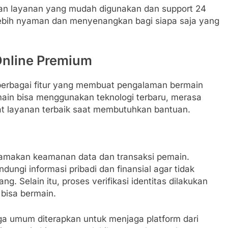
an layanan yang mudah digunakan dan support 24
 lebih nyaman dan menyenangkan bagi siapa saja yang
Online Premium
berbagai fitur yang membuat pengalaman bermain
ain bisa menggunakan teknologi terbaru, merasa
pat layanan terbaik saat membutuhkan bantuan.
tamakan keamanan data dan transaksi pemain.
ungi informasi pribadi dan finansial agar tidak
. Selain itu, proses verifikasi identitas dilakukan
bisa bermain.
uga umum diterapkan untuk menjaga platform dari