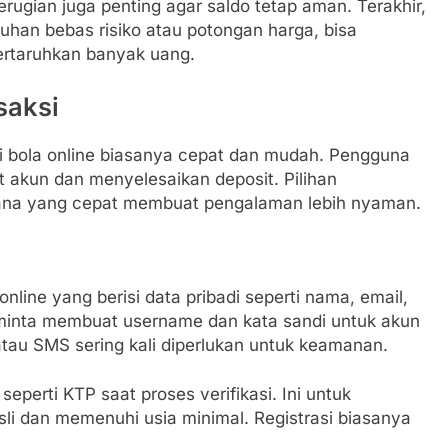
gian juga penting agar saldo tetap aman. Terakhir,
ruhan bebas risiko atau potongan harga, bisa
rtaruhkan banyak uang.
saksi
di bola online biasanya cepat dan mudah. Pengguna
 akun dan menyelesaikan deposit. Pilihan
ana yang cepat membuat pengalaman lebih nyaman.
nline yang berisi data pribadi seperti nama, email,
iminta membuat username dan kata sandi untuk akun
tau SMS sering kali diperlukan untuk keamanan.
erti KTP saat proses verifikasi. Ini untuk
 dan memenuhi usia minimal. Registrasi biasanya