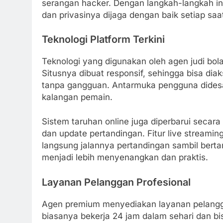
serangan hacker. Dengan langkah-langkah in
dan privasinya dijaga dengan baik setiap saa
Teknologi Platform Terkini
Teknologi yang digunakan oleh agen judi bol
Situsnya dibuat responsif, sehingga bisa dia
tanpa gangguan. Antarmuka pengguna dides
kalangan pemain.
Sistem taruhan online juga diperbarui secar
dan update pertandingan. Fitur live streami
langsung jalannya pertandingan sambil berta
menjadi lebih menyenangkan dan praktis.
Layanan Pelanggan Profesional
Agen premium menyediakan layanan pelangg
biasanya bekerja 24 jam dalam sehari dan bi