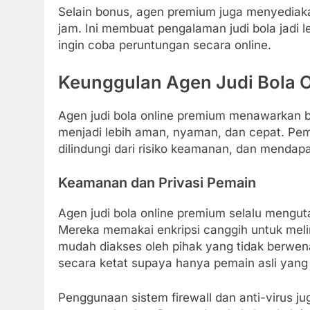
Selain bonus, agen premium juga menyediak
jam. Ini membuat pengalaman judi bola jadi
ingin coba peruntungan secara online.
Keunggulan Agen Judi Bola 
Agen judi bola online premium menawarkan 
menjadi lebih aman, nyaman, dan cepat. Pem
dilindungi dari risiko keamanan, dan menda
Keamanan dan Privasi Pemain
Agen judi bola online premium selalu mengu
Mereka memakai enkripsi canggih untuk melind
mudah diakses oleh pihak yang tidak berwenang
secara ketat supaya hanya pemain asli yang 
Penggunaan sistem firewall dan anti-virus j