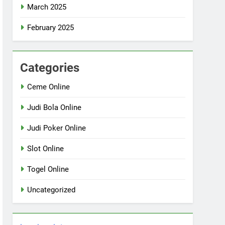
March 2025
February 2025
Categories
Ceme Online
Judi Bola Online
Judi Poker Online
Slot Online
Togel Online
Uncategorized