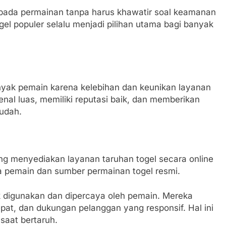
 pada permainan tanpa harus khawatir soal keamanan
gel populer selalu menjadi pilihan utama bagi banyak
anyak pemain karena kelebihan dan keunikan layanan
al luas, memiliki reputasi baik, dan memberikan
udah.
ng menyediakan layanan taruhan togel secara online
ra pemain dan sumber permainan togel resmi.
k digunakan dan dipercaya oleh pemain. Mereka
epat, dan dukungan pelanggan yang responsif. Hal ini
aat bertaruh.