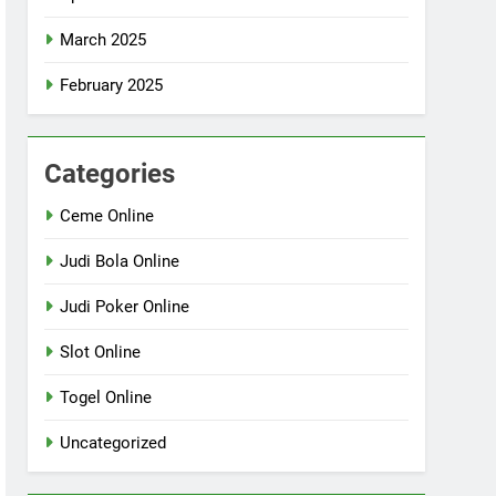
March 2025
February 2025
Categories
Ceme Online
Judi Bola Online
Judi Poker Online
Slot Online
Togel Online
Uncategorized