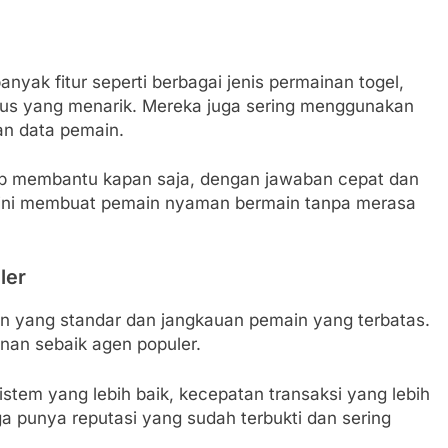
ak fitur seperti berbagai jenis permainan togel,
nus yang menarik. Mereka juga sering menggunakan
an data pemain.
iap membantu kapan saja, dengan jawaban cepat dan
gi ini membuat pemain nyaman bermain tanpa merasa
ler
an yang standar dan jangkauan pemain yang terbatas.
nan sebaik agen populer.
sistem yang lebih baik, kecepatan transaksi yang lebih
ga punya reputasi yang sudah terbukti dan sering