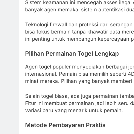
Sistem keamanan ini mencegah akses ilegal da
banyak agen memakai sistem autentikasi d
Teknologi firewall dan proteksi dari serangan
bisa fokus bermain tanpa khawatir data mer
ini penting untuk membangun kepercayaan p
Pilihan Permainan Togel Lengkap
Agen togel populer menyediakan berbagai jen
internasional. Pemain bisa memilih seperti 4
minat mereka. Pilihan yang banyak memberi 
Selain togel biasa, ada juga permainan tamba
Fitur ini membuat permainan jadi lebih seru d
variasi baru yang menarik untuk pemain.
Metode Pembayaran Praktis