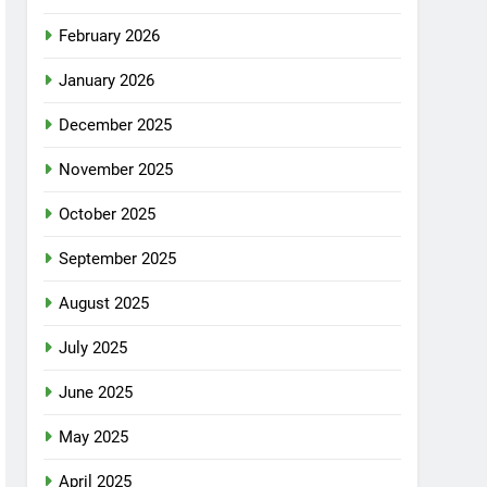
February 2026
January 2026
December 2025
November 2025
October 2025
September 2025
August 2025
July 2025
June 2025
May 2025
April 2025