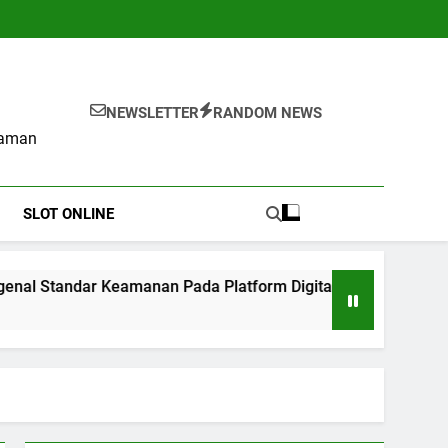
NEWSLETTER
RANDOM NEWS
laman
SLOT ONLINE
an Pada Platform Digital Modern untuk Pemula