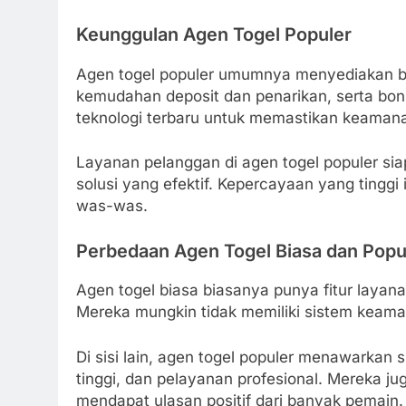
Keunggulan Agen Togel Populer
Agen togel populer umumnya menyediakan bany
kemudahan deposit dan penarikan, serta bo
teknologi terbaru untuk memastikan keaman
Layanan pelanggan di agen togel populer s
solusi yang efektif. Kepercayaan yang ting
was-was.
Perbedaan Agen Togel Biasa dan Popu
Agen togel biasa biasanya punya fitur layan
Mereka mungkin tidak memiliki sistem keama
Di sisi lain, agen togel populer menawarkan 
tinggi, dan pelayanan profesional. Mereka ju
mendapat ulasan positif dari banyak pemain.