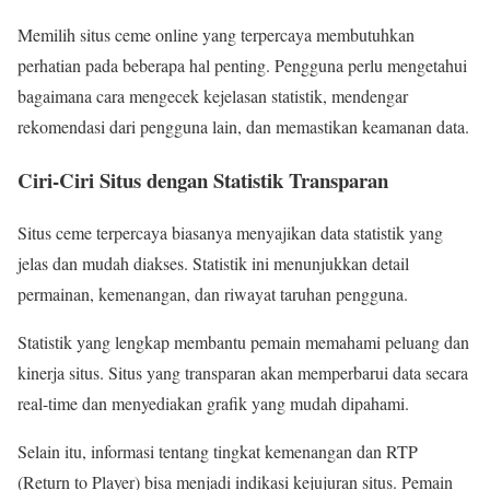
Memilih situs ceme online yang terpercaya membutuhkan
perhatian pada beberapa hal penting. Pengguna perlu mengetahui
bagaimana cara mengecek kejelasan statistik, mendengar
rekomendasi dari pengguna lain, dan memastikan keamanan data.
Ciri-Ciri Situs dengan Statistik Transparan
Situs ceme terpercaya biasanya menyajikan data statistik yang
jelas dan mudah diakses. Statistik ini menunjukkan detail
permainan, kemenangan, dan riwayat taruhan pengguna.
Statistik yang lengkap membantu pemain memahami peluang dan
kinerja situs. Situs yang transparan akan memperbarui data secara
real-time dan menyediakan grafik yang mudah dipahami.
Selain itu, informasi tentang tingkat kemenangan dan RTP
(Return to Player) bisa menjadi indikasi kejujuran situs. Pemain