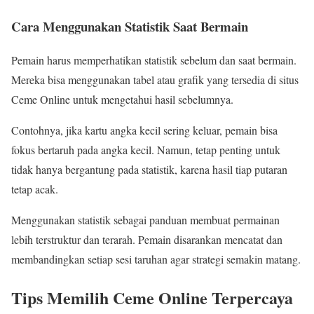
Cara Menggunakan Statistik Saat Bermain
Pemain harus memperhatikan statistik sebelum dan saat bermain.
Mereka bisa menggunakan tabel atau grafik yang tersedia di situs
Ceme Online untuk mengetahui hasil sebelumnya.
Contohnya, jika kartu angka kecil sering keluar, pemain bisa
fokus bertaruh pada angka kecil. Namun, tetap penting untuk
tidak hanya bergantung pada statistik, karena hasil tiap putaran
tetap acak.
Menggunakan statistik sebagai panduan membuat permainan
lebih terstruktur dan terarah. Pemain disarankan mencatat dan
membandingkan setiap sesi taruhan agar strategi semakin matang.
Tips Memilih Ceme Online Terpercaya