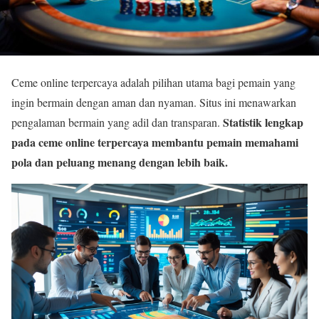
Ceme online terpercaya adalah pilihan utama bagi pemain yang
ingin bermain dengan aman dan nyaman. Situs ini menawarkan
Statistik lengkap
pengalaman bermain yang adil dan transparan.
pada ceme online terpercaya membantu pemain memahami
pola dan peluang menang dengan lebih baik.