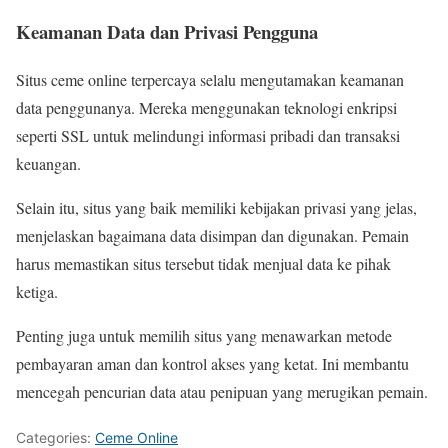
Keamanan Data dan Privasi Pengguna
Situs ceme online terpercaya selalu mengutamakan keamanan
data penggunanya. Mereka menggunakan teknologi enkripsi
seperti SSL untuk melindungi informasi pribadi dan transaksi
keuangan.
Selain itu, situs yang baik memiliki kebijakan privasi yang jelas,
menjelaskan bagaimana data disimpan dan digunakan. Pemain
harus memastikan situs tersebut tidak menjual data ke pihak
ketiga.
Penting juga untuk memilih situs yang menawarkan metode
pembayaran aman dan kontrol akses yang ketat. Ini membantu
mencegah pencurian data atau penipuan yang merugikan pemain.
Categories:
Ceme Online