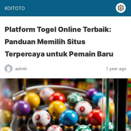
KOITOTO
Platform Togel Online Terbaik:
Panduan Memilih Situs
Terpercaya untuk Pemain Baru
admin
1 year ago