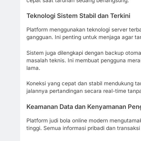
cepat saat taruhan sedang berlangsung.
Teknologi Sistem Stabil dan Terkini
Platform menggunakan teknologi server terb
gangguan. Ini penting untuk menjaga agar tar
Sistem juga dilengkapi dengan backup otomat
masalah teknis. Ini membuat pengguna meras
lama.
Koneksi yang cepat dan stabil mendukung ta
jalannya pertandingan secara real-time tanpa
Keamanan Data dan Kenyamanan Pen
Platform judi bola online modern mengutama
tinggi. Semua informasi pribadi dan transaksi