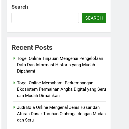
Search
SEARCH
Recent Posts
Togel Online Tinjauan Mengenai Pengelolaan
Data Dan Informasi Historis yang Mudah
Dipahami
Togel Online Memahami Perkembangan
Ekosistem Permainan Angka Digital yang Seru
dan Mudah Dimainkan
Judi Bola Online Mengenal Jenis Pasar dan
Aturan Dasar Taruhan Olahraga dengan Mudah
dan Seru