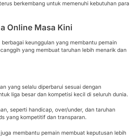
e terus berkembang untuk memenuhi kebutuhan para
a Online Masa Kini
kan berbagai keunggulan yang membantu pemain
 canggih yang membuat taruhan lebih menarik dan
n yang selalu diperbarui sesuai dengan
tuk liga besar dan kompetisi kecil di seluruh dunia.
an, seperti handicap, over/under, dan taruhan
ds yang kompetitif dan transparan.
n juga membantu pemain membuat keputusan lebih