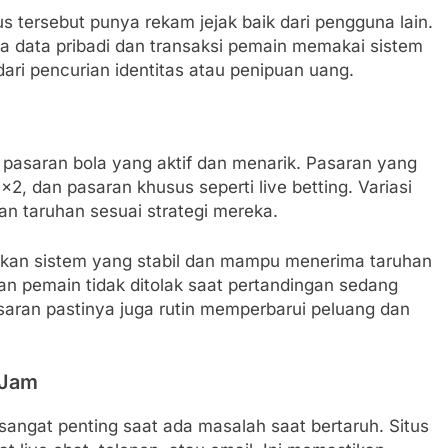
s tersebut punya rekam jejak baik dari pengguna lain.
a data pribadi dan transaksi pemain memakai sistem
ari pencurian identitas atau penipuan uang.
 pasaran bola yang aktif dan menarik. Pasaran yang
1×2, dan pasaran khusus seperti live betting. Variasi
an taruhan sesuai strategi mereka.
kan sistem yang stabil dan mampu menerima taruhan
han pemain tidak ditolak saat pertandingan sedang
saran pastinya juga rutin memperbarui peluang dan
 Jam
ngat penting saat ada masalah saat bertaruh. Situs