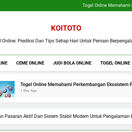
Togel Online Tinjauan Mengen
Togel Online Memahami
Judi Bola Online Mengenal Jen
Judi Bola Online Panduan M
Togel Online Tinjauan Mengen
KOITOTO
Togel Online Memahami
Judi Bola Online Mengenal Jen
Judi Bola Online Panduan M
l Online: Prediksi Dan Tips Setiap Hari Untuk Pemain Berpenga
LINE
CEME ONLINE
JUDI BOLA ONLINE
TOGEL ONLINE
Online Memahami Perkembangan Ekosistem Permainan Angka 
o
an Pasaran Aktif Dan Sistem Stabil Modern Untuk Pengalaman 