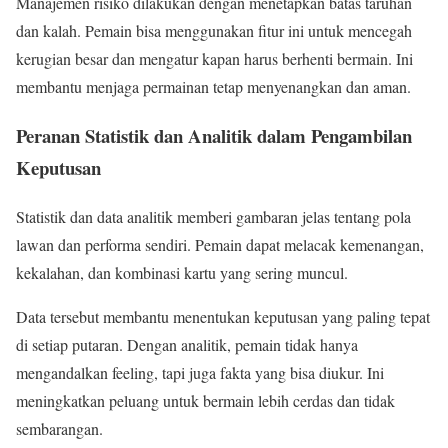
Manajemen risiko dilakukan dengan menetapkan batas taruhan
dan kalah. Pemain bisa menggunakan fitur ini untuk mencegah
kerugian besar dan mengatur kapan harus berhenti bermain. Ini
membantu menjaga permainan tetap menyenangkan dan aman.
Peranan Statistik dan Analitik dalam Pengambilan
Keputusan
Statistik dan data analitik memberi gambaran jelas tentang pola
lawan dan performa sendiri. Pemain dapat melacak kemenangan,
kekalahan, dan kombinasi kartu yang sering muncul.
Data tersebut membantu menentukan keputusan yang paling tepat
di setiap putaran. Dengan analitik, pemain tidak hanya
mengandalkan feeling, tapi juga fakta yang bisa diukur. Ini
meningkatkan peluang untuk bermain lebih cerdas dan tidak
sembarangan.