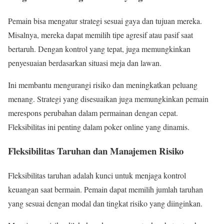
Pemain bisa mengatur strategi sesuai gaya dan tujuan mereka.
Misalnya, mereka dapat memilih tipe agresif atau pasif saat
bertaruh. Dengan kontrol yang tepat, juga memungkinkan
penyesuaian berdasarkan situasi meja dan lawan.
Ini membantu mengurangi risiko dan meningkatkan peluang
menang. Strategi yang disesuaikan juga memungkinkan pemain
merespons perubahan dalam permainan dengan cepat.
Fleksibilitas ini penting dalam poker online yang dinamis.
Fleksibilitas Taruhan dan Manajemen Risiko
Fleksibilitas taruhan adalah kunci untuk menjaga kontrol
keuangan saat bermain. Pemain dapat memilih jumlah taruhan
yang sesuai dengan modal dan tingkat risiko yang diinginkan.