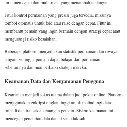
turnamen cepat dan multi-meja yang menambah tantangan.
Fitur kontrol permainan yang presisi juga tersedia, misalnya
tombol otomatis untuk fold atau raise dengan cepat. Fitur ini
membantu pemain yang ingin bermain dengan strategi cepat atau
mengurangi risiko kesalahan.
Beberapa platform menyediakan statistik permainan dan riwayat
tangan, sehingga pemain dapat belajar dari permainan
sebelumnya dan memperbaiki strategi mereka.
Keamanan Data dan Kenyamanan Pengguna
Keamanan menjadi fokus utama dalam judi poker online. Platform
menggunakan enkripsi tingkat tinggi untuk melindungi data
pribadi dan transaksi keuangan pemain. Sistem keamanan ini
mencegah pencurian data dan akses tidak sah.