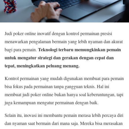
Judi poker online inovatif dengan kontrol permainan presisi
menawarkan pengalaman bermain yang lebih nyaman dan akurat
Teknologi terbaru memungkinkan pemain
bagi para pemain.
untuk mengatur strategi dan gerakan dengan cepat dan
tepat, meningkatkan peluang menang.
Kontrol permainan yang mudah digunakan membuat para pemain
bisa fokus pada permainan tanpa gangguan teknis. Hal ini
membuat judi poker online bukan hanya soal keberuntungan, tapi
juga kemampuan mengatur permainan dengan baik.
Selain itu, inovasi ini membantu pemain merasa lebih percaya diri
dan nyaman saat bermain dari mana saja. Mereka bisa merasakan