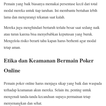
Pemain yang baik biasanya memakai persentase kecil dari total
modal mereka untuk tiap taruhan. Ini membantu bertahan lebih
lama dan mengurangi tekanan saat kalah.
Mereka juga menghindari bertaruh terlalu besar saat sedang naik
atau turun karena bisa menyebabkan keputusan yang buruk.
Mengelola risiko berarti tahu kapan harus berhenti agar modal
tetap aman.
Etika dan Keamanan Bermain Poker
Online
Pemain poker online harus menjaga sikap yang baik dan waspada
terhadap keamanan akun mereka. Selain itu, penting untuk
mengenali tanda-tanda kecanduan supaya permainan tetap
menyenangkan dan sehat.