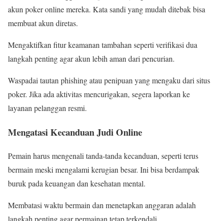
akun poker online mereka. Kata sandi yang mudah ditebak bisa
membuat akun diretas.
Mengaktifkan fitur keamanan tambahan seperti verifikasi dua
langkah penting agar akun lebih aman dari pencurian.
Waspadai tautan phishing atau penipuan yang mengaku dari situs
poker. Jika ada aktivitas mencurigakan, segera laporkan ke
layanan pelanggan resmi.
Mengatasi Kecanduan Judi Online
Pemain harus mengenali tanda-tanda kecanduan, seperti terus
bermain meski mengalami kerugian besar. Ini bisa berdampak
buruk pada keuangan dan kesehatan mental.
Membatasi waktu bermain dan menetapkan anggaran adalah
langkah penting agar permainan tetap terkendali.