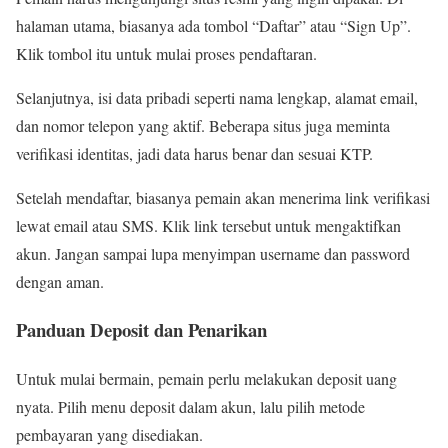
halaman utama, biasanya ada tombol “Daftar” atau “Sign Up”.
Klik tombol itu untuk mulai proses pendaftaran.
Selanjutnya, isi data pribadi seperti nama lengkap, alamat email,
dan nomor telepon yang aktif. Beberapa situs juga meminta
verifikasi identitas, jadi data harus benar dan sesuai KTP.
Setelah mendaftar, biasanya pemain akan menerima link verifikasi
lewat email atau SMS. Klik link tersebut untuk mengaktifkan
akun. Jangan sampai lupa menyimpan username dan password
dengan aman.
Panduan Deposit dan Penarikan
Untuk mulai bermain, pemain perlu melakukan deposit uang
nyata. Pilih menu deposit dalam akun, lalu pilih metode
pembayaran yang disediakan.