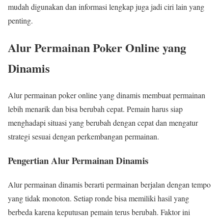
mudah digunakan dan informasi lengkap juga jadi ciri lain yang
penting.
Alur Permainan Poker Online yang
Dinamis
Alur permainan poker online yang dinamis membuat permainan
lebih menarik dan bisa berubah cepat. Pemain harus siap
menghadapi situasi yang berubah dengan cepat dan mengatur
strategi sesuai dengan perkembangan permainan.
Pengertian Alur Permainan Dinamis
Alur permainan dinamis berarti permainan berjalan dengan tempo
yang tidak monoton. Setiap ronde bisa memiliki hasil yang
berbeda karena keputusan pemain terus berubah. Faktor ini