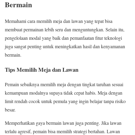
Bermain
Memahami cara memilih meja dan lawan yang tepat bisa
membuat permainan lebih seru dan menguntungkan. Selain itu,
pengelolaan modal yang baik dan pemanfaatan fitur teknologi
juga sangat penting untuk meningkatkan hasil dan kenyamanan
bermain.
Tips Memilih Meja dan Lawan
Pemain sebaiknya memilih meja dengan tingkat taruhan sesuai
kemampuan modalnya supaya tidak cepat habis. Meja dengan
limit rendah cocok untuk pemula yang ingin belajar tanpa risiko
besar.
Memperhatikan gaya bermain lawan juga penting. Jika lawan
terlalu agresif, pemain bisa memilih strategi bertahan. Lawan