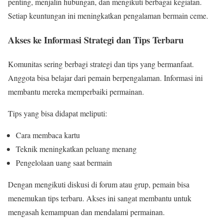
penting, menjalin hubungan, dan mengikuti berbagai kegiatan.
Setiap keuntungan ini meningkatkan pengalaman bermain ceme.
Akses ke Informasi Strategi dan Tips Terbaru
Komunitas sering berbagi strategi dan tips yang bermanfaat.
Anggota bisa belajar dari pemain berpengalaman. Informasi ini
membantu mereka memperbaiki permainan.
Tips yang bisa didapat meliputi:
Cara membaca kartu
Teknik meningkatkan peluang menang
Pengelolaan uang saat bermain
Dengan mengikuti diskusi di forum atau grup, pemain bisa
menemukan tips terbaru. Akses ini sangat membantu untuk
mengasah kemampuan dan mendalami permainan.