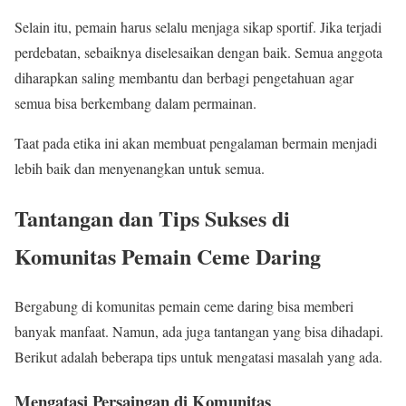
Selain itu, pemain harus selalu menjaga sikap sportif. Jika terjadi
perdebatan, sebaiknya diselesaikan dengan baik. Semua anggota
diharapkan saling membantu dan berbagi pengetahuan agar
semua bisa berkembang dalam permainan.
Taat pada etika ini akan membuat pengalaman bermain menjadi
lebih baik dan menyenangkan untuk semua.
Tantangan dan Tips Sukses di
Komunitas Pemain Ceme Daring
Bergabung di komunitas pemain ceme daring bisa memberi
banyak manfaat. Namun, ada juga tantangan yang bisa dihadapi.
Berikut adalah beberapa tips untuk mengatasi masalah yang ada.
Mengatasi Persaingan di Komunitas