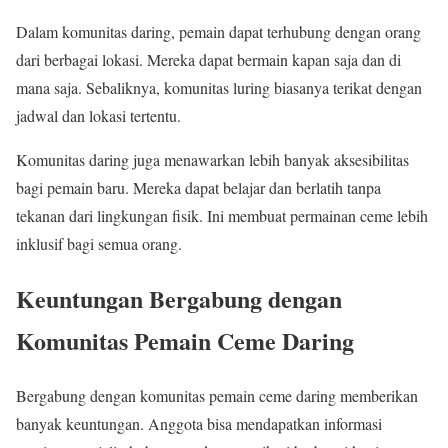
Dalam komunitas daring, pemain dapat terhubung dengan orang
dari berbagai lokasi. Mereka dapat bermain kapan saja dan di
mana saja. Sebaliknya, komunitas luring biasanya terikat dengan
jadwal dan lokasi tertentu.
Komunitas daring juga menawarkan lebih banyak aksesibilitas
bagi pemain baru. Mereka dapat belajar dan berlatih tanpa
tekanan dari lingkungan fisik. Ini membuat permainan ceme lebih
inklusif bagi semua orang.
Keuntungan Bergabung dengan
Komunitas Pemain Ceme Daring
Bergabung dengan komunitas pemain ceme daring memberikan
banyak keuntungan. Anggota bisa mendapatkan informasi