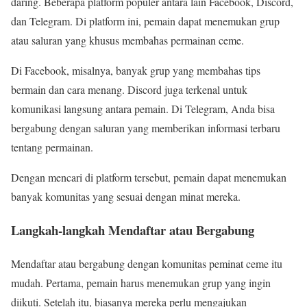
daring. Beberapa platform populer antara lain Facebook, Discord,
dan Telegram. Di platform ini, pemain dapat menemukan grup
atau saluran yang khusus membahas permainan ceme.
Di Facebook, misalnya, banyak grup yang membahas tips
bermain dan cara menang. Discord juga terkenal untuk
komunikasi langsung antara pemain. Di Telegram, Anda bisa
bergabung dengan saluran yang memberikan informasi terbaru
tentang permainan.
Dengan mencari di platform tersebut, pemain dapat menemukan
banyak komunitas yang sesuai dengan minat mereka.
Langkah-langkah Mendaftar atau Bergabung
Mendaftar atau bergabung dengan komunitas peminat ceme itu
mudah. Pertama, pemain harus menemukan grup yang ingin
diikuti. Setelah itu, biasanya mereka perlu mengajukan