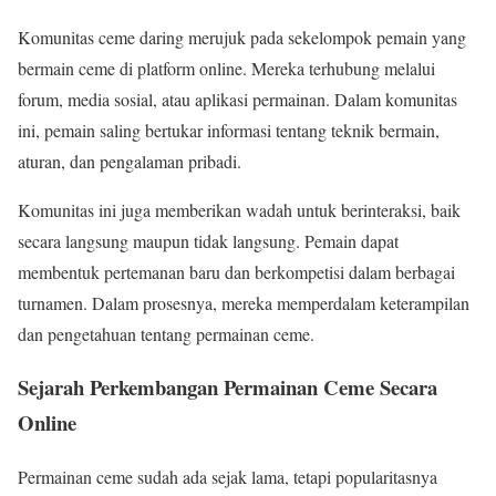
Komunitas ceme daring merujuk pada sekelompok pemain yang
bermain ceme di platform online. Mereka terhubung melalui
forum, media sosial, atau aplikasi permainan. Dalam komunitas
ini, pemain saling bertukar informasi tentang teknik bermain,
aturan, dan pengalaman pribadi.
Komunitas ini juga memberikan wadah untuk berinteraksi, baik
secara langsung maupun tidak langsung. Pemain dapat
membentuk pertemanan baru dan berkompetisi dalam berbagai
turnamen. Dalam prosesnya, mereka memperdalam keterampilan
dan pengetahuan tentang permainan ceme.
Sejarah Perkembangan Permainan Ceme Secara
Online
Permainan ceme sudah ada sejak lama, tetapi popularitasnya