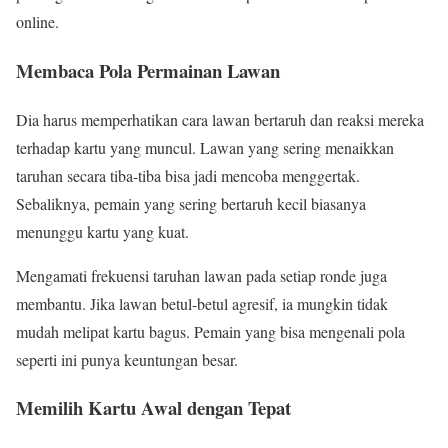
online.
Membaca Pola Permainan Lawan
Dia harus memperhatikan cara lawan bertaruh dan reaksi mereka
terhadap kartu yang muncul. Lawan yang sering menaikkan
taruhan secara tiba-tiba bisa jadi mencoba menggertak.
Sebaliknya, pemain yang sering bertaruh kecil biasanya
menunggu kartu yang kuat.
Mengamati frekuensi taruhan lawan pada setiap ronde juga
membantu. Jika lawan betul-betul agresif, ia mungkin tidak
mudah melipat kartu bagus. Pemain yang bisa mengenali pola
seperti ini punya keuntungan besar.
Memilih Kartu Awal dengan Tepat