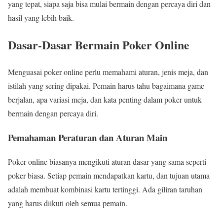
yang tepat, siapa saja bisa mulai bermain dengan percaya diri dan
hasil yang lebih baik.
Dasar-Dasar Bermain Poker Online
Menguasai poker online perlu memahami aturan, jenis meja, dan
istilah yang sering dipakai. Pemain harus tahu bagaimana game
berjalan, apa variasi meja, dan kata penting dalam poker untuk
bermain dengan percaya diri.
Pemahaman Peraturan dan Aturan Main
Poker online biasanya mengikuti aturan dasar yang sama seperti
poker biasa. Setiap pemain mendapatkan kartu, dan tujuan utama
adalah membuat kombinasi kartu tertinggi. Ada giliran taruhan
yang harus diikuti oleh semua pemain.