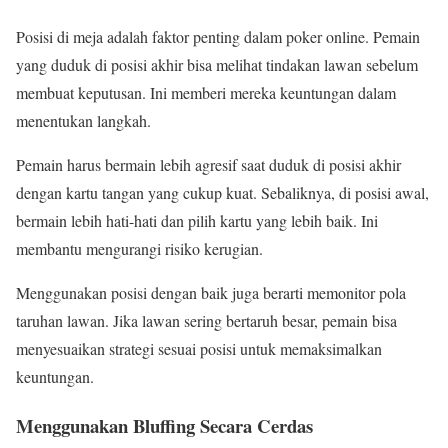
Posisi di meja adalah faktor penting dalam poker online. Pemain
yang duduk di posisi akhir bisa melihat tindakan lawan sebelum
membuat keputusan. Ini memberi mereka keuntungan dalam
menentukan langkah.
Pemain harus bermain lebih agresif saat duduk di posisi akhir
dengan kartu tangan yang cukup kuat. Sebaliknya, di posisi awal,
bermain lebih hati-hati dan pilih kartu yang lebih baik. Ini
membantu mengurangi risiko kerugian.
Menggunakan posisi dengan baik juga berarti memonitor pola
taruhan lawan. Jika lawan sering bertaruh besar, pemain bisa
menyesuaikan strategi sesuai posisi untuk memaksimalkan
keuntungan.
Menggunakan Bluffing Secara Cerdas