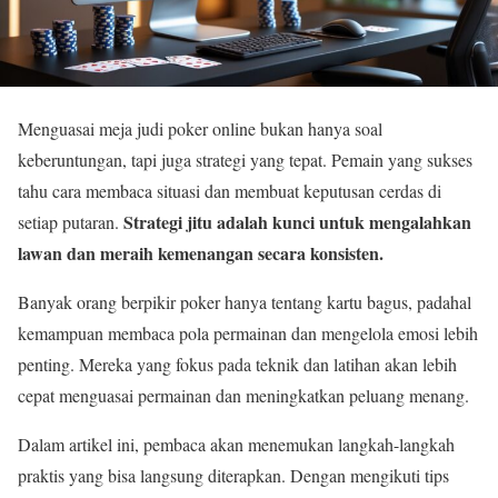
Menguasai meja judi poker online bukan hanya soal
keberuntungan, tapi juga strategi yang tepat. Pemain yang sukses
tahu cara membaca situasi dan membuat keputusan cerdas di
Strategi jitu adalah kunci untuk mengalahkan
setiap putaran.
lawan dan meraih kemenangan secara konsisten.
Banyak orang berpikir poker hanya tentang kartu bagus, padahal
kemampuan membaca pola permainan dan mengelola emosi lebih
penting. Mereka yang fokus pada teknik dan latihan akan lebih
cepat menguasai permainan dan meningkatkan peluang menang.
Dalam artikel ini, pembaca akan menemukan langkah-langkah
praktis yang bisa langsung diterapkan. Dengan mengikuti tips