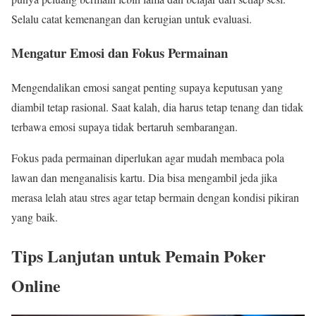
Selalu catat kemenangan dan kerugian untuk evaluasi.
Mengatur Emosi dan Fokus Permainan
Mengendalikan emosi sangat penting supaya keputusan yang
diambil tetap rasional. Saat kalah, dia harus tetap tenang dan tidak
terbawa emosi supaya tidak bertaruh sembarangan.
Fokus pada permainan diperlukan agar mudah membaca pola
lawan dan menganalisis kartu. Dia bisa mengambil jeda jika
merasa lelah atau stres agar tetap bermain dengan kondisi pikiran
yang baik.
Tips Lanjutan untuk Pemain Poker
Online