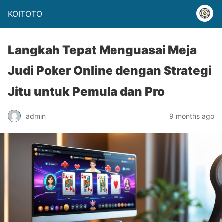
KOITOTO
Langkah Tepat Menguasai Meja
Judi Poker Online dengan Strategi
Jitu untuk Pemula dan Pro
admin
9 months ago