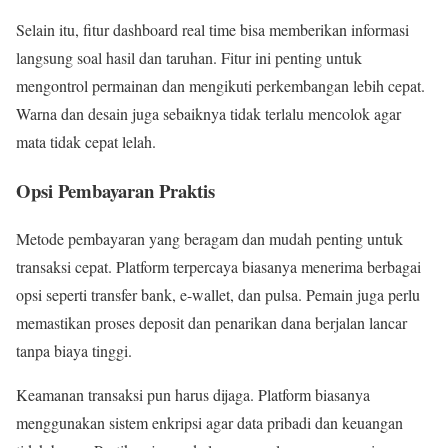
Selain itu, fitur dashboard real time bisa memberikan informasi
langsung soal hasil dan taruhan. Fitur ini penting untuk
mengontrol permainan dan mengikuti perkembangan lebih cepat.
Warna dan desain juga sebaiknya tidak terlalu mencolok agar
mata tidak cepat lelah.
Opsi Pembayaran Praktis
Metode pembayaran yang beragam dan mudah penting untuk
transaksi cepat. Platform terpercaya biasanya menerima berbagai
opsi seperti transfer bank, e-wallet, dan pulsa. Pemain juga perlu
memastikan proses deposit dan penarikan dana berjalan lancar
tanpa biaya tinggi.
Keamanan transaksi pun harus dijaga. Platform biasanya
menggunakan sistem enkripsi agar data pribadi dan keuangan