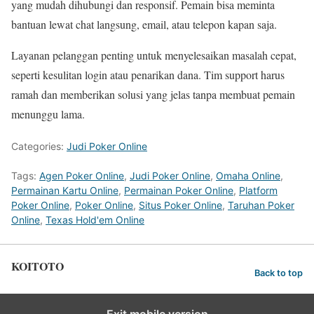
yang mudah dihubungi dan responsif. Pemain bisa meminta
bantuan lewat chat langsung, email, atau telepon kapan saja.
Layanan pelanggan penting untuk menyelesaikan masalah cepat,
seperti kesulitan login atau penarikan dana. Tim support harus
ramah dan memberikan solusi yang jelas tanpa membuat pemain
menunggu lama.
Categories:
Judi Poker Online
Tags:
Agen Poker Online
,
Judi Poker Online
,
Omaha Online
,
Permainan Kartu Online
,
Permainan Poker Online
,
Platform
Poker Online
,
Poker Online
,
Situs Poker Online
,
Taruhan Poker
Online
,
Texas Hold'em Online
KOITOTO
Back to top
Exit mobile version