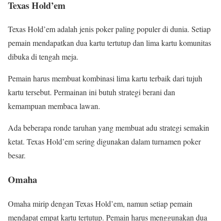
Texas Hold’em
Texas Hold’em adalah jenis poker paling populer di dunia. Setiap
pemain mendapatkan dua kartu tertutup dan lima kartu komunitas
dibuka di tengah meja.
Pemain harus membuat kombinasi lima kartu terbaik dari tujuh
kartu tersebut. Permainan ini butuh strategi berani dan
kemampuan membaca lawan.
Ada beberapa ronde taruhan yang membuat adu strategi semakin
ketat. Texas Hold’em sering digunakan dalam turnamen poker
besar.
Omaha
Omaha mirip dengan Texas Hold’em, namun setiap pemain
mendapat empat kartu tertutup. Pemain harus menggunakan dua