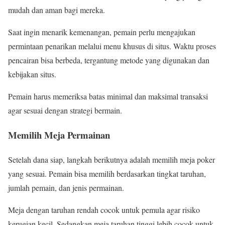
mudah dan aman bagi mereka.
Saat ingin menarik kemenangan, pemain perlu mengajukan
permintaan penarikan melalui menu khusus di situs. Waktu proses
pencairan bisa berbeda, tergantung metode yang digunakan dan
kebijakan situs.
Pemain harus memeriksa batas minimal dan maksimal transaksi
agar sesuai dengan strategi bermain.
Memilih Meja Permainan
Setelah dana siap, langkah berikutnya adalah memilih meja poker
yang sesuai. Pemain bisa memilih berdasarkan tingkat taruhan,
jumlah pemain, dan jenis permainan.
Meja dengan taruhan rendah cocok untuk pemula agar risiko
kerugian kecil. Sedangkan meja taruhan tinggi lebih cocok untuk