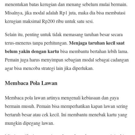
menentukan batas kerugian dan menang sebelum mulai bermain.
Misalnya, jika modal adalah Rp1 juta, maka dia bisa membatasi
kerugian maksimal Rp200 ribu untuk satu sesi.
Selain itu, penting untuk tidak memasang taruhan besar secara
Menjaga taruhan kecil saat
terus-menerus tanpa perhitungan.
belum yakin dengan kartu
bisa membantu bertahan lebih lama.
Pemain juga harus menyimpan sebagian modal sebagai cadangan
agar bisa mencoba strategi lain jika diperlukan.
Membaca Pola Lawan
Membaca pola lawan artinya mengenali kebiasaan dan gaya
bermain musuh. Pemain bisa memperhatikan kapan lawan sering
bertaruh besar atau cek kecil. Ini membantu menebak kartu yang
mungkin dipegang lawan.