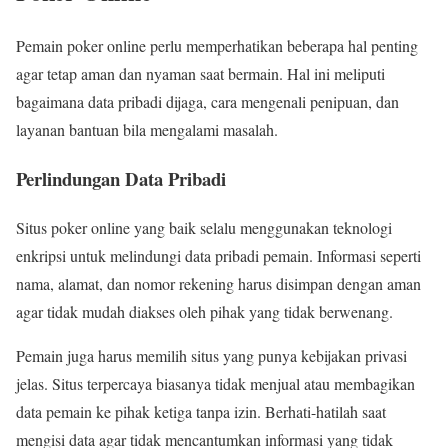
Pemain poker online perlu memperhatikan beberapa hal penting
agar tetap aman dan nyaman saat bermain. Hal ini meliputi
bagaimana data pribadi dijaga, cara mengenali penipuan, dan
layanan bantuan bila mengalami masalah.
Perlindungan Data Pribadi
Situs poker online yang baik selalu menggunakan teknologi
enkripsi untuk melindungi data pribadi pemain. Informasi seperti
nama, alamat, dan nomor rekening harus disimpan dengan aman
agar tidak mudah diakses oleh pihak yang tidak berwenang.
Pemain juga harus memilih situs yang punya kebijakan privasi
jelas. Situs terpercaya biasanya tidak menjual atau membagikan
data pemain ke pihak ketiga tanpa izin. Berhati-hatilah saat
mengisi data agar tidak mencantumkan informasi yang tidak