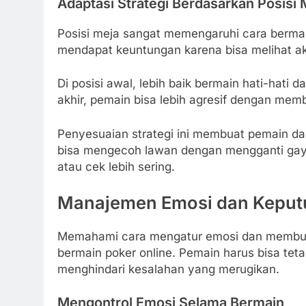
Adaptasi Strategi Berdasarkan Posisi 
Posisi meja sangat memengaruhi cara bermain.
mendapat keuntungan karena bisa melihat ak
Di posisi awal, lebih baik bermain hati-hati 
akhir, pemain bisa lebih agresif dengan mem
Penyesuaian strategi ini membuat pemain d
bisa mengecoh lawan dengan mengganti gaya b
atau cek lebih sering.
Manajemen Emosi dan Keputu
Memahami cara mengatur emosi dan membuat
bermain poker online. Pemain harus bisa tet
menghindari kesalahan yang merugikan.
Mengontrol Emosi Selama Bermain