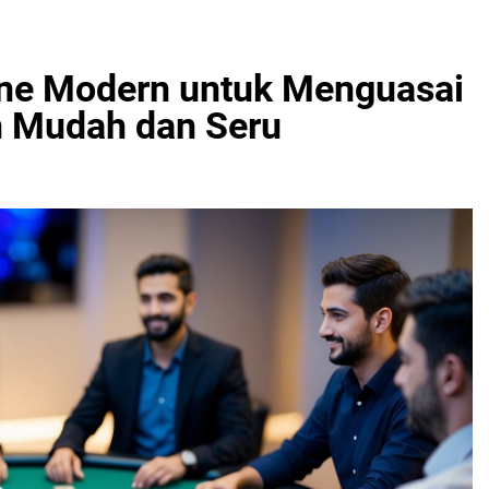
line Modern untuk Menguasai
 Mudah dan Seru