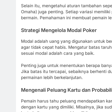
Selain itu, mengetahui aturan tambahan sepe
Omaha) juga penting. Setiap variasi memilik
bermain. Pemahaman ini membuat pemain lebi
Strategi Mengelola Modal Poker
Modal adalah uang yang digunakan untuk be
agar tidak cepat habis. Mengatur batas taru
sesuai modal adalah cara yang baik.
Penting juga untuk menentukan berapa banya
Jika batas itu tercapai, sebaiknya berhenti
permainan lebih berkelanjutan.
Mengenali Peluang Kartu dan Probabil
Pemain harus tahu peluang mendapatkan kar
dengan kartu yang dimiliki. Misalnya, jika 