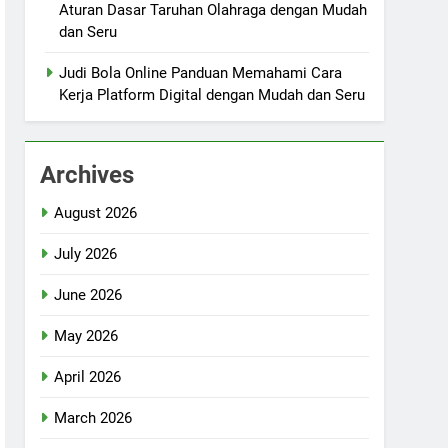
Aturan Dasar Taruhan Olahraga dengan Mudah
dan Seru
Judi Bola Online Panduan Memahami Cara
Kerja Platform Digital dengan Mudah dan Seru
Archives
August 2026
July 2026
June 2026
May 2026
April 2026
March 2026