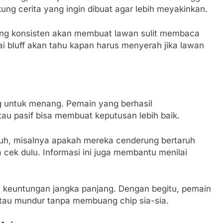
ung cerita yang ingin dibuat agar lebih meyakinkan.
 yang konsisten akan membuat lawan sulit membaca
i bluff akan tahu kapan harus menyerah jika lawan
g untuk menang. Pemain yang berhasil
au pasif bisa membuat keputusan lebih baik.
aruh, misalnya apakah mereka cenderung bertaruh
 cek dulu. Informasi ini juga membantu menilai
keuntungan jangka panjang. Dengan begitu, pemain
atau mundur tanpa membuang chip sia-sia.