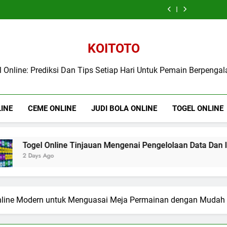
Togel
Judi
Online
Mengenal
Tinjauan
Memahami
Online
Mengenal
Tinjauan
Online
Bola
Mengenal
Standar
Mengenai
Perkembangan
Mengenal
Standar
Mengenai
Memahami
Online
Jenis
Keamanan
Pengelolaan
Ekosistem
Jenis
Keamanan
Pengelolaan
Perkembangan
Mengenal
Pasar
Pada
Data
Permainan
Pasar
Pada
Data
Ekosistem
Jenis
dan
Platform
Dan
Angka
dan
Platform
Dan
Permainan
Pasar
KOITOTO
Aturan
Digital
Informasi
Digital
Aturan
Digital
Informasi
Angka
dan
Dasar
Modern
Historis
yang
Dasar
Modern
Historis
Digital
Aturan
Taruhan
untuk
yang
Seru
Taruhan
untuk
yang
yang
Dasar
l Online: Prediksi Dan Tips Setiap Hari Untuk Pemain Berpenga
Olahraga
Pemula
Mudah
dan
Olahraga
Pemula
Mudah
Seru
Taruhan
dengan
Dipahami
Mudah
dengan
Dipahami
dan
Olahraga
Mudah
Dimainkan
Mudah
Mudah
dengan
dan
dan
Dimainkan
Mudah
Seru
Seru
dan
LINE
CEME ONLINE
JUDI BOLA ONLINE
TOGEL ONLINE
Seru
e Tinjauan Mengenai Pengelolaan Data Dan Informasi Histori
Online Modern untuk Menguasai Meja Permainan dengan Mudah