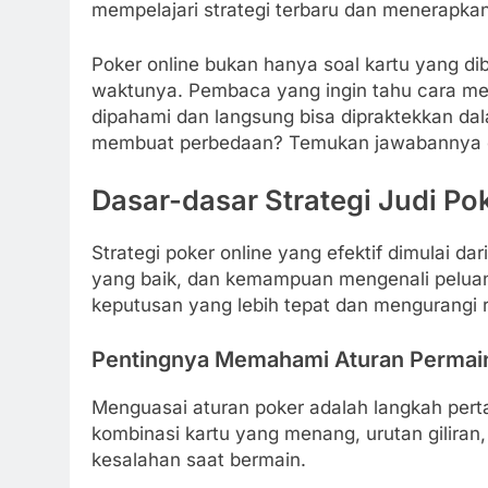
mempelajari strategi terbaru dan menerapka
Poker online bukan hanya soal kartu yang di
waktunya. Pembaca yang ingin tahu cara m
dipahami dan langsung bisa dipraktekkan dala
membuat perbedaan? Temukan jawabannya d
Dasar-dasar Strategi Judi Po
Strategi poker online yang efektif dimulai
yang baik, dan kemampuan mengenali peluan
keputusan yang lebih tepat dan mengurangi r
Pentingnya Memahami Aturan Permai
Menguasai aturan poker adalah langkah pert
kombinasi kartu yang menang, urutan gilira
kesalahan saat bermain.