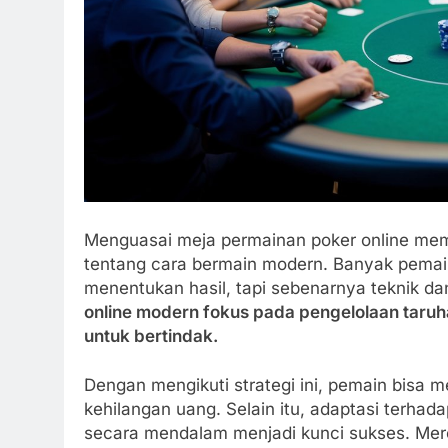
Menguasai meja permainan poker online me
tentang cara bermain modern. Banyak pema
menentukan hasil, tapi sebenarnya teknik d
online modern fokus pada pengelolaan taru
untuk bertindak.
Dengan mengikuti strategi ini, pemain bisa
kehilangan uang. Selain itu, adaptasi terh
secara mendalam menjadi kunci sukses. Mer