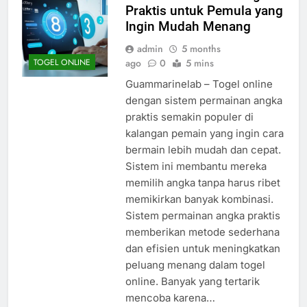
Praktis untuk Pemula yang
Ingin Mudah Menang
admin
5 months
TOGEL ONLINE
ago
0
5 mins
Guammarinelab – Togel online
dengan sistem permainan angka
praktis semakin populer di
kalangan pemain yang ingin cara
bermain lebih mudah dan cepat.
Sistem ini membantu mereka
memilih angka tanpa harus ribet
memikirkan banyak kombinasi.
Sistem permainan angka praktis
memberikan metode sederhana
dan efisien untuk meningkatkan
peluang menang dalam togel
online. Banyak yang tertarik
mencoba karena…