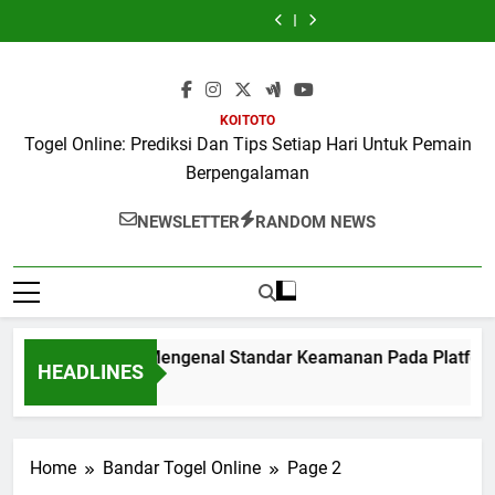
Togel
Judi
Skip
Online
Mengenal
Tinjauan
Memahami
Online
Mengenal
Tinjauan
Online
Bola
Mengenal
Standar
Mengenai
Perkembangan
Mengenal
Standar
Mengenai
Memahami
Online
to
Jenis
Keamanan
Pengelolaan
Ekosistem
Jenis
Keamanan
Pengelolaan
Perkembangan
Mengenal
content
Pasar
Pada
Data
Permainan
Pasar
Pada
Data
Ekosistem
Jenis
dan
Platform
Dan
Angka
dan
Platform
Dan
Permainan
Pasar
Aturan
Digital
Informasi
Digital
Aturan
Digital
Informasi
Angka
dan
Dasar
Modern
Historis
KOITOTO
yang
Dasar
Modern
Historis
Digital
Aturan
Taruhan
untuk
yang
Seru
Taruhan
untuk
yang
yang
Dasar
Togel Online: Prediksi Dan Tips Setiap Hari Untuk Pemain
Olahraga
Pemula
Mudah
dan
Olahraga
Pemula
Mudah
Seru
Taruhan
Berpengalaman
dengan
Dipahami
Mudah
dengan
Dipahami
dan
Olahraga
Mudah
Dimainkan
Mudah
Mudah
dengan
dan
dan
Dimainkan
Mudah
NEWSLETTER
RANDOM NEWS
Seru
Seru
dan
Seru
Togel Online Mengenal Standar Keamanan Pada Platform Di
HEADLINES
15 Hours Ago
Home
Bandar Togel Online
Page 2