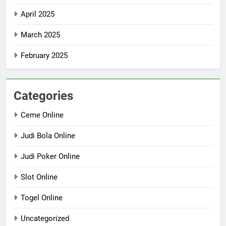
April 2025
March 2025
February 2025
Categories
Ceme Online
Judi Bola Online
Judi Poker Online
Slot Online
Togel Online
Uncategorized