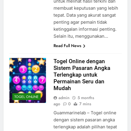
untuk melihat hasil terkini dan
membuat keputusan yang lebih
tepat. Data yang akurat sangat
penting agar pemain tidak
ketinggalan informasi penting.
Selain itu, menggunakan…
Read Full News
Togel Online dengan
Sistem Pasaran Angka
Terlengkap untuk
Permainan Seru dan
Mudah
TOGEL ONLINE
admin
5 months
ago
0
7 mins
Guammarinelab – Togel online
dengan sistem pasaran angka
terlengkap adalah pilihan tepat