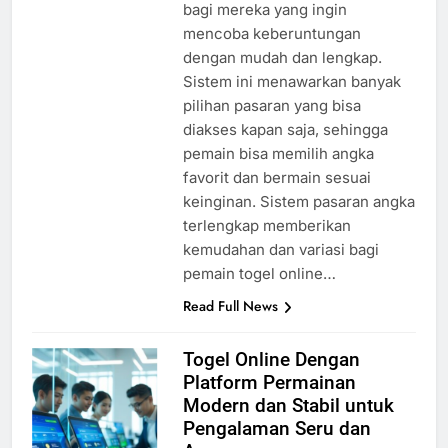
bagi mereka yang ingin
mencoba keberuntungan
dengan mudah dan lengkap.
Sistem ini menawarkan banyak
pilihan pasaran yang bisa
diakses kapan saja, sehingga
pemain bisa memilih angka
favorit dan bermain sesuai
keinginan. Sistem pasaran angka
terlengkap memberikan
kemudahan dan variasi bagi
pemain togel online…
Read Full News
Togel Online Dengan
Platform Permainan
Modern dan Stabil untuk
Pengalaman Seru dan