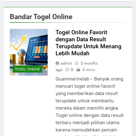
Bandar Togel Online
Togel Online Favorit
dengan Data Result
Terupdate Untuk Menang
Lebih Mudah
admin
5 months
TOGEL ONLINE
ago
0
5 mins
Guammarinelab – Banyak orang
mencari togel online favorit
yang memberikan data result
terupdate untuk membantu
mereka dalam memilih angka.
Togel online dengan data result
terbaru menjadi pilihan utama
karena memudahkan pemain