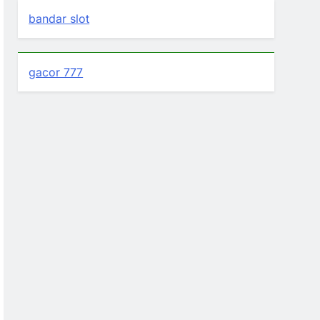
bandar slot
gacor 777