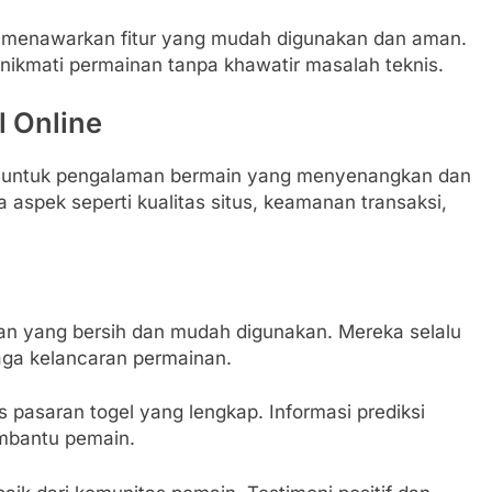
uga menawarkan fitur yang mudah digunakan dan aman.
nikmati permainan tanpa khawatir masalah teknis.
l Online
ing untuk pengalaman bermain yang menyenangkan dan
aspek seperti kualitas situs, keamanan transaksi,
an yang bersih dan mudah digunakan. Mereka selalu
aga kelancaran permainan.
 pasaran togel yang lengkap. Informasi prediksi
embantu pemain.