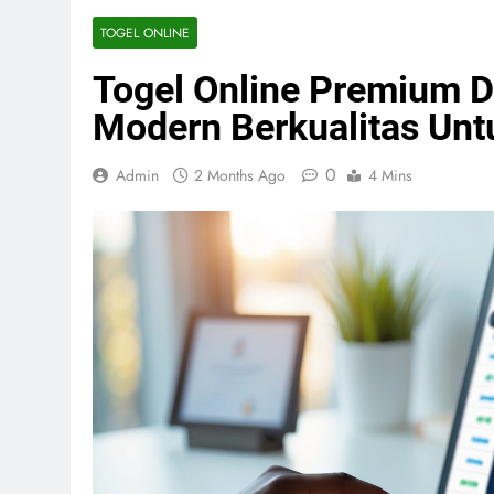
TOGEL ONLINE
Togel Online Premium D
Modern Berkualitas Unt
0
Admin
2 Months Ago
4 Mins