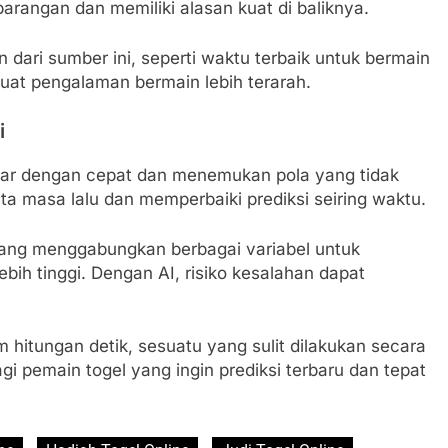
rangan dan memiliki alasan kuat di baliknya.
dari sumber ini, seperti waktu terbaik untuk bermain
buat pengalaman bermain lebih terarah.
i
ar dengan cepat dan menemukan pola yang tidak
data masa lalu dan memperbaiki prediksi seiring waktu.
yang menggabungkan berbagai variabel untuk
bih tinggi. Dengan AI, risiko kesalahan dapat
m hitungan detik, sesuatu yang sulit dilakukan secara
i pemain togel yang ingin prediksi terbaru dan tepat