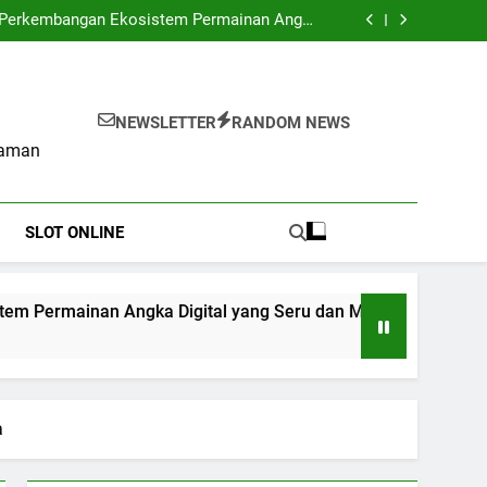
ai Pengelolaan Data Dan Informasi Historis
yang Mudah Dipahami
 Perkembangan Ekosistem Permainan Angka
Digital yang Seru dan Mudah Dimainkan
is Pasar dan Aturan Dasar Taruhan Olahraga
dengan Mudah dan Seru
emahami Cara Kerja Platform Digital dengan
Mudah dan Seru
ai Pengelolaan Data Dan Informasi Historis
yang Mudah Dipahami
 Perkembangan Ekosistem Permainan Angka
Digital yang Seru dan Mudah Dimainkan
is Pasar dan Aturan Dasar Taruhan Olahraga
NEWSLETTER
RANDOM NEWS
dengan Mudah dan Seru
emahami Cara Kerja Platform Digital dengan
laman
Mudah dan Seru
SLOT ONLINE
ka Digital yang Seru dan Mudah Dimainkan
a