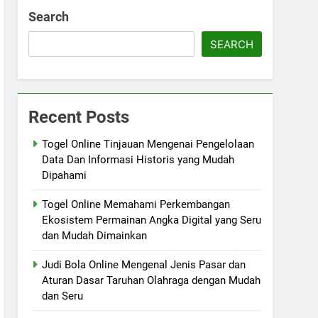
Search
SEARCH
Recent Posts
Togel Online Tinjauan Mengenai Pengelolaan
Data Dan Informasi Historis yang Mudah
Dipahami
Togel Online Memahami Perkembangan
Ekosistem Permainan Angka Digital yang Seru
dan Mudah Dimainkan
Judi Bola Online Mengenal Jenis Pasar dan
Aturan Dasar Taruhan Olahraga dengan Mudah
dan Seru