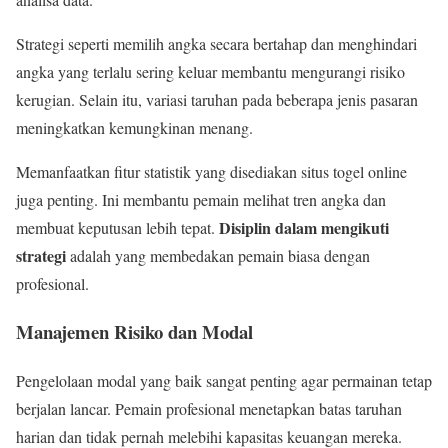
Strategi seperti memilih angka secara bertahap dan menghindari
angka yang terlalu sering keluar membantu mengurangi risiko
kerugian. Selain itu, variasi taruhan pada beberapa jenis pasaran
meningkatkan kemungkinan menang.
Memanfaatkan fitur statistik yang disediakan situs togel online
juga penting. Ini membantu pemain melihat tren angka dan
Disiplin dalam mengikuti
membuat keputusan lebih tepat.
strategi
adalah yang membedakan pemain biasa dengan
profesional.
Manajemen Risiko dan Modal
Pengelolaan modal yang baik sangat penting agar permainan tetap
berjalan lancar. Pemain profesional menetapkan batas taruhan
harian dan tidak pernah melebihi kapasitas keuangan mereka.