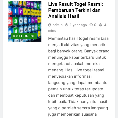
Live Result Togel Resmi:
Pembaruan Terkini dan
Analisis Hasil
admin
1 year ago
0
4
mins
TOGEL ONLINE
Memantau hasil togel resmi bisa
menjadi aktivitas yang menarik
bagi banyak orang. Banyak orang
menunggu kabar terbaru untuk
mengetahui apakah mereka
menang. Hasil live togel resmi
menyediakan informasi
langsung yang dapat membantu
pemain untuk tetap terupdate
dan membuat keputusan yang
lebih baik. Tidak hanya itu, hasil
yang diperoleh secara langsung
juga memberikan suasana