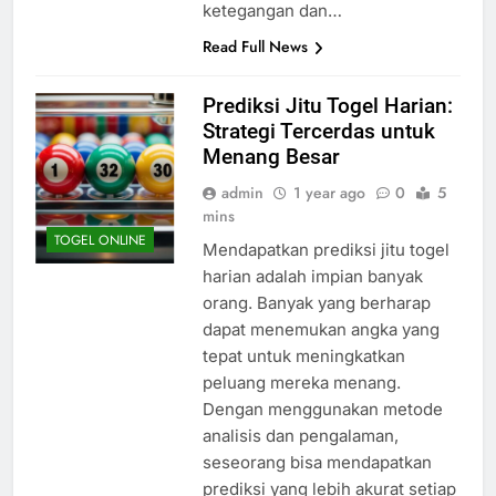
ketegangan dan…
Read Full News
Prediksi Jitu Togel Harian:
Strategi Tercerdas untuk
Menang Besar
admin
1 year ago
0
5
mins
TOGEL ONLINE
Mendapatkan prediksi jitu togel
harian adalah impian banyak
orang. Banyak yang berharap
dapat menemukan angka yang
tepat untuk meningkatkan
peluang mereka menang.
Dengan menggunakan metode
analisis dan pengalaman,
seseorang bisa mendapatkan
prediksi yang lebih akurat setiap