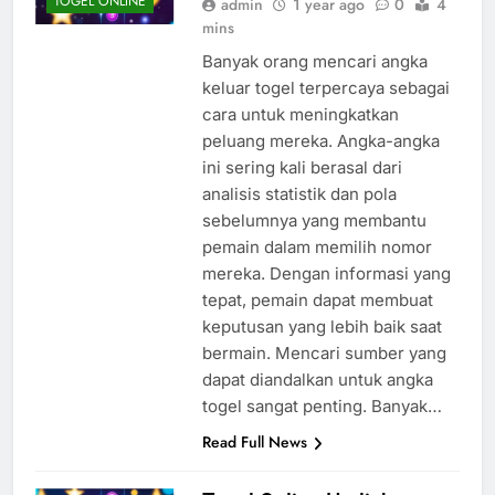
TOGEL ONLINE
admin
1 year ago
0
4
mins
Banyak orang mencari angka
keluar togel terpercaya sebagai
cara untuk meningkatkan
peluang mereka. Angka-angka
ini sering kali berasal dari
analisis statistik dan pola
sebelumnya yang membantu
pemain dalam memilih nomor
mereka. Dengan informasi yang
tepat, pemain dapat membuat
keputusan yang lebih baik saat
bermain. Mencari sumber yang
dapat diandalkan untuk angka
togel sangat penting. Banyak…
Read Full News