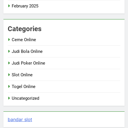
February 2025
Categories
Ceme Online
Judi Bola Online
Judi Poker Online
Slot Online
Togel Online
Uncategorized
bandar slot