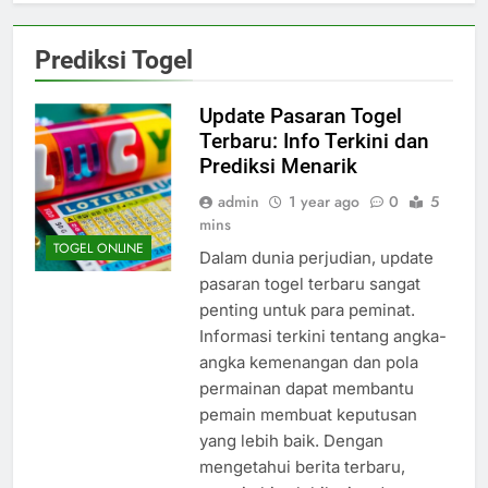
Prediksi Togel
Update Pasaran Togel
Terbaru: Info Terkini dan
Prediksi Menarik
admin
1 year ago
0
5
mins
TOGEL ONLINE
Dalam dunia perjudian, update
pasaran togel terbaru sangat
penting untuk para peminat.
Informasi terkini tentang angka-
angka kemenangan dan pola
permainan dapat membantu
pemain membuat keputusan
yang lebih baik. Dengan
mengetahui berita terbaru,