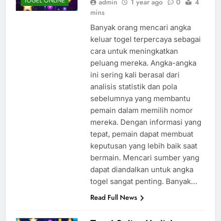
TOGEL ONLINE
admin
1 year ago
0
4
mins
Banyak orang mencari angka
keluar togel terpercaya sebagai
cara untuk meningkatkan
peluang mereka. Angka-angka
ini sering kali berasal dari
analisis statistik dan pola
sebelumnya yang membantu
pemain dalam memilih nomor
mereka. Dengan informasi yang
tepat, pemain dapat membuat
keputusan yang lebih baik saat
bermain. Mencari sumber yang
dapat diandalkan untuk angka
togel sangat penting. Banyak…
Read Full News