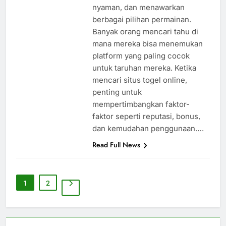
nyaman, dan menawarkan
berbagai pilihan permainan.
Banyak orang mencari tahu di
mana mereka bisa menemukan
platform yang paling cocok
untuk taruhan mereka. Ketika
mencari situs togel online,
penting untuk
mempertimbangkan faktor-
faktor seperti reputasi, bonus,
dan kemudahan penggunaan….
Read Full News
1
2