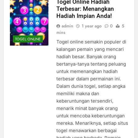
Togel Online Hadiah
Terbesar: Menangkan
Hadiah Impian Anda!
admin
1 year ago
0
5
mins
TOGEL ONLINE
Togel online semakin populer di
kalangan pemain yang mencari
hadiah besar. Banyak orang
bertanya-tanya tentang peluang
untuk memenangkan hadiah
terbesar dalam permainan ini.
Dalam dunia togel, setiap angka
memiliki makna dan
keberuntungan tersendiri,
menarik minat banyak orang
untuk mencoba keberuntungan
mereka. Menariknya, setiap situs
togel menawarkan berbagai
hadiah yang berbeda. Pemain