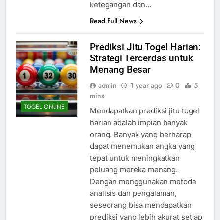
ketegangan dan…
Read Full News
Prediksi Jitu Togel Harian:
Strategi Tercerdas untuk
Menang Besar
admin
1 year ago
0
5
mins
TOGEL ONLINE
Mendapatkan prediksi jitu togel
harian adalah impian banyak
orang. Banyak yang berharap
dapat menemukan angka yang
tepat untuk meningkatkan
peluang mereka menang.
Dengan menggunakan metode
analisis dan pengalaman,
seseorang bisa mendapatkan
prediksi yang lebih akurat setiap