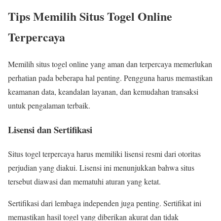
Tips Memilih Situs Togel Online
Terpercaya
Memilih situs togel online yang aman dan terpercaya memerlukan
perhatian pada beberapa hal penting. Pengguna harus memastikan
keamanan data, keandalan layanan, dan kemudahan transaksi
untuk pengalaman terbaik.
Lisensi dan Sertifikasi
Situs togel terpercaya harus memiliki lisensi resmi dari otoritas
perjudian yang diakui. Lisensi ini menunjukkan bahwa situs
tersebut diawasi dan mematuhi aturan yang ketat.
Sertifikasi dari lembaga independen juga penting. Sertifikat ini
memastikan hasil togel yang diberikan akurat dan tidak