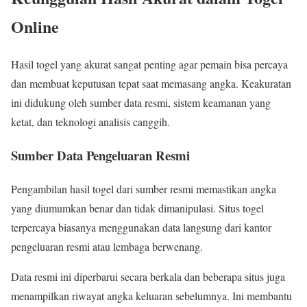
Online
Hasil togel yang akurat sangat penting agar pemain bisa percaya
dan membuat keputusan tepat saat memasang angka. Keakuratan
ini didukung oleh sumber data resmi, sistem keamanan yang
ketat, dan teknologi analisis canggih.
Sumber Data Pengeluaran Resmi
Pengambilan hasil togel dari sumber resmi memastikan angka
yang diumumkan benar dan tidak dimanipulasi. Situs togel
terpercaya biasanya menggunakan data langsung dari kantor
pengeluaran resmi atau lembaga berwenang.
Data resmi ini diperbarui secara berkala dan beberapa situs juga
menampilkan riwayat angka keluaran sebelumnya. Ini membantu