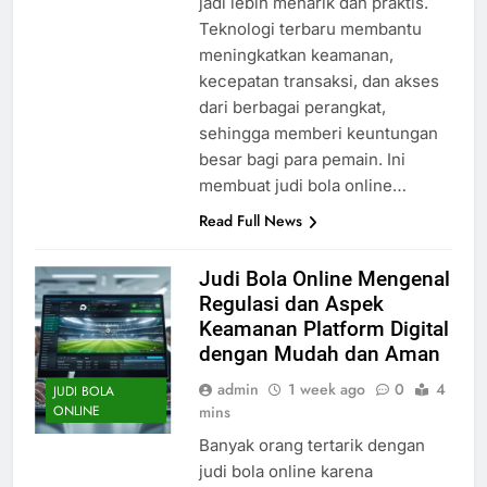
jadi lebih menarik dan praktis.
Teknologi terbaru membantu
meningkatkan keamanan,
kecepatan transaksi, dan akses
dari berbagai perangkat,
sehingga memberi keuntungan
besar bagi para pemain. Ini
membuat judi bola online…
Read Full News
Judi Bola Online Mengenal
Regulasi dan Aspek
Keamanan Platform Digital
dengan Mudah dan Aman
admin
1 week ago
0
4
JUDI BOLA
ONLINE
mins
Banyak orang tertarik dengan
judi bola online karena