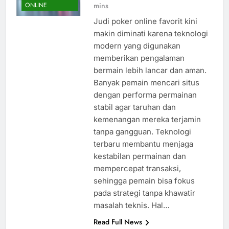
ONLINE
mins
Judi poker online favorit kini
makin diminati karena teknologi
modern yang digunakan
memberikan pengalaman
bermain lebih lancar dan aman.
Banyak pemain mencari situs
dengan performa permainan
stabil agar taruhan dan
kemenangan mereka terjamin
tanpa gangguan. Teknologi
terbaru membantu menjaga
kestabilan permainan dan
mempercepat transaksi,
sehingga pemain bisa fokus
pada strategi tanpa khawatir
masalah teknis. Hal…
Read Full News