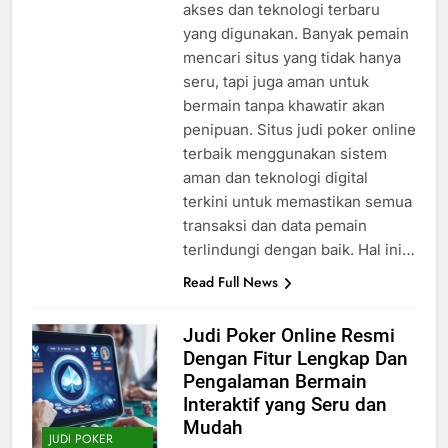
akses dan teknologi terbaru
yang digunakan. Banyak pemain
mencari situs yang tidak hanya
seru, tapi juga aman untuk
bermain tanpa khawatir akan
penipuan. Situs judi poker online
terbaik menggunakan sistem
aman dan teknologi digital
terkini untuk memastikan semua
transaksi dan data pemain
terlindungi dengan baik. Hal ini…
Read Full News
Judi Poker Online Resmi
Dengan Fitur Lengkap Dan
Pengalaman Bermain
Interaktif yang Seru dan
Mudah
JUDI POKER