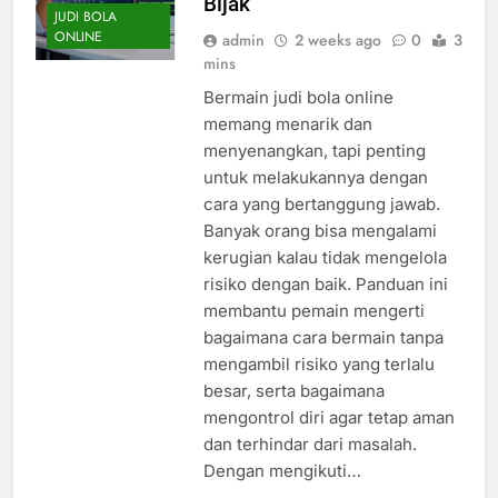
Bijak
JUDI BOLA
ONLINE
admin
2 weeks ago
0
3
mins
Bermain judi bola online
memang menarik dan
menyenangkan, tapi penting
untuk melakukannya dengan
cara yang bertanggung jawab.
Banyak orang bisa mengalami
kerugian kalau tidak mengelola
risiko dengan baik. Panduan ini
membantu pemain mengerti
bagaimana cara bermain tanpa
mengambil risiko yang terlalu
besar, serta bagaimana
mengontrol diri agar tetap aman
dan terhindar dari masalah.
Dengan mengikuti…