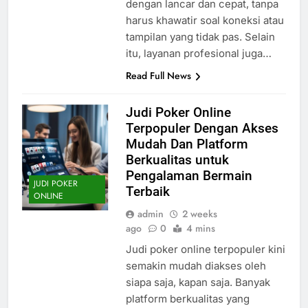
dengan lancar dan cepat, tanpa
harus khawatir soal koneksi atau
tampilan yang tidak pas. Selain
itu, layanan profesional juga…
Read Full News
Judi Poker Online
Terpopuler Dengan Akses
Mudah Dan Platform
Berkualitas untuk
Pengalaman Bermain
JUDI POKER
Terbaik
ONLINE
admin
2 weeks
ago
0
4 mins
Judi poker online terpopuler kini
semakin mudah diakses oleh
siapa saja, kapan saja. Banyak
platform berkualitas yang