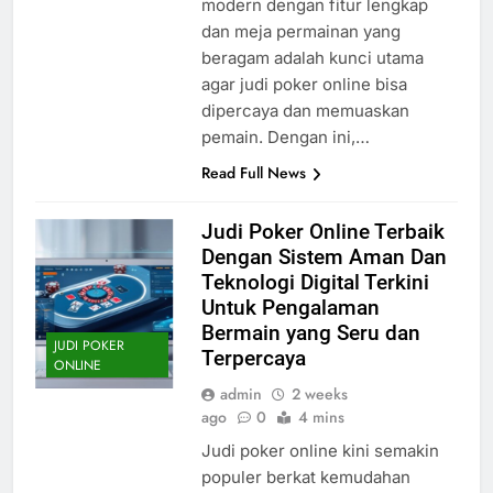
modern dengan fitur lengkap
dan meja permainan yang
beragam adalah kunci utama
agar judi poker online bisa
dipercaya dan memuaskan
pemain. Dengan ini,…
Read Full News
Judi Poker Online Terbaik
Dengan Sistem Aman Dan
Teknologi Digital Terkini
Untuk Pengalaman
Bermain yang Seru dan
JUDI POKER
Terpercaya
ONLINE
admin
2 weeks
ago
0
4 mins
Judi poker online kini semakin
populer berkat kemudahan