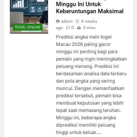
Minggu Ini Untuk
Keberuntungan Maksimal
admin
4 weeks
TOGEL ONLINE
ago
0
3 mins
Prediksi angka main togel
Macau 2026 paling gacor
minggu ini penting bagi para
pemain yang ingin meningkatkan
peluang menang. Prediksi ini
berdasarkan analisa data terbaru
dan pola angka yang sering
muncul. Dengan memanfaatkan
prediksi tersebut, pemain bisa
membuat keputusan yang lebih
tepat saat memasang taruhan.
Minggu ini, beberapa angka
diprediksi memiliki peluang
tinggi untuk keluar….