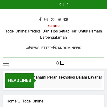
Togel
Togel
Skip
Memahami
Memahami
Mengenal
Tinjauan
Memahami
Memahami
Mengenal
Online
Online
Perkembangan
Peran
Standar
Mengenai
Perkembangan
Peran
Standar
Tinjauan
Memahami
to
Ekosistem
Teknologi
Keamanan
Pengelolaan
Ekosistem
Teknologi
Keamanan
Mengenai
Perkembangan
content
Permainan
Dalam
Pada
Data
Permainan
Dalam
Pada
Pengelolaan
Ekosistem
Angka
Layanan
Platform
Dan
Angka
Layanan
Platform
Data
Permainan
Digital
Berbasis
Digital
Informasi
Digital
Berbasis
Digital
Dan
Angka
yang
Internet
Modern
KOITOTO
Historis
yang
Internet
Modern
Informasi
Digital
Seru
Untuk
untuk
yang
Seru
Untuk
untuk
Historis
yang
Togel Online: Prediksi Dan Tips Setiap Hari Untuk Pemain
dan
Pengalaman
Pemula
Mudah
dan
Pengalaman
Pemula
yang
Seru
Berpengalaman
Mudah
Bermain
Dipahami
Mudah
Bermain
Mudah
dan
Dimainkan
yang
Dimainkan
yang
Dipahami
Mudah
Lebih
Lebih
Dimainkan
NEWSLETTER
RANDOM NEWS
Mudah
Mudah
Togel Online Memahami Peran Teknologi Dalam Layanan Berb
HEADLINES
4 Hours Ago
Home
Togel Online