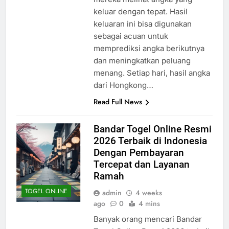
keluar dengan tepat. Hasil
keluaran ini bisa digunakan
sebagai acuan untuk
memprediksi angka berikutnya
dan meningkatkan peluang
menang. Setiap hari, hasil angka
dari Hongkong…
Read Full News
Bandar Togel Online Resmi
2026 Terbaik di Indonesia
Dengan Pembayaran
Tercepat dan Layanan
Ramah
TOGEL ONLINE
admin
4 weeks
ago
0
4 mins
Banyak orang mencari Bandar