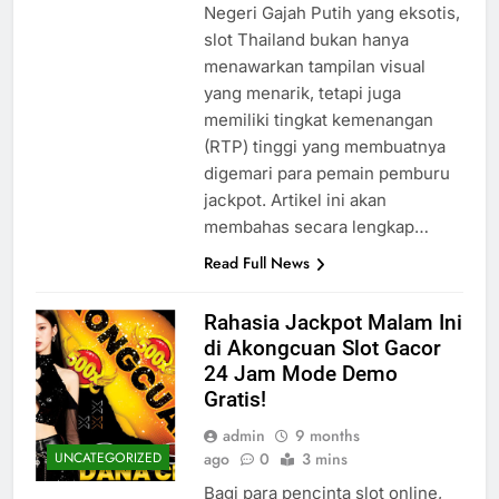
Negeri Gajah Putih yang eksotis,
slot Thailand bukan hanya
menawarkan tampilan visual
yang menarik, tetapi juga
memiliki tingkat kemenangan
(RTP) tinggi yang membuatnya
digemari para pemain pemburu
jackpot. Artikel ini akan
membahas secara lengkap…
Read Full News
Rahasia Jackpot Malam Ini
di Akongcuan Slot Gacor
24 Jam Mode Demo
Gratis!
admin
9 months
UNCATEGORIZED
ago
0
3 mins
Bagi para pencinta slot online,