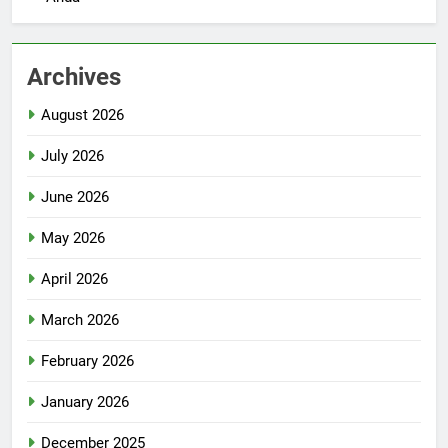
Archives
August 2026
July 2026
June 2026
May 2026
April 2026
March 2026
February 2026
January 2026
December 2025