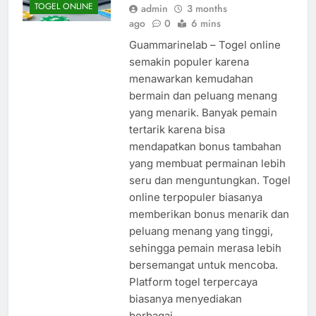
TOGEL ONLINE
admin
3 months
ago
0
6 mins
Guammarinelab – Togel online
semakin populer karena
menawarkan kemudahan
bermain dan peluang menang
yang menarik. Banyak pemain
tertarik karena bisa
mendapatkan bonus tambahan
yang membuat permainan lebih
seru dan menguntungkan. Togel
online terpopuler biasanya
memberikan bonus menarik dan
peluang menang yang tinggi,
sehingga pemain merasa lebih
bersemangat untuk mencoba.
Platform togel terpercaya
biasanya menyediakan
berbagai…