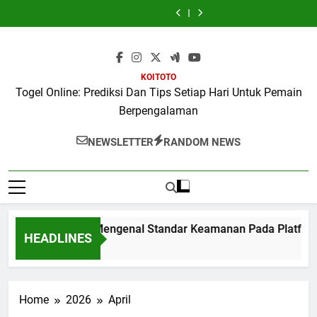
Togel
Judi
Skip
Online
Mengenal
Tinjauan
Memahami
Online
Mengenal
Tinjauan
Online
Bola
Mengenal
Standar
Mengenai
Perkembangan
Mengenal
Standar
Mengenai
Memahami
Online
to
Jenis
Keamanan
Pengelolaan
Ekosistem
Jenis
Keamanan
Pengelolaan
Perkembangan
Mengenal
content
Pasar
Pada
Data
Permainan
Pasar
Pada
Data
Ekosistem
Jenis
dan
Platform
Dan
Angka
dan
Platform
Dan
Permainan
Pasar
Aturan
Digital
Informasi
Digital
Aturan
Digital
Informasi
Angka
dan
Dasar
Modern
Historis
KOITOTO
yang
Dasar
Modern
Historis
Digital
Aturan
Taruhan
untuk
yang
Seru
Taruhan
untuk
yang
yang
Dasar
Togel Online: Prediksi Dan Tips Setiap Hari Untuk Pemain
Olahraga
Pemula
Mudah
dan
Olahraga
Pemula
Mudah
Seru
Taruhan
Berpengalaman
dengan
Dipahami
Mudah
dengan
Dipahami
dan
Olahraga
Mudah
Dimainkan
Mudah
Mudah
dengan
dan
dan
Dimainkan
Mudah
NEWSLETTER
RANDOM NEWS
Seru
Seru
dan
Seru
Togel Online Mengenal Standar Keamanan Pada Platform Di
HEADLINES
6 Hours Ago
Home
2026
April