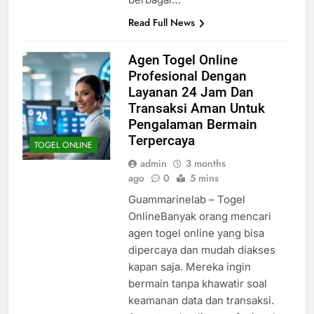
Read Full News
Agen Togel Online
Profesional Dengan
Layanan 24 Jam Dan
Transaksi Aman Untuk
Pengalaman Bermain
Terpercaya
TOGEL ONLINE
admin
3 months
ago
0
5 mins
Guammarinelab – Togel
OnlineBanyak orang mencari
agen togel online yang bisa
dipercaya dan mudah diakses
kapan saja. Mereka ingin
bermain tanpa khawatir soal
keamanan data dan transaksi.