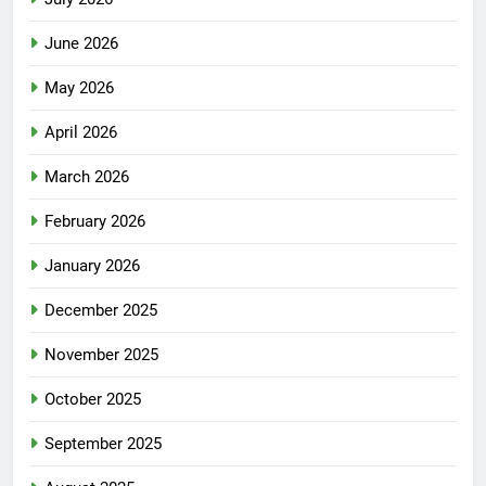
June 2026
May 2026
April 2026
March 2026
February 2026
January 2026
December 2025
November 2025
October 2025
September 2025