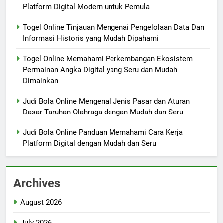
Platform Digital Modern untuk Pemula
Togel Online Tinjauan Mengenai Pengelolaan Data Dan
Informasi Historis yang Mudah Dipahami
Togel Online Memahami Perkembangan Ekosistem
Permainan Angka Digital yang Seru dan Mudah
Dimainkan
Judi Bola Online Mengenal Jenis Pasar dan Aturan
Dasar Taruhan Olahraga dengan Mudah dan Seru
Judi Bola Online Panduan Memahami Cara Kerja
Platform Digital dengan Mudah dan Seru
Archives
August 2026
July 2026