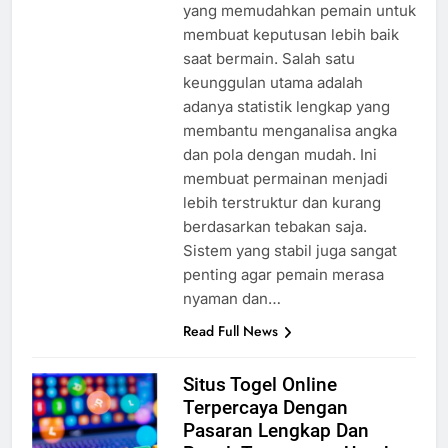
yang memudahkan pemain untuk
membuat keputusan lebih baik
saat bermain. Salah satu
keunggulan utama adalah
adanya statistik lengkap yang
membantu menganalisa angka
dan pola dengan mudah. Ini
membuat permainan menjadi
lebih terstruktur dan kurang
berdasarkan tebakan saja.
Sistem yang stabil juga sangat
penting agar pemain merasa
nyaman dan…
Read Full News
Situs Togel Online
Terpercaya Dengan
Pasaran Lengkap Dan