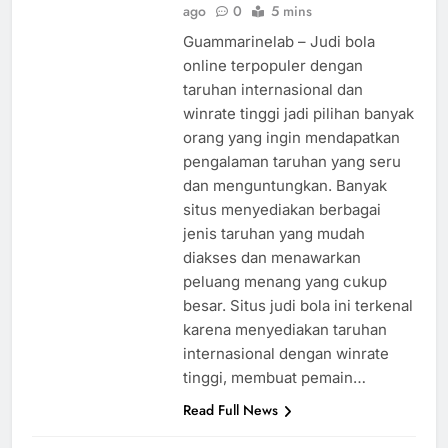
ago
0
5 mins
Guammarinelab – Judi bola
online terpopuler dengan
taruhan internasional dan
winrate tinggi jadi pilihan banyak
orang yang ingin mendapatkan
pengalaman taruhan yang seru
dan menguntungkan. Banyak
situs menyediakan berbagai
jenis taruhan yang mudah
diakses dan menawarkan
peluang menang yang cukup
besar. Situs judi bola ini terkenal
karena menyediakan taruhan
internasional dengan winrate
tinggi, membuat pemain…
Read Full News