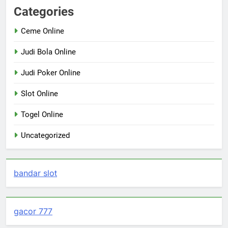
Categories
Ceme Online
Judi Bola Online
Judi Poker Online
Slot Online
Togel Online
Uncategorized
bandar slot
gacor 777