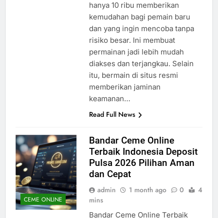
hanya 10 ribu memberikan
kemudahan bagi pemain baru
dan yang ingin mencoba tanpa
risiko besar. Ini membuat
permainan jadi lebih mudah
diakses dan terjangkau. Selain
itu, bermain di situs resmi
memberikan jaminan
keamanan…
Read Full News
Bandar Ceme Online
Terbaik Indonesia Deposit
Pulsa 2026 Pilihan Aman
dan Cepat
admin
1 month ago
0
4
CEME ONLINE
mins
Bandar Ceme Online Terbaik