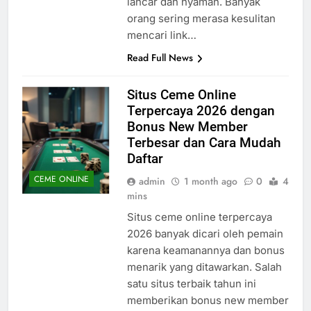
lancar dan nyaman. Banyak
orang sering merasa kesulitan
mencari link…
Read Full News
Situs Ceme Online
Terpercaya 2026 dengan
Bonus New Member
Terbesar dan Cara Mudah
Daftar
CEME ONLINE
admin
1 month ago
0
4
mins
Situs ceme online terpercaya
2026 banyak dicari oleh pemain
karena keamanannya dan bonus
menarik yang ditawarkan. Salah
satu situs terbaik tahun ini
memberikan bonus new member