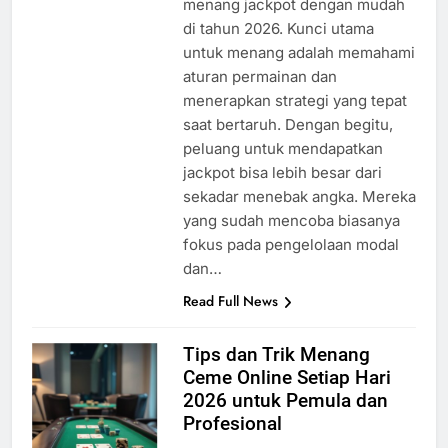
menang jackpot dengan mudah
di tahun 2026. Kunci utama
untuk menang adalah memahami
aturan permainan dan
menerapkan strategi yang tepat
saat bertaruh. Dengan begitu,
peluang untuk mendapatkan
jackpot bisa lebih besar dari
sekadar menebak angka. Mereka
yang sudah mencoba biasanya
fokus pada pengelolaan modal
dan…
Read Full News
Tips dan Trik Menang
Ceme Online Setiap Hari
2026 untuk Pemula dan
Profesional