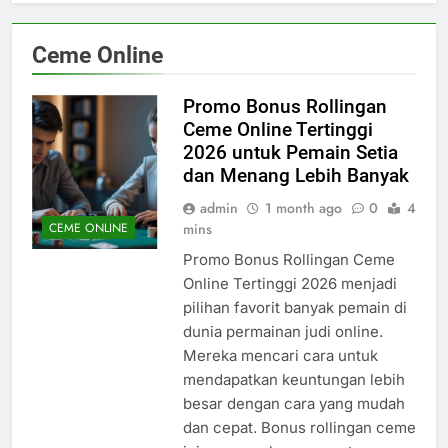
Ceme Online
Promo Bonus Rollingan
Ceme Online Tertinggi
2026 untuk Pemain Setia
dan Menang Lebih Banyak
admin
1 month ago
0
4
CEME ONLINE
mins
Promo Bonus Rollingan Ceme
Online Tertinggi 2026 menjadi
pilihan favorit banyak pemain di
dunia permainan judi online.
Mereka mencari cara untuk
mendapatkan keuntungan lebih
besar dengan cara yang mudah
dan cepat. Bonus rollingan ceme