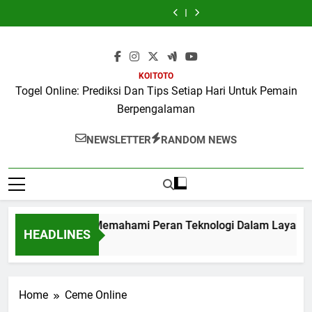
Togel
Togel
Skip
Memahami
Memahami
Mengenal
Tinjauan
Memahami
Memahami
Mengenal
Online
Online
Perkembangan
Peran
Standar
Mengenai
Perkembangan
Peran
Standar
Tinjauan
Memahami
to
Ekosistem
Teknologi
Keamanan
Pengelolaan
Ekosistem
Teknologi
Keamanan
Mengenai
Perkembangan
content
Permainan
Dalam
Pada
Data
Permainan
Dalam
Pada
Pengelolaan
Ekosistem
Angka
Layanan
Platform
Dan
Angka
Layanan
Platform
Data
Permainan
Digital
Berbasis
Digital
Informasi
Digital
Berbasis
Digital
Dan
Angka
yang
Internet
Modern
KOITOTO
Historis
yang
Internet
Modern
Informasi
Digital
Seru
Untuk
untuk
yang
Seru
Untuk
untuk
Historis
yang
Togel Online: Prediksi Dan Tips Setiap Hari Untuk Pemain
dan
Pengalaman
Pemula
Mudah
dan
Pengalaman
Pemula
yang
Seru
Berpengalaman
Mudah
Bermain
Dipahami
Mudah
Bermain
Mudah
dan
Dimainkan
yang
Dimainkan
yang
Dipahami
Mudah
Lebih
Lebih
Dimainkan
NEWSLETTER
RANDOM NEWS
Mudah
Mudah
Togel Online Memahami Peran Teknologi Dalam Layanan B
HEADLINES
54 Minutes Ago
Home
Ceme Online