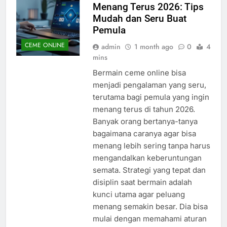
Menang Terus 2026: Tips
Mudah dan Seru Buat
Pemula
CEME ONLINE
admin
1 month ago
0
4
mins
Bermain ceme online bisa
menjadi pengalaman yang seru,
terutama bagi pemula yang ingin
menang terus di tahun 2026.
Banyak orang bertanya-tanya
bagaimana caranya agar bisa
menang lebih sering tanpa harus
mengandalkan keberuntungan
semata. Strategi yang tepat dan
disiplin saat bermain adalah
kunci utama agar peluang
menang semakin besar. Dia bisa
mulai dengan memahami aturan