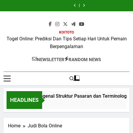
Skip
Tinjauan
Mengenal
Memahami
Mengenal
Tinjauan
Mengenal
Memahami
Online
Online
Mengenai
Struktur
Peran
Standar
Mengenai
Struktur
Peran
Mengenal
Tinjauan
to
Pengelolaan
Pasaran
Teknologi
Keamanan
Pengelolaan
Pasaran
Teknologi
Standar
Mengenai
content
Data
dan
Dalam
Pada
Data
dan
Dalam
Keamanan
Pengelolaan
Dan
Terminologi
Layanan
Platform
Dan
Terminologi
Layanan
Pada
Data
Informasi
yang
Berbasis
Digital
Informasi
yang
Berbasis
Platform
Dan
Historis
Digunakan
Internet
Modern
Historis
Digunakan
Internet
Digital
Informasi
KOITOTO
yang
dengan
Untuk
untuk
yang
dengan
Untuk
Modern
Historis
Togel Online: Prediksi Dan Tips Setiap Hari Untuk Pemain
Mudah
Mudah
Pengalaman
Pemula
Mudah
Mudah
Pengalaman
untuk
yang
Berpengalaman
Dipahami
Bermain
Dipahami
Bermain
Pemula
Mudah
yang
yang
Dipahami
Lebih
Lebih
NEWSLETTER
RANDOM NEWS
Mudah
Mudah
Togel Online Mengenal Struktur Pasaran dan Terminologi ya
HEADLINES
16 Minutes Ago
Home
Judi Bola Online