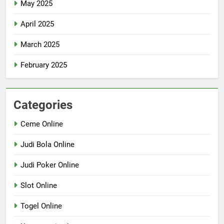
May 2025
April 2025
March 2025
February 2025
Categories
Ceme Online
Judi Bola Online
Judi Poker Online
Slot Online
Togel Online