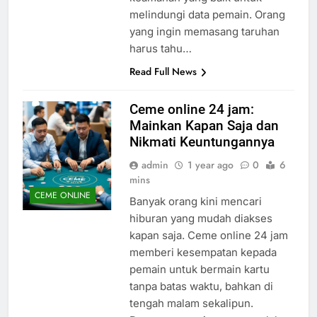
melindungi data pemain. Orang
yang ingin memasang taruhan
harus tahu…
Read Full News
Ceme online 24 jam:
Mainkan Kapan Saja dan
Nikmati Keuntungannya
admin
1 year ago
0
6
mins
CEME ONLINE
Banyak orang kini mencari
hiburan yang mudah diakses
kapan saja. Ceme online 24 jam
memberi kesempatan kepada
pemain untuk bermain kartu
tanpa batas waktu, bahkan di
tengah malam sekalipun.