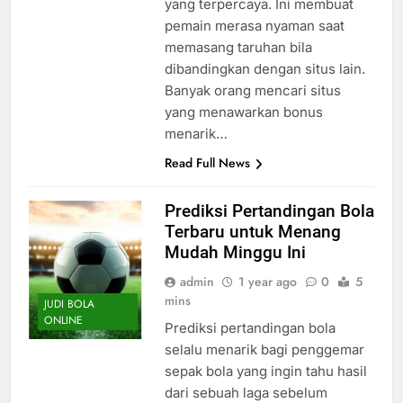
yang terpercaya. Ini membuat
pemain merasa nyaman saat
memasang taruhan bila
dibandingkan dengan situs lain.
Banyak orang mencari situs
yang menawarkan bonus
menarik…
Read Full News
Prediksi Pertandingan Bola
Terbaru untuk Menang
Mudah Minggu Ini
admin
1 year ago
0
5
mins
JUDI BOLA
ONLINE
Prediksi pertandingan bola
selalu menarik bagi penggemar
sepak bola yang ingin tahu hasil
dari sebuah laga sebelum