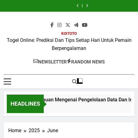
Bola
Bola
Skip
Panduan
Mengenai
Perkembangan
Mengenal
Panduan
Mengenai
Perkembangan
Online
Online
Memahami
Pengelolaan
Ekosistem
Jenis
Memahami
Pengelolaan
Ekosistem
Mengenal
Panduan
to
Cara
Data
Permainan
Pasar
Cara
Data
Permainan
Jenis
Memahami
content
Kerja
Dan
Angka
dan
Kerja
Dan
Angka
Pasar
Cara
Platform
Informasi
Digital
Aturan
Platform
Informasi
Digital
dan
Kerja
Digital
Historis
yang
Dasar
Digital
Historis
yang
Aturan
Platform
KOITOTO
dengan
yang
Seru
Taruhan
dengan
yang
Seru
Dasar
Digital
Mudah
Mudah
dan
Olahraga
Mudah
Mudah
dan
Taruhan
dengan
Togel Online: Prediksi Dan Tips Setiap Hari Untuk Pemain
dan
Dipahami
Mudah
dengan
dan
Dipahami
Mudah
Olahraga
Mudah
Berpengalaman
Seru
Dimainkan
Mudah
Seru
Dimainkan
dengan
dan
dan
Mudah
Seru
Seru
dan
NEWSLETTER
RANDOM NEWS
Seru
ogel Online Tinjauan Mengenai Pengelolaan Data Dan Informa
HEADLINES
5 Hours Ago
Home
2025
June