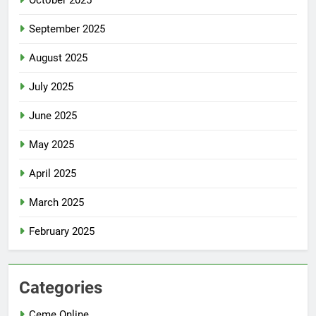
October 2025
September 2025
August 2025
July 2025
June 2025
May 2025
April 2025
March 2025
February 2025
Categories
Ceme Online