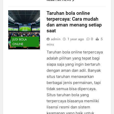
Taruhan bola online
terpercaya: Cara mudah
dan aman menang setiap
saat
admin
1 year ago
0
5
JUDI BOLA
ONLINE
mins
Taruhan bola online terpercaya
adalah pilihan yang tepat bagi
siapa saja yang ingin bertaruh
dengan aman dan adil. Banyak
situs taruhan menawarkan
berbagai jenis permainan, tapi
tidak semua bisa dipercaya.
Situs taruhan bola yang
terpercaya biasanya memiliki
lisensi resmi dan sistem
keamanan yang baik untuk