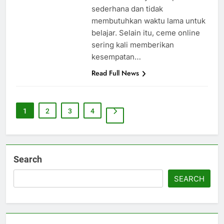
sederhana dan tidak
membutuhkan waktu lama untuk
belajar. Selain itu, ceme online
sering kali memberikan
kesempatan…
Read Full News
1
2
3
4
Search
SEARCH