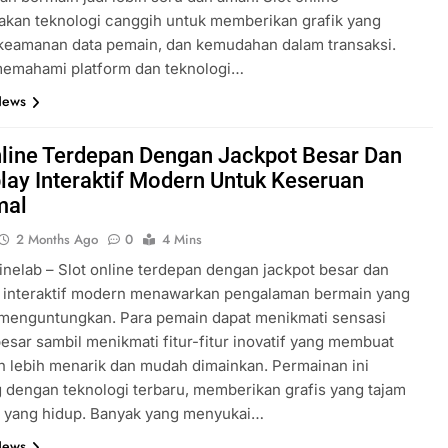
kan teknologi canggih untuk memberikan grafik yang
keamanan data pemain, dan kemudahan dalam transaksi.
emahami platform dan teknologi…
News
nline Terdepan Dengan Jackpot Besar Dan
ay Interaktif Modern Untuk Keseruan
mal
2 Months Ago
0
4 Mins
elab – Slot online terdepan dengan jackpot besar dan
 interaktif modern menawarkan pengalaman bermain yang
 menguntungkan. Para pemain dapat menikmati sensasi
sar sambil menikmati fitur-fitur inovatif yang membuat
 lebih menarik dan mudah dimainkan. Permainan ini
 dengan teknologi terbaru, memberikan grafis yang tajam
a yang hidup. Banyak yang menyukai…
News