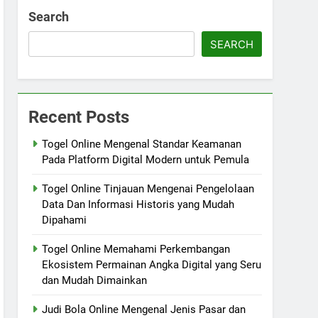
Search
SEARCH
Recent Posts
Togel Online Mengenal Standar Keamanan
Pada Platform Digital Modern untuk Pemula
Togel Online Tinjauan Mengenai Pengelolaan
Data Dan Informasi Historis yang Mudah
Dipahami
Togel Online Memahami Perkembangan
Ekosistem Permainan Angka Digital yang Seru
dan Mudah Dimainkan
Judi Bola Online Mengenal Jenis Pasar dan