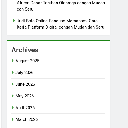
Aturan Dasar Taruhan Olahraga dengan Mudah
dan Seru
Judi Bola Online Panduan Memahami Cara
Kerja Platform Digital dengan Mudah dan Seru
Archives
August 2026
July 2026
June 2026
May 2026
April 2026
March 2026