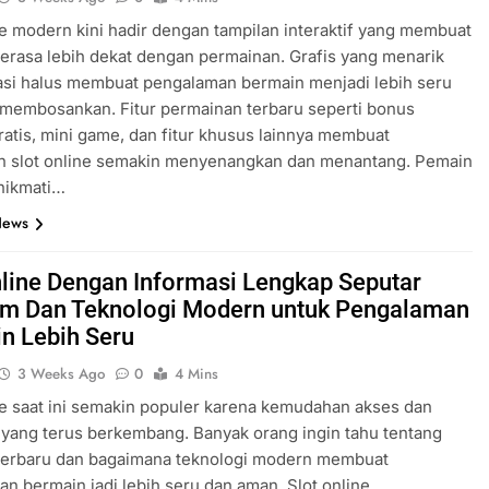
ne modern kini hadir dengan tampilan interaktif yang membuat
rasa lebih dekat dengan permainan. Grafis yang menarik
asi halus membuat pengalaman bermain menjadi lebih seru
 membosankan. Fitur permainan terbaru seperti bonus
ratis, mini game, dan fitur khusus lainnya membuat
n slot online semakin menyenangkan dan menantang. Pemain
nikmati…
News
nline Dengan Informasi Lengkap Seputar
rm Dan Teknologi Modern untuk Pengalaman
n Lebih Seru
3 Weeks Ago
0
4 Mins
ne saat ini semakin populer karena kemudahan akses dan
 yang terus berkembang. Banyak orang ingin tahu tentang
 terbaru dan bagaimana teknologi modern membuat
n bermain jadi lebih seru dan aman. Slot online