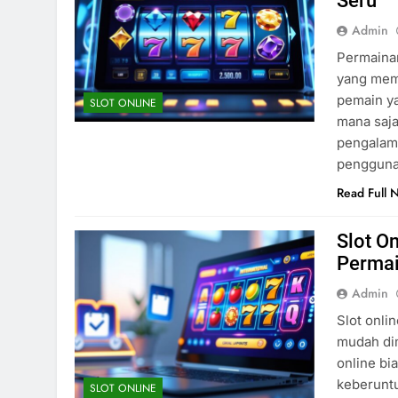
Seru
Admin
Permainan
yang mem
pemain ya
SLOT ONLINE
mana saja
pengalama
pengguna.
Read Full 
Slot O
Permai
Admin
Slot onli
mudah di
online bi
keberuntu
SLOT ONLINE