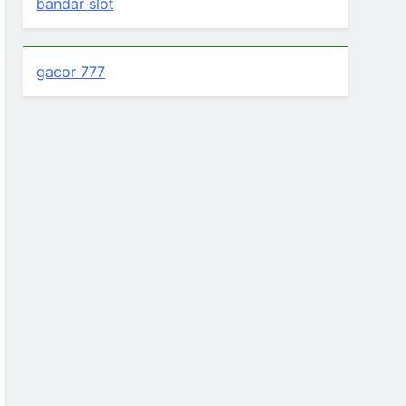
bandar slot
gacor 777