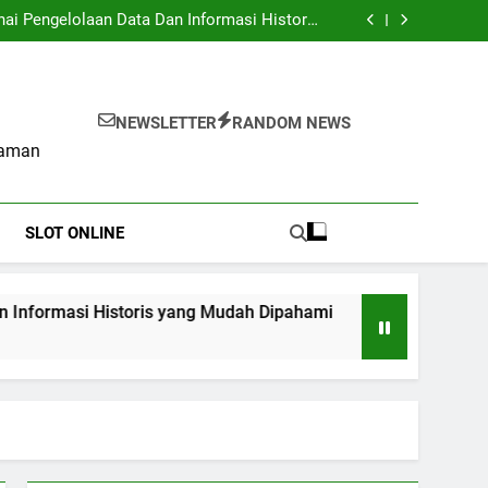
dar Keamanan Pada Platform Digital Modern
untuk Pemula
ai Pengelolaan Data Dan Informasi Historis
yang Mudah Dipahami
 Perkembangan Ekosistem Permainan Angka
Digital yang Seru dan Mudah Dimainkan
is Pasar dan Aturan Dasar Taruhan Olahraga
dengan Mudah dan Seru
dar Keamanan Pada Platform Digital Modern
untuk Pemula
ai Pengelolaan Data Dan Informasi Historis
yang Mudah Dipahami
 Perkembangan Ekosistem Permainan Angka
NEWSLETTER
RANDOM NEWS
Digital yang Seru dan Mudah Dimainkan
is Pasar dan Aturan Dasar Taruhan Olahraga
laman
dengan Mudah dan Seru
SLOT ONLINE
toris yang Mudah Dipahami
Togel Online Mem
2 Days Ago