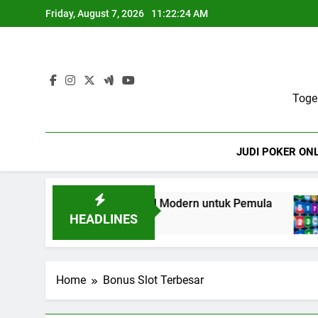
Skip
Friday, August 7, 2026
11:22:25 AM
to
content
Toge
JUDI POKER ON
atform Digital Modern untuk Pemula
Togel O
1 Day Ago
HEADLINES
Home
Bonus Slot Terbesar