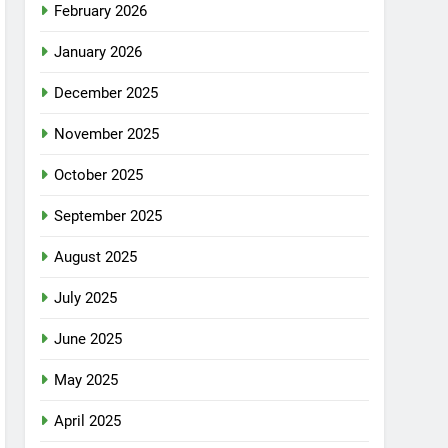
February 2026
January 2026
December 2025
November 2025
October 2025
September 2025
August 2025
July 2025
June 2025
May 2025
April 2025