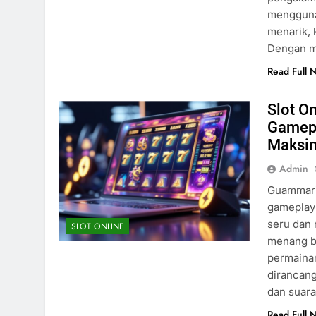
mengguna
menarik, 
Dengan m
Read Full 
Slot O
Gamepl
Maksi
Admin
Guammarin
gameplay
seru dan
SLOT ONLINE
menang be
permainan
dirancang
dan suar
Read Full 