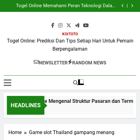
Togel Online Mengenal Struktur Pasaran dan
Skip
Terminologi yang Digunakan dengan Mudah
Togel Online Memahami Peran Teknologi Dalam
to
Layanan Berbasis Internet Untuk Pengalaman
Togel Online Mengenal Standar Keamanan Pada
Bermain yang Lebih Mudah
Platform Digital Modern untuk Pemula
Togel Online Tinjauan Mengenai Pengelolaan Data
content
Dan Informasi Historis yang Mudah Dipahami
Togel Online Mengenal Struktur Pasaran dan
Terminologi yang Digunakan dengan Mudah
Togel Online Memahami Peran Teknologi Dalam
Layanan Berbasis Internet Untuk Pengalaman
Togel Online Mengenal Standar Keamanan Pada
KOITOTO
Bermain yang Lebih Mudah
Platform Digital Modern untuk Pemula
Togel Online Tinjauan Mengenai Pengelolaan Data
Togel Online: Prediksi Dan Tips Setiap Hari Untuk Pemain
Dan Informasi Historis yang Mudah Dipahami
Berpengalaman
NEWSLETTER
RANDOM NEWS
Togel Online Mengenal Struktur Pasaran dan Termino
HEADLINES
11 Hours Ago
Home
Game slot Thailand gampang menang