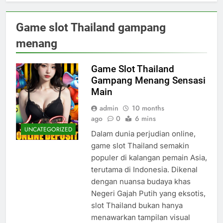
Game slot Thailand gampang
menang
Game Slot Thailand
Gampang Menang Sensasi
Main
admin
10 months
ago
0
6 mins
UNCATEGORIZED
Dalam dunia perjudian online,
game slot Thailand semakin
populer di kalangan pemain Asia,
terutama di Indonesia. Dikenal
dengan nuansa budaya khas
Negeri Gajah Putih yang eksotis,
slot Thailand bukan hanya
menawarkan tampilan visual