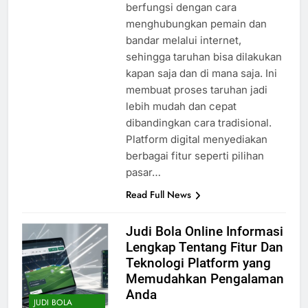
berfungsi dengan cara
menghubungkan pemain dan
bandar melalui internet,
sehingga taruhan bisa dilakukan
kapan saja dan di mana saja. Ini
membuat proses taruhan jadi
lebih mudah dan cepat
dibandingkan cara tradisional.
Platform digital menyediakan
berbagai fitur seperti pilihan
pasar…
Read Full News
Judi Bola Online Informasi
Lengkap Tentang Fitur Dan
Teknologi Platform yang
Memudahkan Pengalaman
Anda
JUDI BOLA