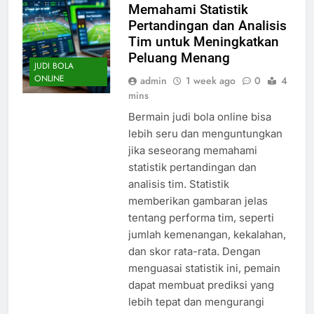
Memahami Statistik
Pertandingan dan Analisis
Tim untuk Meningkatkan
Peluang Menang
JUDI BOLA
ONLINE
admin
1 week ago
0
4
mins
Bermain judi bola online bisa
lebih seru dan menguntungkan
jika seseorang memahami
statistik pertandingan dan
analisis tim. Statistik
memberikan gambaran jelas
tentang performa tim, seperti
jumlah kemenangan, kekalahan,
dan skor rata-rata. Dengan
menguasai statistik ini, pemain
dapat membuat prediksi yang
lebih tepat dan mengurangi