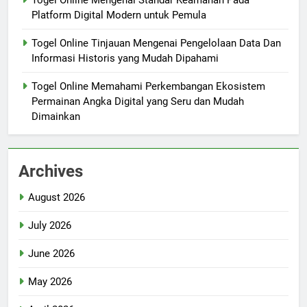
Togel Online Mengenal Standar Keamanan Pada
Platform Digital Modern untuk Pemula
Togel Online Tinjauan Mengenai Pengelolaan Data Dan
Informasi Historis yang Mudah Dipahami
Togel Online Memahami Perkembangan Ekosistem
Permainan Angka Digital yang Seru dan Mudah
Dimainkan
Archives
August 2026
July 2026
June 2026
May 2026