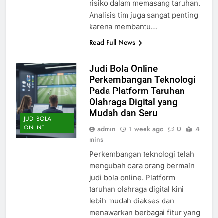
risiko dalam memasang taruhan.
Analisis tim juga sangat penting
karena membantu…
Read Full News
Judi Bola Online
Perkembangan Teknologi
Pada Platform Taruhan
Olahraga Digital yang
Mudah dan Seru
JUDI BOLA
ONLINE
admin
1 week ago
0
4
mins
Perkembangan teknologi telah
mengubah cara orang bermain
judi bola online. Platform
taruhan olahraga digital kini
lebih mudah diakses dan
menawarkan berbagai fitur yang