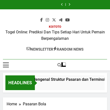
Togel
Togel
Skip
Tinjauan
Mengenal
Memahami
Mengenal
Tinjauan
Mengenal
Memahami
Online
Online
Mengenai
Struktur
Peran
Standar
Mengenai
Struktur
Peran
Mengenal
Tinjauan
to
Pengelolaan
Pasaran
Teknologi
Keamanan
Pengelolaan
Pasaran
Teknologi
Standar
Mengenai
content
Data
dan
Dalam
Pada
Data
dan
Dalam
Keamanan
Pengelolaan
Dan
Terminologi
Layanan
Platform
Dan
Terminologi
Layanan
Pada
Data
Informasi
yang
Berbasis
Digital
Informasi
yang
Berbasis
Platform
Dan
Historis
Digunakan
Internet
KOITOTO
Modern
Historis
Digunakan
Internet
Digital
Informasi
yang
dengan
Untuk
untuk
yang
dengan
Untuk
Modern
Historis
Togel Online: Prediksi Dan Tips Setiap Hari Untuk Pemain
Mudah
Mudah
Pengalaman
Pemula
Mudah
Mudah
Pengalaman
untuk
yang
Berpengalaman
Dipahami
Bermain
Dipahami
Bermain
Pemula
Mudah
yang
yang
Dipahami
Lebih
Lebih
NEWSLETTER
RANDOM NEWS
Mudah
Mudah
Togel Online Mengenal Struktur Pasaran dan Terminologi 
HEADLINES
9 Hours Ago
Home
Pasaran Bola