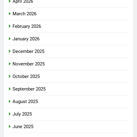
April 2026
March 2026
February 2026
January 2026
December 2025
November 2025
October 2025
September 2025
August 2025
July 2025
June 2025