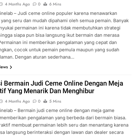
4 Months Ago
0
6 Mins
nelab – Judi ceme online populer karena menawarkan
 yang seru dan mudah dipahami oleh semua pemain. Banyak
yukai permainan ini karena tidak membutuhkan strategi
hingga siapa pun bisa langsung ikut bermain dan merasa
Permainan ini memberikan pengalaman yang cepat dan
gkan, cocok untuk pemain pemula maupun yang sudah
laman. Dengan aturan sederhana…
News
i Bermain Judi Ceme Online Dengan Meja
ktif Yang Menarik Dan Menghibur
4 Months Ago
0
5 Mins
nelab – Bermain judi ceme online dengan meja game
f memberikan pengalaman yang berbeda dari bermain biasa.
raktif membuat permainan lebih seru dan menantang karena
sa langsung berinteraksi dengan lawan dan dealer secara