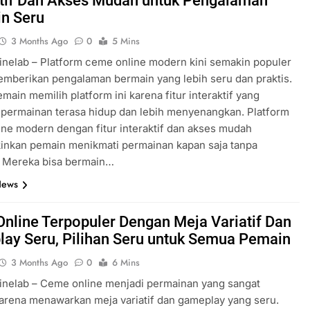
ktif Dan Akses Mudah untuk Pengalaman
n Seru
3 Months Ago
0
5 Mins
nelab – Platform ceme online modern kini semakin populer
mberikan pengalaman bermain yang lebih seru dan praktis.
main memilih platform ini karena fitur interaktif yang
permainan terasa hidup dan lebih menyenangkan. Platform
ne modern dengan fitur interaktif dan akses mudah
nkan pemain menikmati permainan kapan saja tanpa
. Mereka bisa bermain…
News
nline Terpopuler Dengan Meja Variatif Dan
ay Seru, Pilihan Seru untuk Semua Pemain
3 Months Ago
0
6 Mins
nelab – Ceme online menjadi permainan yang sangat
arena menawarkan meja variatif dan gameplay yang seru.