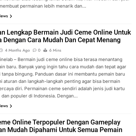
 membuat permainan lebih menarik dan…
News
n Lengkap Bermain Judi Ceme Online Untuk
 Dengan Cara Mudah Dan Cepat Menang
4 Months Ago
0
6 Mins
elab – Bermain judi ceme online bisa terasa menantang
in baru. Banyak yang ingin tahu cara mudah dan tepat agar
i tanpa bingung. Panduan dasar ini membantu pemain baru
aturan dan langkah-langkah penting agar bisa bermain
rcaya diri. Permainan ceme sendiri adalah jenis judi kartu
 dan populer di Indonesia. Dengan…
News
eme Online Terpopuler Dengan Gameplay
an Mudah Dipahami Untuk Semua Pemain