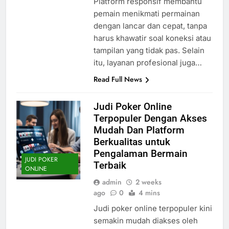
Platform responsif membantu
pemain menikmati permainan
dengan lancar dan cepat, tanpa
harus khawatir soal koneksi atau
tampilan yang tidak pas. Selain
itu, layanan profesional juga…
Read Full News
Judi Poker Online
Terpopuler Dengan Akses
Mudah Dan Platform
Berkualitas untuk
Pengalaman Bermain
JUDI POKER
Terbaik
ONLINE
admin
2 weeks
ago
0
4 mins
Judi poker online terpopuler kini
semakin mudah diakses oleh