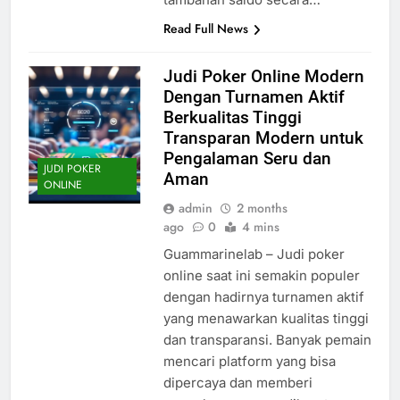
Read Full News
Judi Poker Online Modern
Dengan Turnamen Aktif
Berkualitas Tinggi
Transparan Modern untuk
Pengalaman Seru dan
JUDI POKER
Aman
ONLINE
admin
2 months
ago
0
4 mins
Guammarinelab – Judi poker
online saat ini semakin populer
dengan hadirnya turnamen aktif
yang menawarkan kualitas tinggi
dan transparansi. Banyak pemain
mencari platform yang bisa
dipercaya dan memberi