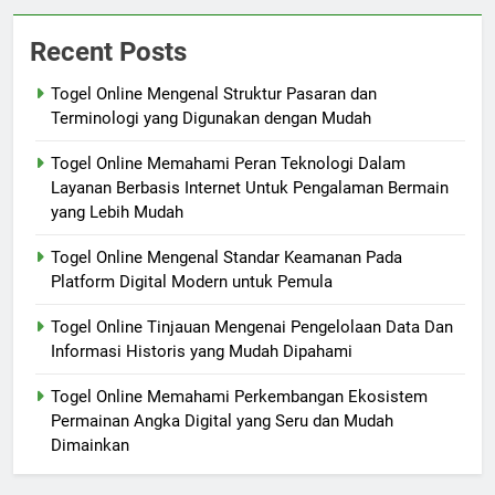
Recent Posts
Togel Online Mengenal Struktur Pasaran dan
Terminologi yang Digunakan dengan Mudah
Togel Online Memahami Peran Teknologi Dalam
Layanan Berbasis Internet Untuk Pengalaman Bermain
yang Lebih Mudah
Togel Online Mengenal Standar Keamanan Pada
Platform Digital Modern untuk Pemula
Togel Online Tinjauan Mengenai Pengelolaan Data Dan
Informasi Historis yang Mudah Dipahami
Togel Online Memahami Perkembangan Ekosistem
Permainan Angka Digital yang Seru dan Mudah
Dimainkan